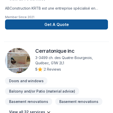
ABConstruction KRTB est une entreprise spécialisé en
rénovation! Toitures , revêtement extérieur,installation porte
Member Since
2021
et fenêtre etc. Bref tout se qui touche la rénovation!
Get A Quote
Cerratonique inc
3-3499 ch. des Quatre-Bourgeois,
Québec, G1W 2L1
5
|
2 Reviews
Doors and windows
Balcony and/or Patio (material advice)
Basement renovations
Basement renovations
View all 32 services