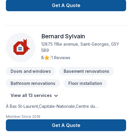
Get A Quote
Bernard Sylvain
12875 118e avenue, Saint-Georges, G5Y
5B9
5
|
1 Reviews
Doors and windows
Basement renovations
Bathroom renovations
Floor installation
View all 13 services
À Bas St-Laurent,Capitale-Nationale,Centre du
Québec,Chaudière-Appalaches,Mauricie, Bernard Sylvain
Member Since
2016
transforme vos idées en réalisations durables grâce à une
approche unique dans le domaine de Armoires, Carrelage,
Get A Quote
Cuisine, Escalier et rampe, Margelle, Meubles, Plancher,