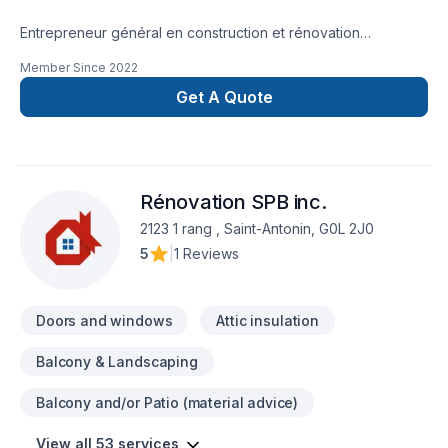
Entrepreneur général en construction et rénovation
résidentielle et commerciale à RimouskiConstruction et
Member Since
2022
rénovation de tout genre. Agrandissement, revêtement
extérieur, construction neuve, revêtement extérieur, toiture,
Get A Quote
garage, patio et pergola, et bien plus encore.
Rénovation SPB inc.
2123 1 rang , Saint-Antonin, G0L 2J0
5
|
1 Reviews
Doors and windows
Attic insulation
Balcony & Landscaping
Balcony and/or Patio (material advice)
View all 53 services