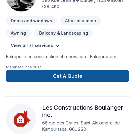
390 Rue Jeanne-Plourde , Trois-Pistoles,
lumière, Rénovation générale, Revêtement extérieur, Salle de
G0L 4K0
bain, Solarium, Soudeur, Sous-sol, Tapis, Tirage de joint,
Toiture pour embellir vos espaces à Bas
Doors and windows
Attic insulation
Awning
Balcony & Landscaping
View all 71 services
Entreprise en construction et rénovation - Entrepreneur
général
Member Since
2017
Get A Quote
Les Constructions Boulanger
inc.
66 rue des Ormes, Saint-Alexandre-de-
Kamouraska, G0L 2G0