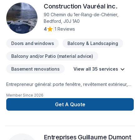
Construction Vauréal inc.
90 Chemin du 1er-Rang-de-Chénier,
Bedford, J0J 1A0
4
|
1 Reviews
Doors and windows
Balcony & Landscaping
Balcony and/or Patio (material advice)
Basement renovations
View all 35 services
Entrepreneur général: porte fenêtre, revêtement extérieur,
pliage et installation d'aluminium , réparation de fondation,
Member Since
2026
excavation, Béton
Get A Quote
Entreprises Guillaume Dumont