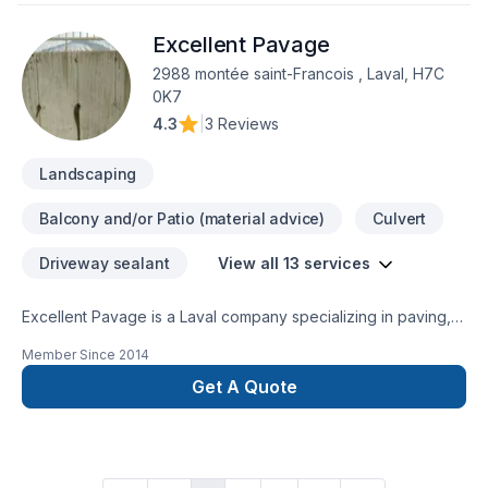
aujourd'hui et voyons comment nous pouvons vous aider.
Excellent Pavage
Notre engagement est simple : offrir un service d'exception,
centré sur vos besoins et vos aspirations.
2988 montée saint-Francois , Laval, H7C
0K7
4.3
|
3 Reviews
Landscaping
Balcony and/or Patio (material advice)
Culvert
Driveway sealant
View all 13 services
Excellent Pavage is a Laval company specializing in paving,
landscaping, excavation and much more. For 15 years, we
Member Since
2014
have established relationships with our clients and are
honoured for their renewed loyalty, year after year.
Get A Quote