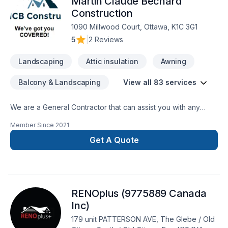
Martin Claude Bechard
Plancher, Plomberie, Portes et fenêtres, Rénovation
générale, Revêtement extérieur, Salle de bain, Soudeur,
Construction
Sous-sol, Tapis, Toiture, Tourbe, Transport, Ventilation dans
1090 Millwood Court, Ottawa, K1C 3G1
les secteurs de Eastern Ontario,Outaouais, combinant
5
|
2 Reviews
expérience, innovation et rigueur. Notre équipe
expérimentée vous accompagne à chaque étape, avec d
Landscaping
Attic insulation
Awning
Balcony & Landscaping
View all 83 services
We are a General Contractor that can assist you with any
services from foundations to roofing.
Member Since
2021
Get A Quote
RENOplus (9775889 Canada
Inc)
179 unit PATTERSON AVE, The Glebe / Old