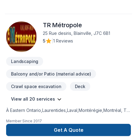
customers. We value all the hard work, creativity and
dedication our employees offer us on a daily basis. They are
the foundation of our everygrowing business and would like
TR Métropole
to thank them for being apart of our journey.
25 Rue desiris, Blainville, J7C 6B1
5
|
1 Reviews
Landscaping
Balcony and/or Patio (material advice)
Crawl space excavation
Deck
View all 20 services
À Eastern Ontario,Laurentides,Laval,Montérégie,Montréal, TR
Métropole transforme vos idées en réalisations durables
Member Since
2017
grâce à une approche unique dans le domaine de Arbres et
haies, Béton, Clôture, Excavation, Excavation intérieur,
Get A Quote
Horticulture, Irrigation, Muret, Patio, Pavage, Pavé uni,