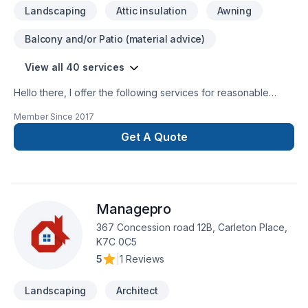
Landscaping
Attic insulation
Awning
Balcony and/or Patio (material advice)
View all 40 services
Hello there, I offer the following services for reasonable
prices, Trim work, baseboards, quarter round, window
Member Since
2017
casing, door casing, all types of flooring Laminate, hardwood,
engineered hardwood, cedar tongue and groove installation,
Get A Quote
fire-pit installation, backsplashes and accent walls, as well as
a variety of other services.
Managepro
367 Concession road 12B, Carleton Place,
K7C 0C5
5
|
1 Reviews
Landscaping
Architect