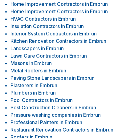
Home Improvement Contractors
in
Embrun
Home Improvement Contractors
in
Embrun
HVAC Contractors
in
Embrun
Insulation Contractors
in
Embrun
Interior System Contractors
in
Embrun
Kitchen Renovation Contractors
in
Embrun
Landscapers
in
Embrun
Lawn Care Contractors
in
Embrun
Masons
in
Embrun
Metal Roofers
in
Embrun
Paving Stone Landscapers
in
Embrun
Plasterers
in
Embrun
Plumbers
in
Embrun
Pool Contractors
in
Embrun
Post Construction Cleaners
in
Embrun
Pressure washing companies
in
Embrun
Professional Painters
in
Embrun
Restaurant Renovation Contractors
in
Embrun
Roofers
in
Embrun