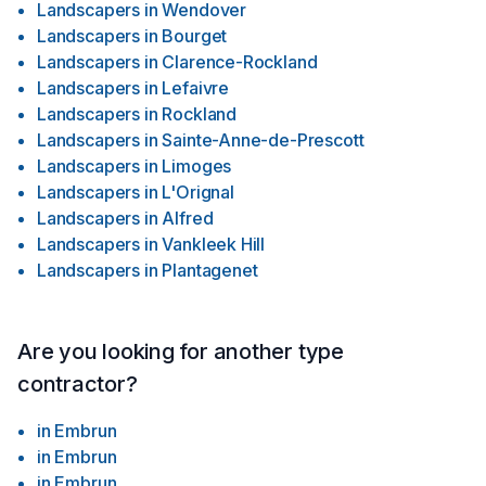
Landscapers
in
Wendover
Landscapers
in
Bourget
Landscapers
in
Clarence-Rockland
Landscapers
in
Lefaivre
Landscapers
in
Rockland
Landscapers
in
Sainte-Anne-de-Prescott
Landscapers
in
Limoges
Landscapers
in
L'Orignal
Landscapers
in
Alfred
Landscapers
in
Vankleek Hill
Landscapers
in
Plantagenet
Are you looking for another type
contractor?
in
Embrun
in
Embrun
in
Embrun