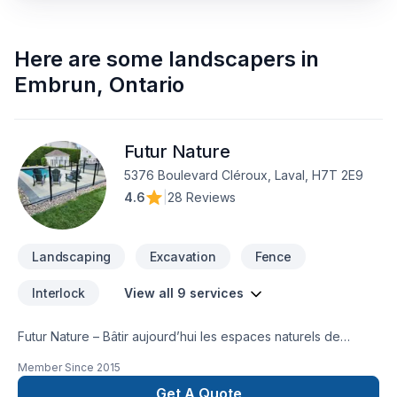
Here are some
landscapers
in
Embrun
,
Ontario
Futur Nature
5376 Boulevard Cléroux, Laval, H7T 2E9
4.6
|
28 Reviews
Landscaping
Excavation
Fence
Interlock
View all 9 services
Futur Nature – Bâtir aujourd’hui les espaces naturels de
demain.La compagnie Future Nature est un interlocuteur de
Member Since
2015
choix pour réaliser vos travaux d’aménagement
paysager.Futur Nature – Aménagement extérieur et projets
Get A Quote