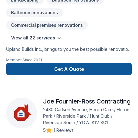
Bathroom renovations
Commercial premises renovations
View all 22 services
Upland Builds Inc., brings to you the best possible renovation
experience, and unmatched professionalism in the Ottawa
Member Since
2021
area. We specialize in home renovations such as
:KitchensBathroomsFinished basementsEntire home
Get A Quote
renovations, and moreWe also do exterior work such
as:Outdoor livingEntire backyard design -
implementationPergolasCabanas, and more
Joe Fournier-Ross Contracting
2430 Carlsen Avenue, Heron Gate / Heron
Park / Riverside Park / Hunt Club /
Riverside South / YOW, K1V 8G1
5
|
1 Reviews