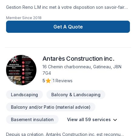
Gestion Reno L.M inc met à votre disposition son savoir-faire
en Adaptation dom., Agrandissement, Après-sinistre, Béton,
Member Since
2018
Carrelage, Commercial, Cuisine, Démolition, Émondage,
Entretien commercial, Entretien ménager, Excavation, Garage,
Get A Quote
Gypse, Insonorisation, Isolation, Isolation entre-toît, Isolation
mur, Isolation sous-sol, Margelle, Muret, Patio, Pavage, Pavé
uni, Paysagement, Peinture, Peinture extérieur, Pierres
naturelles, Piscine, Plancher, Portes et fenêtres, Rénovation
Antarès Construction inc.
générale, Revêtement extérieur, Salle de bain, Sous-sol,
Tapis, Tirage de joint, Toiture, Tourbe, Ventilation pour
16 Chemin charbonneau, Gatineau, J8N
embellir vos espaces à Eastern
7G4
Ontario,Laurentides,Laval,Montérégie,Montréal. Grâce à notre
5
|
1 Reviews
approche centrée sur le client, nous proposons des solutions
adaptées à vos besoins spécifiques et à votre budg
Landscaping
Balcony & Landscaping
Balcony and/or Patio (material advice)
Basement insulation
View all 59 services
Depuis sa création, Antarès Construction inc. est reconnu