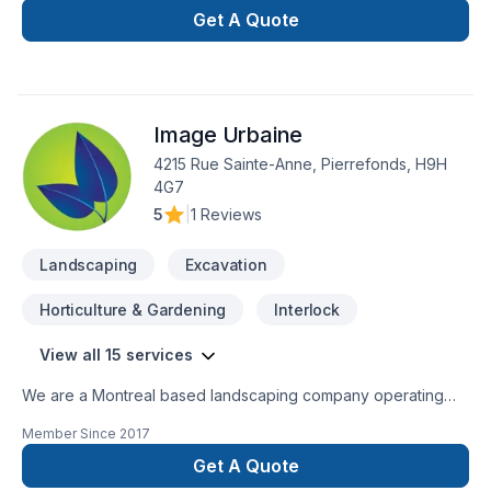
commercial.Chaque projet signé Nomistak est un gage de
Get A Quote
qualité et de professionalisme! Contactez nous au 873-455-
9845 ou par courriel admin@nomistak.com
Image Urbaine
4215 Rue Sainte-Anne, Pierrefonds, H9H
4G7
5
|
1 Reviews
Landscaping
Excavation
Horticulture & Gardening
Interlock
View all 15 services
We are a Montreal based landscaping company operating
out of the West Island. As an up and coming business, we
Member Since
2017
offer a modern approach to a traditional industry. Urban
Image, works closely with established and reputable
Get A Quote
suppliers and contractors to offer the best service to its