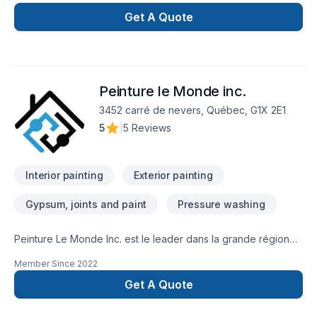
patio, revêtement extérieur et portes et fenêtres. Nous
sommes également certifié inspecteur en bâtiment pour de
Get A Quote
l'inspection préachat.
Peinture le Monde inc.
3452 carré de nevers, Québec, G1X 2E1
5
|
5 Reviews
Interior painting
Exterior painting
Gypsum, joints and paint
Pressure washing
Peinture Le Monde Inc. est le leader dans la grande région
de Québec pour la peinture résidentiel, commercial,
Member Since
2022
institutionnel et industriel. Fondateur du concept « Clé en main
ou Main dans la mains » Peinture Le Monde inc. — L’art de
Get A Quote
transformer vos espacesChez Peinture Le Monde inc., nous
croyons que chaque mur a une histoire à raconter. Notre