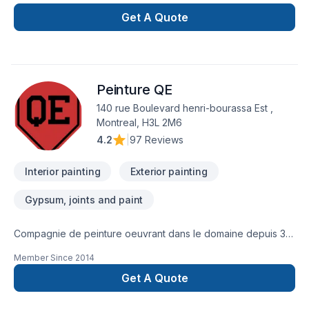
résidentiel, commercial ou même industriel, notre équipe de
peintres chevronnés est formée pour livrer un résultat qui
Get A Quote
dépasse vos attentes.
Peinture QE
140 rue Boulevard henri-bourassa Est ,
Montreal, H3L 2M6
4.2
|
97 Reviews
Interior painting
Exterior painting
Gypsum, joints and paint
Compagnie de peinture oeuvrant dans le domaine depuis 30
ans. Peinture QE est la branche professionnelle de celle-ci. Il
Member Since
2014
nous fera plaisir de venir discuter de vos travaux avec vous!
Get A Quote