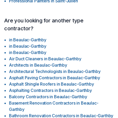
Professional Painters
in
Saint-Julien
Are you looking for another type
contractor?
in
Beaulac-Garthby
in
Beaulac-Garthby
in
Beaulac-Garthby
Air Duct Cleaners
in
Beaulac-Garthby
Architects
in
Beaulac-Garthby
Architectural Technologists
in
Beaulac-Garthby
Asphalt Paving Contractors
in
Beaulac-Garthby
Asphalt Shingle Roofers
in
Beaulac-Garthby
Asphalting Contractors
in
Beaulac-Garthby
Balcony Contractors
in
Beaulac-Garthby
Basement Renovation Contractors
in
Beaulac-
Garthby
Bathroom Renovation Contractors
in
Beaulac-Garthby