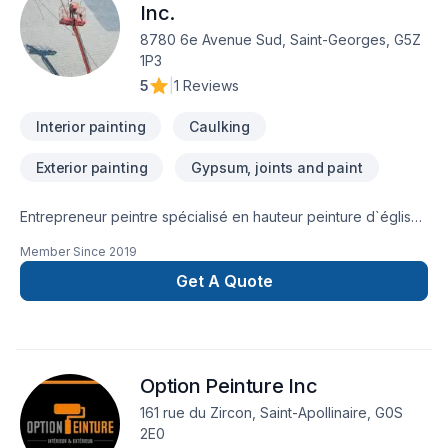
d’inspiration. ????CATÉGORIE ENTREPRENEUR SPÉCIALISÉ
Inc.
PEINTURE TIRAGE DE JOINT NETTOYAGE À PRESSION
8780 6e Avenue Sud, Saint-Georges, G5Z
PAPIER PEINT PETITE RÉNOVATION
1P3
5
|
1 Reviews
Interior painting
Caulking
Exterior painting
Gypsum, joints and paint
Entrepreneur peintre spécialisé en hauteur peinture d`églises
et autres bâtiments. Peinture de toîtures de tôles, fenêtres
Member Since
2019
d`église et autres, murs, calfeutrage et réparation de fuites
d`eau, pose de grillages a pigeons, enduit de toutes sortes,
Get A Quote
lavage pression, lavage de fenêtres, inspection, prise de
photo pour assurance et biens d`autres...
Option Peinture Inc
161 rue du Zircon, Saint-Apollinaire, G0S
2E0