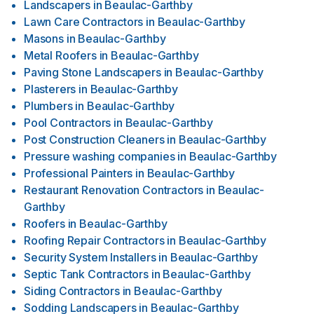
Landscapers
in
Beaulac-Garthby
Lawn Care Contractors
in
Beaulac-Garthby
Masons
in
Beaulac-Garthby
Metal Roofers
in
Beaulac-Garthby
Paving Stone Landscapers
in
Beaulac-Garthby
Plasterers
in
Beaulac-Garthby
Plumbers
in
Beaulac-Garthby
Pool Contractors
in
Beaulac-Garthby
Post Construction Cleaners
in
Beaulac-Garthby
Pressure washing companies
in
Beaulac-Garthby
Professional Painters
in
Beaulac-Garthby
Restaurant Renovation Contractors
in
Beaulac-
Garthby
Roofers
in
Beaulac-Garthby
Roofing Repair Contractors
in
Beaulac-Garthby
Security System Installers
in
Beaulac-Garthby
Septic Tank Contractors
in
Beaulac-Garthby
Siding Contractors
in
Beaulac-Garthby
Sodding Landscapers
in
Beaulac-Garthby