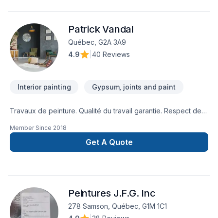
Patrick Vandal
Québec, G2A 3A9
4.9
|
40 Reviews
Interior painting
Gypsum, joints and paint
Travaux de peinture. Qualité du travail garantie. Respect des
échéanciers et des budgets. Travail minutieux et clé en main.
Member Since
2018
Ponctualité et courtoisie. Prix compétitif, escompte de 40 %
sur produit de peinture.
Get A Quote
Peintures J.F.G. Inc
278 Samson, Québec, G1M 1C1