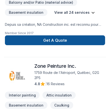
Balcony and/or Patio (material advice)
Basement insulation
View all 24 services
Depuis sa création, NA Construction inc. est reconnu pour
son expertise en Balcon de bois, Carrelage, Cuisine,
Member Since
2017
Démolition, Entretien commercial, Entretien ménager, Gypse,
Insonorisation, Isolation mur, Isolation sous-sol, Patio,
Get A Quote
Peinture, Pierres naturelles, Plancher, Salle de bain, Sous-sol,
Tirage de joint. Nous desservons Capitale-Nationale,Centre
du Québec,Chaudière-Appalaches avec passion et
professionnalisme. Notre équipe expérimentée vous
Zone Peinture Inc.
accompagne à chaque étape, avec des conseils sur mesure
et un service clé en main irréprochable. Nous sommes
1759 Route de l'Aéroport, Québec, G2G
impatients de collaborer avec vous pour concrétiser votre
2P5
projet.
4.8
|
16 Reviews
Interior painting
Attic insulation
Basement insulation
Caulking