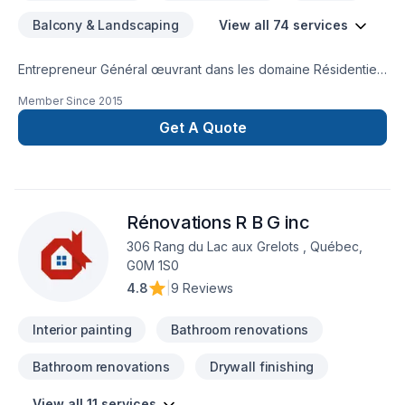
Balcony & Landscaping
View all 74 services
Entrepreneur Général œuvrant dans les domaine Résidentiel-
Commercial et Agricol
Member Since
2015
Get A Quote
Rénovations R B G inc
306 Rang du Lac aux Grelots , Québec,
G0M 1S0
4.8
|
9 Reviews
Interior painting
Bathroom renovations
Bathroom renovations
Drywall finishing
View all 11 services