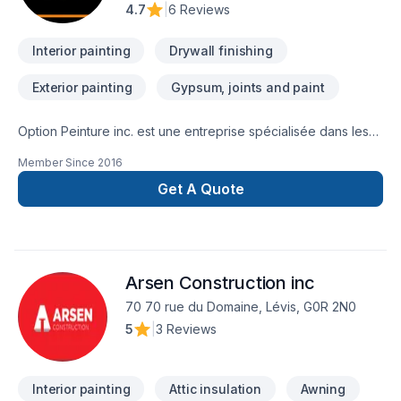
4.7
|
6 Reviews
Interior painting
Drywall finishing
Exterior painting
Gypsum, joints and paint
Option Peinture inc. est une entreprise spécialisée dans les
travaux de peinture pour l’intérieur et l’extérieur basée à
Member Since
2016
Québec et Lévis. Le propriétaire est un entrepreneur ayant
plus de 8 ans d’expérience dans le domaine de la peinture.
Get A Quote
Optez pour des travaux de peinture pour la préservation et
la mise en valeur de vos matériaux. Épargnez du temps et de
l’argent en choisissant Option Peinture inc., vous serez
assuré d’un travail efficace de qualité supérieure en tenant
Arsen Construction inc
compte de sélectionner le bon produit pour vos besoins.
Nous effectuons des travaux clé en main et sans tracas.
70 70 rue du Domaine, Lévis, G0R 2N0
5
|
3 Reviews
Interior painting
Attic insulation
Awning