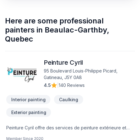
Here are some
professional
painters
in
Beaulac-Garthby
,
Quebec
Peinture Cyril
95 Boulevard Louis-Philippe Picard,
Gatineau, J5Y 0A8
4.5
|
140 Reviews
Interior painting
Caulking
Exterior painting
Peinture Cyril offre des services de peinture extérieure et
intérieure dans votre région. Que ce soit pour un projet
Member Since
2020