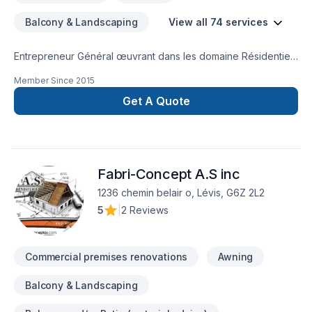
honnêteté et respect par l’élaboration de contrats justes et
Balcony & Landscaping
View all 74 services
l’exécution de travaux à la hauteur de vos attentes
Dévouement S’investir pleinement dans la réalisation de vos
Entrepreneur Général œuvrant dans les domaine Résidentiel-
projets par un accompagnement personnalisé du début à la
Commercial et Agricol
fin des travaux Collaboration Collaborer avec notre équipe
Member Since
2015
d’expert et nos fournisseurs afin de rendre possible vos
Get A Quote
projets dans les meilleurs délais et aux meilleures conditions
Fabri-Concept A.S inc
1236 chemin belair o, Lévis, G6Z 2L2
5
|
2 Reviews
Commercial premises renovations
Awning
Balcony & Landscaping