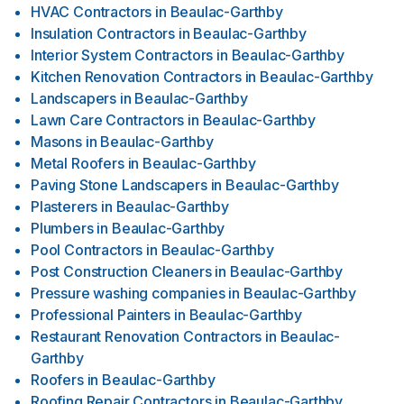
HVAC Contractors
in
Beaulac-Garthby
Insulation Contractors
in
Beaulac-Garthby
Interior System Contractors
in
Beaulac-Garthby
Kitchen Renovation Contractors
in
Beaulac-Garthby
Landscapers
in
Beaulac-Garthby
Lawn Care Contractors
in
Beaulac-Garthby
Masons
in
Beaulac-Garthby
Metal Roofers
in
Beaulac-Garthby
Paving Stone Landscapers
in
Beaulac-Garthby
Plasterers
in
Beaulac-Garthby
Plumbers
in
Beaulac-Garthby
Pool Contractors
in
Beaulac-Garthby
Post Construction Cleaners
in
Beaulac-Garthby
Pressure washing companies
in
Beaulac-Garthby
Professional Painters
in
Beaulac-Garthby
Restaurant Renovation Contractors
in
Beaulac-
Garthby
Roofers
in
Beaulac-Garthby
Roofing Repair Contractors
in
Beaulac-Garthby