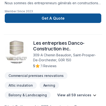
Nous sommes des entrepreneurs générals en constructions
et rénovatrion originaire de lévis. Nous oeuvrons dans les
Member Since
2023
traveaux suivant : Agrandisement / garage Revetement
extérieur Rénovation Résidentiel et comercial Porte et
Get A Quote
Fenêtre Cuisine et salle de bain Finition d'intérieur
Les entreprises Danco-
Construction inc.
309-A Chemin Beaudoin, Saint-Prosper-
De-Dorchester, G0R 1S0
5
|
1 Reviews
Commercial premises renovations
Attic insulation
Awning
Balcony & Landscaping
View all 59 services