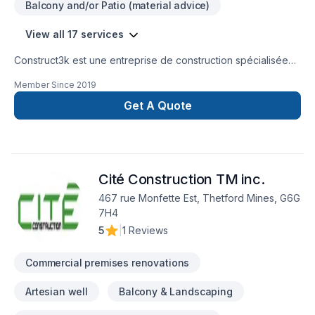
Balcony and/or Patio (material advice)
View all 17 services
Construct3k est une entreprise de construction spécialisée
dans la construction de patios, dans les systèmes intérieurs,
Member Since
2019
la construction commerciale et résidentielle, la revitalisation
d'unités locatives, l'optimisation d'immeubles ainsi que
Get A Quote
l'aménagement de sous-sols.
Cité Construction TM inc.
467 rue Monfette Est, Thetford Mines, G6G
7H4
5
|
1 Reviews
Commercial premises renovations
Artesian well
Balcony & Landscaping