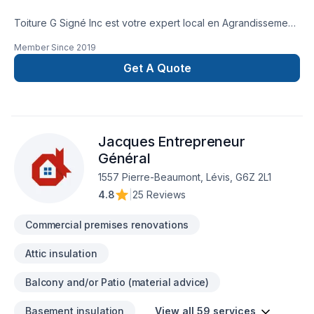
Toiture G Signé Inc est votre expert local en Agrandissement,
Après-sinistre, Commercial, Cuisine, Garage, Rénovation
Member Since
2019
générale, Salle de bain, Sous-sol, Toit plat, Toiture dans les
secteurs de Capitale-Nationale,Chaudière-Appalaches,
Get A Quote
combinant expérience, innovation et rigueur. Nous croyons
en l'importance d'une approche personnalisée, adaptée à
chaque client, pour garantir des résultats au-delà de vos
attentes. Confiez votre projet à une équipe qui a à cœur
Jacques Entrepreneur
votre satisfaction. Notre engagement est simple : offrir un
service d'exception, centré sur vos besoins et vos
Général
aspirations.
1557 Pierre-Beaumont, Lévis, G6Z 2L1
4.8
|
25 Reviews
Commercial premises renovations
Attic insulation
Balcony and/or Patio (material advice)
Basement insulation
View all 59 services