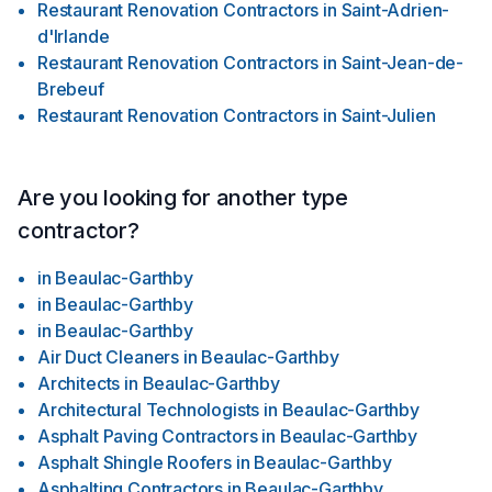
Restaurant Renovation Contractors
in
Saint-Adrien-
d'Irlande
Restaurant Renovation Contractors
in
Saint-Jean-de-
Brebeuf
Restaurant Renovation Contractors
in
Saint-Julien
Are you looking for another type
contractor?
in
Beaulac-Garthby
in
Beaulac-Garthby
in
Beaulac-Garthby
Air Duct Cleaners
in
Beaulac-Garthby
Architects
in
Beaulac-Garthby
Architectural Technologists
in
Beaulac-Garthby
Asphalt Paving Contractors
in
Beaulac-Garthby
Asphalt Shingle Roofers
in
Beaulac-Garthby
Asphalting Contractors
in
Beaulac-Garthby