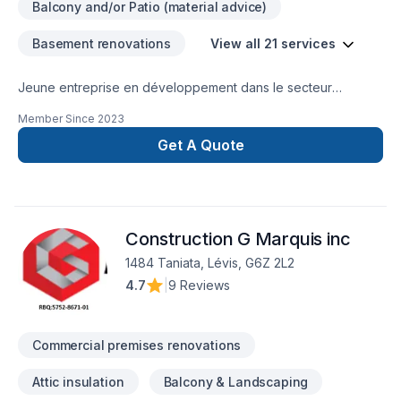
Balcony and/or Patio (material advice)
Basement renovations
View all 21 services
Jeune entreprise en développement dans le secteur
d'activité de la construction. Cumulant plus de 20 000 heures
Member Since
2023
dans le domaine, nous avons l'expérience pour réaliser vos
projets.Nous sommes spécialisés en: pose de système
Get A Quote
intérieur (plafond suspendu, gyspe, isolation et montage de
divisions)pose de revêtement de plancherrénovation
généralefinition intérieurNous avons comme objectif de se
faire connaître en offrant des services de qualité, à prix
Construction G Marquis inc
abordable.
1484 Taniata, Lévis, G6Z 2L2
4.7
|
9 Reviews
Commercial premises renovations
Attic insulation
Balcony & Landscaping