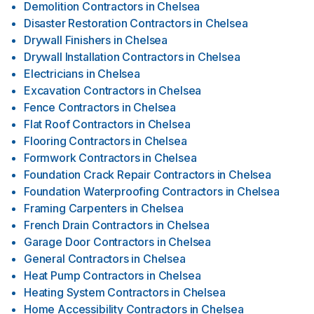
Demolition Contractors
in
Chelsea
Disaster Restoration Contractors
in
Chelsea
Drywall Finishers
in
Chelsea
Drywall Installation Contractors
in
Chelsea
Electricians
in
Chelsea
Excavation Contractors
in
Chelsea
Fence Contractors
in
Chelsea
Flat Roof Contractors
in
Chelsea
Flooring Contractors
in
Chelsea
Formwork Contractors
in
Chelsea
Foundation Crack Repair Contractors
in
Chelsea
Foundation Waterproofing Contractors
in
Chelsea
Framing Carpenters
in
Chelsea
French Drain Contractors
in
Chelsea
Garage Door Contractors
in
Chelsea
General Contractors
in
Chelsea
Heat Pump Contractors
in
Chelsea
Heating System Contractors
in
Chelsea
Home Accessibility Contractors
in
Chelsea