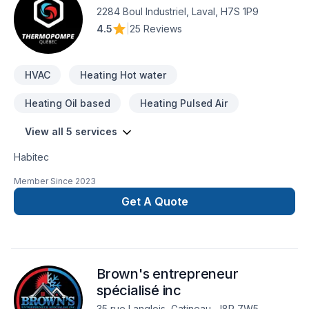
générale, Revêtement extérieur, Salle de bain, Soudeur,
2284 Boul Industriel, Laval, H7S 1P9
Sous-sol, Tapis, Toiture, Tourbe, Transport, Ventilation dans
4.5
|
25 Reviews
les secteurs de Eastern Ontario,Outaouais, combinant
expérience, innovation et rigueur. Notre équipe
expérimentée vous accompagne à chaque étape, avec d
HVAC
Heating Hot water
Heating Oil based
Heating Pulsed Air
View all 5 services
Habitec
Member Since
2023
Get A Quote
Brown's entrepreneur
spécialisé inc
35 rue Langlois, Gatineau, J8P 7W5