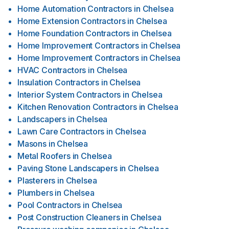
Home Automation Contractors
in
Chelsea
Home Extension Contractors
in
Chelsea
Home Foundation Contractors
in
Chelsea
Home Improvement Contractors
in
Chelsea
Home Improvement Contractors
in
Chelsea
HVAC Contractors
in
Chelsea
Insulation Contractors
in
Chelsea
Interior System Contractors
in
Chelsea
Kitchen Renovation Contractors
in
Chelsea
Landscapers
in
Chelsea
Lawn Care Contractors
in
Chelsea
Masons
in
Chelsea
Metal Roofers
in
Chelsea
Paving Stone Landscapers
in
Chelsea
Plasterers
in
Chelsea
Plumbers
in
Chelsea
Pool Contractors
in
Chelsea
Post Construction Cleaners
in
Chelsea