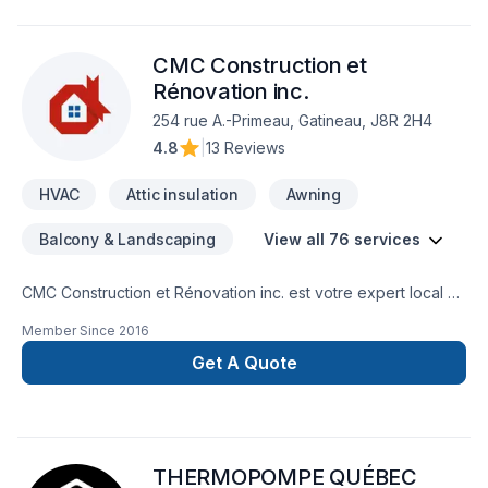
CMC Construction et
Rénovation inc.
254 rue A.-Primeau, Gatineau, J8R 2H4
4.8
|
13 Reviews
HVAC
Attic insulation
Awning
Balcony & Landscaping
View all 76 services
CMC Construction et Rénovation inc. est votre expert local en
Adaptation dom., Agrandissement, Après-sinistre, Arbres et
Member Since
2016
haies, Armoires, Balcon, Balcon de bois, Béton, Cablage,
Carrelage, Chauffage, Chauffage à l'huile, Climatisation,
Get A Quote
Clôture, Commercial, Cuisine, Démolition, Électricité, Entretien
paysager, Foyer et poêle, Garage, Gypse, Insonorisation,
Isolation, Isolation entre-toît, Isolation mur, Isolation sous-sol,
Margelle, Meubles, Pavé uni, Paysagement, Peinture,
THERMOPOMPE QUÉBEC
Plancher, Plomberie, Portes et fenêtres, Rénovation