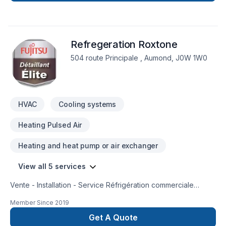
Refregeration Roxtone
504 route Principale , Aumond, J0W 1W0
HVAC
Cooling systems
Heating Pulsed Air
Heating and heat pump or air exchanger
View all 5 services
Vente - Installation - Service Réfrigération commerciale
(chambre froide et congelée, comptoir réfrigéré, machine à
Member Since
2019
glace) Climatisation et thermopompe résidentielle et
Get A Quote
commerciale Chauffage Ventilation Géothermie