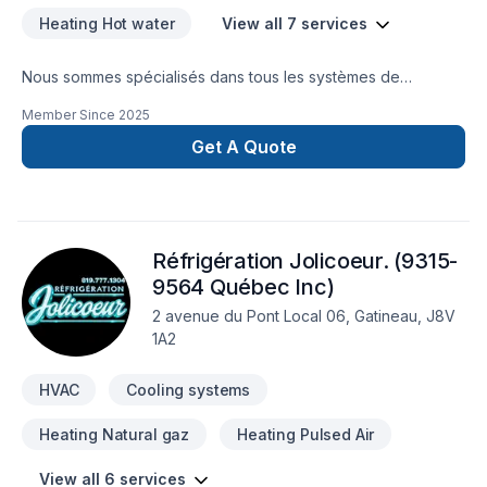
Heating Hot water
View all 7 services
Nous sommes spécialisés dans tous les systèmes de
chauffage, climatisation, géothermie, gaz naturel, chauffage
Member Since
2025
hydronique et réfrigération.Nous œuvrons dans les secteurs
résidentiel, commercial, institutionnel & industriel.
Get A Quote
Réfrigération Jolicoeur. (9315-
9564 Québec Inc)
2 avenue du Pont Local 06, Gatineau, J8V
1A2
HVAC
Cooling systems
Heating Natural gaz
Heating Pulsed Air
View all 6 services