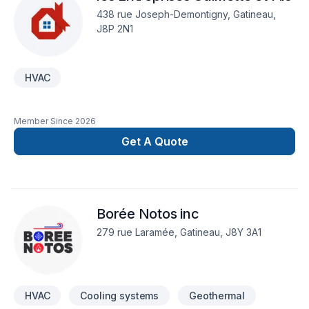
438 rue Joseph-Demontigny, Gatineau,
J8P 2N1
HVAC
Member Since
2026
Get A Quote
Borée Notos inc
279 rue Laramée, Gatineau, J8Y 3A1
HVAC
Cooling systems
Geothermal