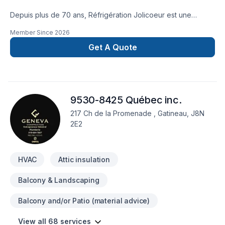
Depuis plus de 70 ans, Réfrigération Jolicoeur est une
entreprise spécialisée en climatisation et en système de
Member Since
2026
chauffage. Nous possédons l’expertise pour vous offrir la
solution dont vous avez besoin afin de profiter d’un confort
Get A Quote
optimal en toute saison.
9530-8425 Québec inc.
217 Ch de la Promenade , Gatineau, J8N
2E2
HVAC
Attic insulation
Balcony & Landscaping
Balcony and/or Patio (material advice)
View all 68 services