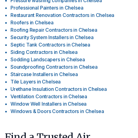
Pressure washing companies
in
Chelsea
Professional Painters
in
Chelsea
Restaurant Renovation Contractors
in
Chelsea
Roofers
in
Chelsea
Roofing Repair Contractors
in
Chelsea
Security System Installers
in
Chelsea
Septic Tank Contractors
in
Chelsea
Siding Contractors
in
Chelsea
Sodding Landscapers
in
Chelsea
Soundproofing Contractors
in
Chelsea
Staircase Installers
in
Chelsea
Tile Layers
in
Chelsea
Urethane Insulation Contractors
in
Chelsea
Ventilation Contractors
in
Chelsea
Window Well Installers
in
Chelsea
Windows & Doors Contractors
in
Chelsea
Find a Trusted Air