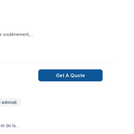
de soutènement,
du client.Transport
Get A Quote
l advice)
et de la
maine. Que ce soit