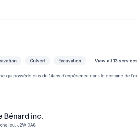
al, nous mettons notre savoir-faire au service de vos idées, avec u
tisfaction est notre priorité.
cavation
Culvert
Excavation
View all 13 service
ipe qui possède plus de 14ans d’expérience dans le domaine de l’e
e et efficace pour nos client que ce soit résidentiel ou commerciale
e Bénard inc.
Richelieu, J2W 0A8