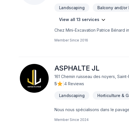
Landscaping
Balcony and/or 
View all 13 services
Chez Mini-Excavation Patrice Bénard inc
Pavage, Pavé uni, Paysagement, Tourbe
Member Since
2016
satisfaction client à Eastern Ontario,
chaque étape, avec des conseils sur m
réalité. Contactez-nous dès maintenant
ASPHALTE JL
161 Chemin ruisseau des noyers, Saint-
5
|
4 Reviews
Landscaping
Horticulture & 
Nous nous spécialisons dans le pavage
travaux d'excavation et d'aménagement 
Member Since
2024
projets d'aménagement.