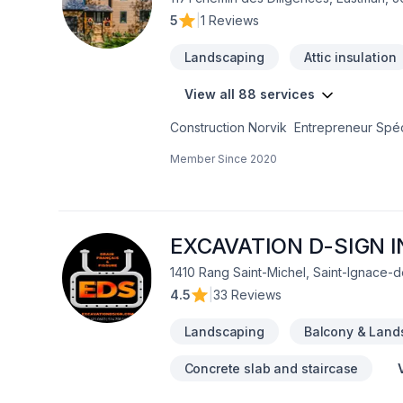
5
|
1 Reviews
Landscaping
Attic insulation
View all 88 services
Construction Norvik Entrepreneur Spécialisé dans le domaine de la rénovation. Plusieurs projets réalisés : cuisine, salle de
bain, aménagement de sous-sol, réaména
Member Since
2020
et plusieurs autres. Construction d'agrandissement et rénovations complètes de maison. Travaux de style architectural.
Travaux de béton: coffrage, coffrage is
EXCAVATION D-SIGN I
1410 Rang Saint-Michel, Saint-Ignace-
4.5
|
33 Reviews
Landscaping
Balcony & Land
Concrete slab and staircase