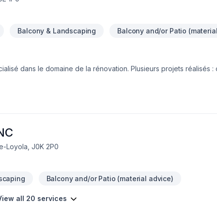
Balcony & Landscaping
Balcony and/or Patio (materia
gement complet de maison, travaux de finition intérieur, travaux de 
olant, pose et flattage de dalle.
NC
de-Loyola, J0K 2P0
scaping
Balcony and/or Patio (material advice)
View all 20 services