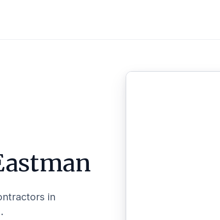
Eastman
ontractors in
.