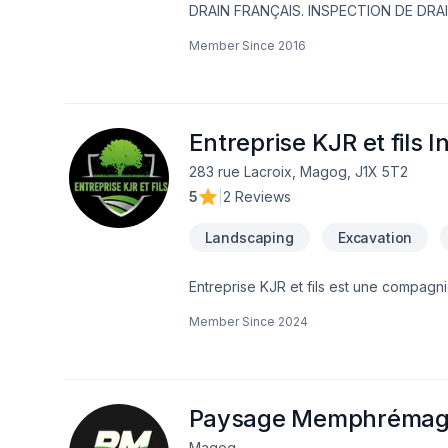
DRAIN FRANÇAIS. INSPECTION DE DRA
FONDATION,MEMBRANE ÉLASTOMÈRE,M
Member Since
2016
EAU NOUVEAU SERVICE EN 2023 ; INSTALLATION SEPTIQUE ;BIONEST ÉCOFLO ENVIRO-SEPTIQUE NOUVEAU SERVICE EN
2024 ; NETTOYAGE DE DRAIN FRANCAIS EXCAVATION POUR NOUVELLE CONSTRUCTION ,FOSSÉ,DÉMOLITION PISCINE
CREUSER ET MAISON,.TERRASSEMENT 
Entreprise KJR et fils I
283 rue Lacroix, Magog, J1X 5T2
5
|
2 Reviews
Landscaping
Excavation
Entreprise KJR et fils est une compagn
dans la région de Magog. Vous avez un 
Member Since
2024
cèdres et arbres -plantation et coupe 
pose de pavé -déneigement manuel et tra
Paysage Memphrémago
Magog