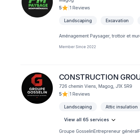
5
|
1 Reviews
Landscaping
Excavation
Aménagement Paysager, trottoir et mure
escalier en pierre, pavé uni et préfa
Member Since
2022
en vrac, excavation et entretien paysa
CONSTRUCTION GROUP
726 chemin Viens, Magog, J1X 5R9
5
|
1 Reviews
Landscaping
Attic insulation
View all 65 services
Groupe GosselinEntrepreneur généralFor
rénovation, Groupe Gosselin se démarqu