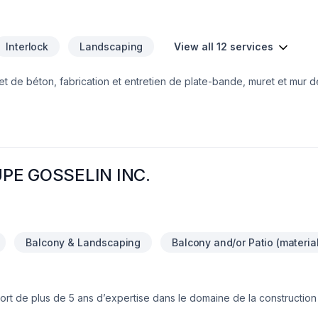
Interlock
Landscaping
View all 12 services
t de béton, fabrication et entretien de plate-bande, muret et mur 
briqué de béton. Aménagement complet, service de plan sur demande 
ger
E GOSSELIN INC.
Balcony & Landscaping
Balcony and/or Patio (materia
t de plus de 5 ans d’expertise dans le domaine de la construction 
e par la qualité de son travail, sa polyvalence et son approche hu