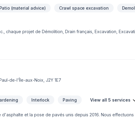
Patio (material advice)
Crawl space excavation
Demol
., chaque projet de Démolition, Drain français, Excavation, Excavati
, Transport est l'occasion de démontrer notre engagement envers l
Estrie,Laval,Montérégie,Montréal. Notre équipe expérimentée vous a
esure et un service clé en main irréprochable. Transformons ensem
.
Paul-de-l'Île-aux-Noix, J2Y 1E7
Gardening
Interlock
Paving
View all 5 services
 d'asphalte et la pose de pavés unis depuis 2016. Nous effectuon
paysager. Nous sommes fiers de servir nos clients et de les aider à