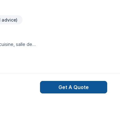
l advice)
finition extérieur,
Get A Quote