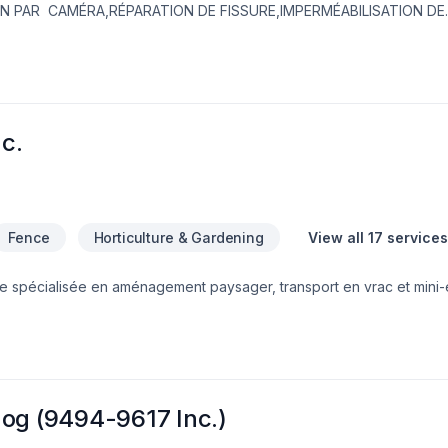
IN PAR CAMÉRA,RÉPARATION DE FISSURE,IMPERMÉABILISATION DE
EMBRANE DELTA,MARGELLE,CHEMINÉE DE NETTOYAGE,DRAIN SANI
,PAVÉ UNI,
nc.
Fence
Horticulture & Gardening
View all 17 services
ie spécialisée en aménagement paysager, transport en vrac et mini-
projet en tête ? Nous serons en mesure de le réaliser. Que ce soit p
d'arbres -tonte de gazon -nettoyage de terrain -muret de pierre -p
cteur -e.t.c.Estimation gratuite ! Service hors pair !
g (9494-9617 Inc.)