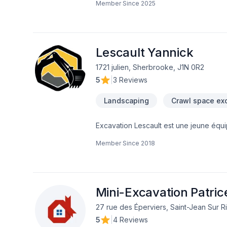
Member Since
2025
pour un projet résidentiel ou commerci
rigoureuse, durable et soignée. Votre sa
Lescault Yannick
1721 julien, Sherbrooke, J1N 0R2
5
|
3 Reviews
Landscaping
Crawl space ex
Excavation Lescault est une jeune équ
terrassement. On offre un service rapid
Member Since
2018
Mini-Excavation Patric
27 rue des Éperviers, Saint-Jean Sur 
5
|
4 Reviews