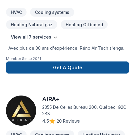
HVAC
Cooling systems
Heating Natural gaz
Heating Oil based
View all 7 services
Avec plus de 30 ans d'expérience, Réno Air Tech s'engage
à vous offrir des solutions de chauffage et climatisation
Member Since
2021
résidentielles, efficaces et respectueuses de
l'environnement. Notre équipe met à votre disposition des
Get A Quote
équipements performants et un service client attentif pour
vous assurer un confort optimal en toutes saisons,
simplement et efficacement. Professionnalisme Installation en
48h Service complet et efficace Des milliers de clients
AIRA+
satisfaits
2355 De Celles Bureau 200, Québec, G2C
2B8
4.5
|
20 Reviews
HVAC
Cooling systems
Heating Hot water