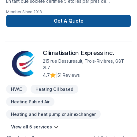
En tant que société certifiée 5 étoiles par près de
200 consommateurs québecois, nous avons entrepris de
Member Since
2018
bâtir la meilleure société en service de climatisation,
chauffage et de ventilation au Québec. Notre mission est
Get A Quote
d’augmenter la qualité du confort et de l’air des résidents
québécois. Tout ça, en vous servant 10X mieux !
info@multiconfortfp.ca 418.571.8633 | 819.350.8333
Climatisation Express inc.
215 rue Dessureault, Trois-Rivières, G8T
2L7
4.7
|
51 Reviews
HVAC
Heating Oil based
Heating Pulsed Air
Heating and heat pump or air exchanger
View all 5 services