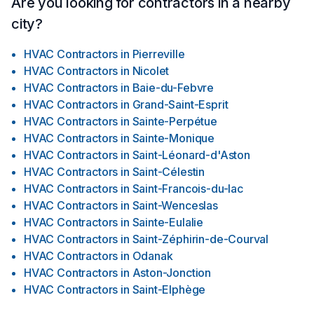
Are you looking for contractors in a nearby
city?
HVAC Contractors
in
Pierreville
HVAC Contractors
in
Nicolet
HVAC Contractors
in
Baie-du-Febvre
HVAC Contractors
in
Grand-Saint-Esprit
HVAC Contractors
in
Sainte-Perpétue
HVAC Contractors
in
Sainte-Monique
HVAC Contractors
in
Saint-Léonard-d'Aston
HVAC Contractors
in
Saint-Célestin
HVAC Contractors
in
Saint-Francois-du-lac
HVAC Contractors
in
Saint-Wenceslas
HVAC Contractors
in
Sainte-Eulalie
HVAC Contractors
in
Saint-Zéphirin-de-Courval
HVAC Contractors
in
Odanak
HVAC Contractors
in
Aston-Jonction
HVAC Contractors
in
Saint-Elphège