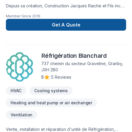
Depuis sa création, Construction Jacques Raiche et Fils inc.
est reconnu pour son expertise en Adaptation dom.,
Member Since
2016
Agrandissement, Après-sinistre, Armoires, Balcon, Balcon de
bois, Béton, Carrelage, Charpentier, Chauffage, Chauffage à
Get A Quote
l'huile, Climatisation, Clôture, Coffrage, Commercial,
Construction, Crépis, Cuisine, Démolition, Escalier et rampe,
Excavation, Excavation intérieur, Fissures, Fondation, Foyer et
poêle, Garage, Gypse, Insonorisation, Isolation, Isolation
Réfrigération Blanchard
entre-toît, Isolation mur, Isolation sous-sol, Levage de maison,
Margelle, Meubles, Patio, Peinture, Plancher, Portes et
737 chemin du secteur Graveline, Granby,
fenêtres, Puit de lumière, Rénovation générale, Revêtement
J0H 2B0
extérieur, Salle de bain, Solarium, Soudeur, Sous-sol, Tapis,
5
|
5 Reviews
Toiture. Nous desservons Centre du
Québec,Estrie,Montérégie avec passion et profession
HVAC
Cooling systems
Heating and heat pump or air exchanger
Ventilation
Vente, installation et réparation d'unité de Réfrigération,