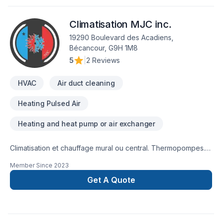
Notre engagement est simple : offrir un service d'exception,
centré sur vos besoins et vos aspirations.
Climatisation MJC inc.
19290 Boulevard des Acadiens,
Bécancour, G9H 1M8
5
|
2 Reviews
HVAC
Air duct cleaning
Heating Pulsed Air
Heating and heat pump or air exchanger
Climatisation et chauffage mural ou central. Thermopompes.
Fournaises électriques. Vente, installation et service
Member Since
2023
Get A Quote