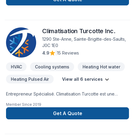
Climatisation Turcotte Inc.
1290 Ste-Anne, Sainte-Brigitte-des-Saults,
J0C 1E0
4.9
|
15 Reviews
HVAC
Cooling systems
Heating Hot water
Heating Pulsed Air
View all 6 services
Entrepreneur Spécialisé. Climatisation Turcotte est une
entreprise en pleine croissance, qui met à votre disposition :
Member Since
2019
service, qualité et expertise pour vos projets futur en
climatisation, chauffage, ventilation et réfrigération.
Get A Quote