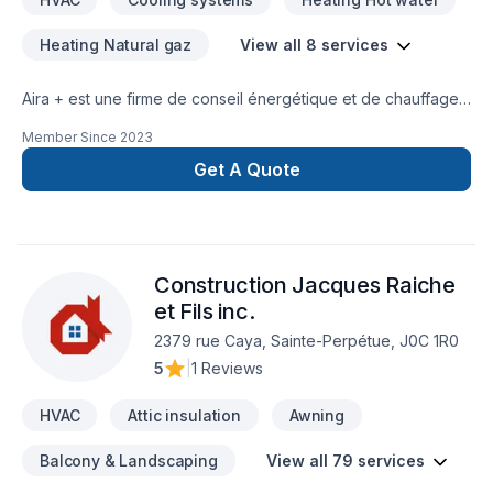
Heating Natural gaz
View all 8 services
Aira + est une firme de conseil énergétique et de chauffage /
climatisation à Québec. Ayant à cœur d’aider les propriétaires
Member Since
2023
dans leurs démarches visant à optimiser le rendement
énergétique de leur habitation, nous souhaitons offrir le
Get A Quote
meilleur à nos clients. Voilà pourquoi nous misons sur une
approche personnalisée tenant compte de leurs besoins
précis.Cela se reflète par les recommandations avisées de
nos professionnels en chauffage / climatisation, lesquelles
Construction Jacques Raiche
prennent en considération les attentes de chaque client en
matière de confort pour mener à terme leur projet.
et Fils inc.
2379 rue Caya, Sainte-Perpétue, J0C 1R0
5
|
1 Reviews
HVAC
Attic insulation
Awning
Balcony & Landscaping
View all 79 services