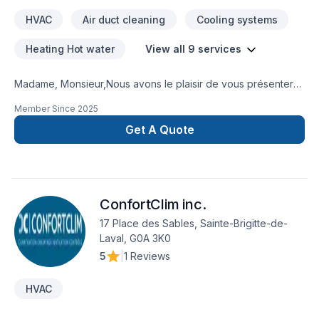
HVAC
Air duct cleaning
Cooling systems
Heating Hot water
View all 9 services
Madame, Monsieur,Nous avons le plaisir de vous présenter
EDG Réfrigération Inc., une entreprise récemment fondée,
Member Since
2025
spécialisée dans les solutions de réfrigération, climatisation,
chauffage, ventilation, installation de Thermopompe et
Get A Quote
système central .
ConfortClim inc.
17 Place des Sables, Sainte-Brigitte-de-
Laval, G0A 3K0
5
|
1 Reviews
HVAC