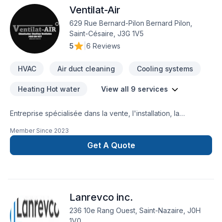
Ventilat-Air
629 Rue Bernard-Pilon Bernard Pilon,
Saint-Césaire, J3G 1V5
5
|
6 Reviews
HVAC
Air duct cleaning
Cooling systems
Heating Hot water
View all 9 services
Entreprise spécialisée dans la vente, l'installation, la
réparation et l'assainissement d'appareils de climatisation/
Member Since
2023
chauffage / ventilation résidentiel & commercial tel que:-
Thermopompe (murale/ centrale)-Échangeur d'air -Système
Get A Quote
CVC au toit (commercial)-Petite réfrigération (commercial)
Lanrevco inc.
236 10e Rang Ouest, Saint-Nazaire, J0H
1V0