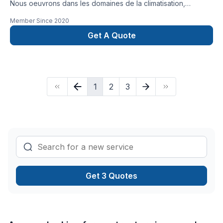
Nous oeuvrons dans les domaines de la climatisation,
chauffage, ventilation et contrôle. Confiez nous votre projets
Member Since
2020
et nous sauront répondre a vos besoins.
Get A Quote
1
2
3
Get 3 Quotes