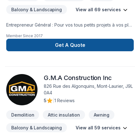
Balcony & Landscaping
View all 69 services
Entrepreneur Général : Pour vos tous petits projets à vos plus
gros projets nous nous serons en mesure de s’adaptez afin
Member Since
2017
de réalisez vos travaux tout en restant à votre
écoute. Service personnalisé !
Get A Quote
G.M.A Construction Inc
826 Rue des Algonquins, Mont-Laurier, J9L
0A4
5
|
1 Reviews
Demolition
Attic insulation
Awning
Balcony & Landscaping
View all 59 services