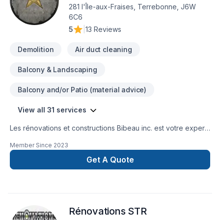
281 l'Île-aux-Fraises, Terrebonne, J6W
6C6
5
|
13 Reviews
Demolition
Air duct cleaning
Balcony & Landscaping
Balcony and/or Patio (material advice)
View all 31 services
Les rénovations et constructions Bibeau inc. est votre expert
local en Béton, Coffrage, Crépis, Epoxy, Cuisine, Démolition,
Member Since
2023
Drain français, Entretien commercial, Entretien ménager,
Excavation, Fissures, Fondations, Maçonnerie, Margelle,
Get A Quote
Plancher, Salle de bain, Sous-sol dans les secteurs de Centre
du
Québec,Lanaudière,Laurentides,Laval,Mauricie,Montérégie,Mont
combinant expérience, innovation et rigueur. Nous
Rénovations STR
privilégions la transparence, l'écoute et l'efficacité pour bâtir