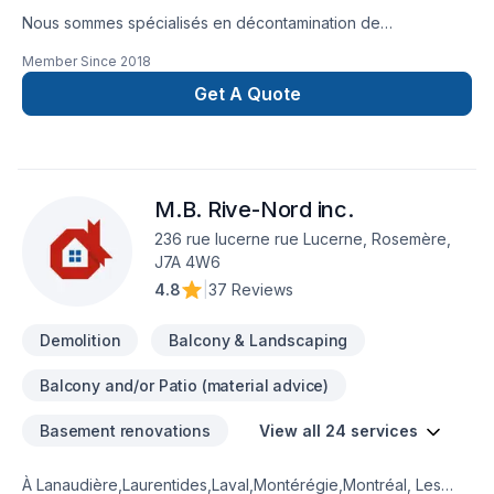
Nous sommes spécialisés en décontamination de
moisissures, enlèvement d'amiante et de vermiculite ainsi que
Member Since
2018
l'isolation. Nous couvrons principalement la Montérégie,
Estrie, Centre du Québec, Grand Montréal, Rive-Nord et
Get A Quote
Lanaudière mais aussi, sur demande, dans d'autres régions
aussi éloignées que l'Abitibi et le bas du fleuve d'un côté et
Gatineau de l'autre. Les transactions immobilières consistent
en une partie importante de notre clientèle, incluant les
M.B. Rive-Nord inc.
agents immobiliers. Nous nous déplaçons gratuitement pour
évaluer sur place vos projets de travaux. N'hésitez pas à
236 rue lucerne rue Lucerne, Rosemère,
communiquer avec nous pour le meilleur service possible!
J7A 4W6
4.8
|
37 Reviews
Demolition
Balcony & Landscaping
Balcony and/or Patio (material advice)
Basement renovations
View all 24 services
À Lanaudière,Laurentides,Laval,Montérégie,Montréal, Les