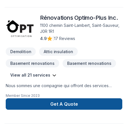
Rénovations Optimo-Plus Inc.
1100 chemin Saint-Lambert, Saint-Sauveur,
J0R 1R1
4.9
|
17 Reviews
Demolition
Attic insulation
Basement renovations
Basement renovations
View all 21 services
Nous sommes une compagnie qui offront des services
d'isolation, décontamination, systèmes d'alarmes, bref, tout le
Member Since
2023
comfort pour votre maison.
Get A Quote