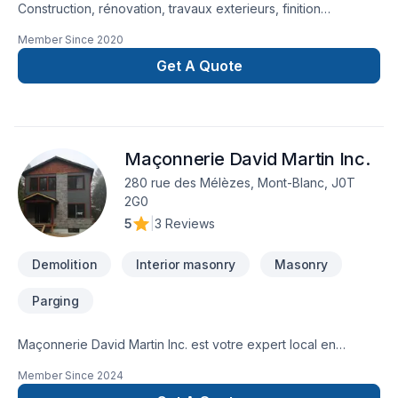
Construction, rénovation, travaux exterieurs, finition
intérieur, petit, gros projet et bien d'autre service 5 étoiles ⭐️
Member Since
2020
Marc Antoine Giroux GMA Construction Inc.
Get A Quote
Maçonnerie David Martin Inc.
280 rue des Mélèzes, Mont-Blanc, J0T
2G0
5
|
3 Reviews
Demolition
Interior masonry
Masonry
Parging
Maçonnerie David Martin Inc. est votre expert local en
Crépis, Démolition, Maçonnerie dans les secteurs de
Member Since
2024
Laurentides, combinant expérience, innovation et rigueur.