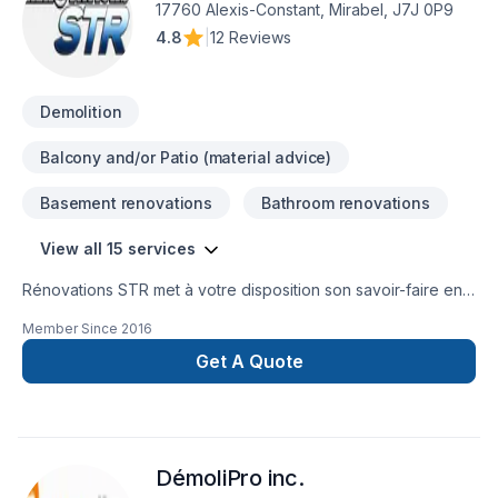
des relations de confiance avec nos clients. Transformons
17760 Alexis-Constant, Mirabel, J7J 0P9
ensemble vos idées en réalité. Contactez-nous dès
4.8
|
12 Reviews
maintenant.
Demolition
Balcony and/or Patio (material advice)
Basement renovations
Bathroom renovations
View all 15 services
Rénovations STR met à votre disposition son savoir-faire en
Armoires, Balcon de bois, Calfeutrage, Carrelage, Cuisine,
Member Since
2016
Démolition, Escalier et rampe, Foyer et poêle, Gypse,
Insonorisation, Meubles, Patio, Peinture, Plancher, Salle de
Get A Quote
bain, Solarium, Soudeur, Sous-sol, Tirage de joint pour
embellir vos espaces à Laurentides,Laval. Nous croyons en
l'importance d'une approche personnalisée, adaptée à
chaque client, pour garantir des résultats au-delà de vos
DémoliPro inc.
attentes. Nous sommes impatients de collaborer avec vous