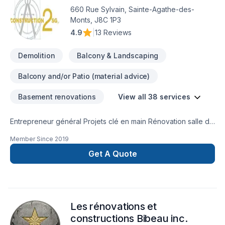
ambitieux. Nous privilégions la transparence, l'écoute et
660 Rue Sylvain, Sainte-Agathe-des-
l'efficacité pour bâtir des relations de confiance avec nos
Monts, J8C 1P3
clients. Parlons de votre projet aujourd'hui et voyons
4.9
|
13 Reviews
comment nous pouvons vous aider.
Demolition
Balcony & Landscaping
Balcony and/or Patio (material advice)
Basement renovations
View all 38 services
Entrepreneur général Projets clé en main Rénovation salle de
bain après sinistre Une équipe sur la Rive-Nors de Montréal
Member Since
2019
et une en Estrie pour mieux vous servir
Get A Quote
Les rénovations et
constructions Bibeau inc.