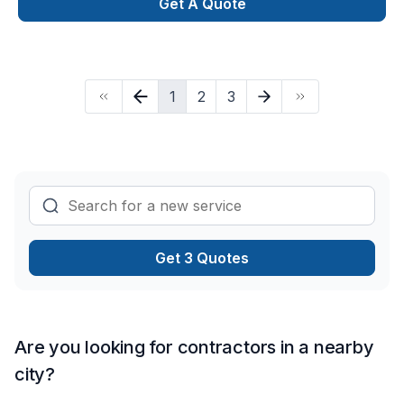
Notre mission : concrétiser vos projets tout en respectant vos
Get A Quote
exigences, vos délais et votre vision. Parlons de votre projet
aujourd'hui et voyons comment nous pouvons vous aider.
Notre engagement est simple : offrir un service d'exception,
centré sur vos besoins et vos aspirations.
1
2
3
Get 3 Quotes
Are you looking for contractors in a nearby
city?