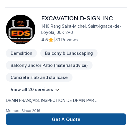
Nous croyons en l'importance d'une approche
personnalisée, adaptée à chaque client pour garantir des
EXCAVATION D-SIGN INC
résultats au-delà de vos attentes. Transformons ensemble
vos idées en réalité. Contactez-nous dès maintenant. Groupe
1410 Rang Saint-Michel, Saint-Ignace-de-
IS inc. '' Une expertise de plus de 30 ans en réalisation
Loyola, J0K 2P0
d'ouvrages de maçonnerie et de béton.''
4.5
|
33 Reviews
Demolition
Balcony & Landscaping
Balcony and/or Patio (material advice)
Concrete slab and staircase
View all 20 services
DRAIN FRANÇAIS. INSPECTION DE DRAIN PAR
CAMÉRA,RÉPARATION DE FISSURE,IMPERMÉABILISATION DE
Member Since
2016
FONDATION,MEMBRANE ÉLASTOMÈRE,MEMBRANE
DELTA,MARGELLE,CHEMINÉE DE NETTOYAGE,DRAIN
Get A Quote
SANITAIRE,LIGNE A EAU NOUVEAU SERVICE EN 2023 ;
INSTALLATION SEPTIQUE ;BIONEST ÉCOFLO ENVIRO-