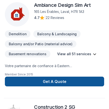
Ambiance Design Sim Art
165 Les Érables, Laval, H7R 1A3
4.7
|
22 Reviews
Demolition
Balcony & Landscaping
Balcony and/or Patio (material advice)
Basement renovations
View all 51 services
Votre partenaire de confiance à Eastern
Ontario,Lanaudière,Laurentides,Laval,Montérégie,Montréal :
Member Since
2015
Ambiance Design Sim Art, spécialiste de Arbres et haies,
Béton, Calfeutrage, Carrelage, Crépis, Cuisine, Démolition,
Get A Quote
Drain français, Excavation, Excavation intérieur, Fissures,
Fondations, Foyer et poêle, Gypse, Horticulture, Irrigation,
Margelle, Muret, Patio, Pavage, Pavé uni, Paysagement,
Peinture, Plancher, Salle de bain, Soudeur, Sous-sol, Tapis,
Construction 2 SG
Tourbe, Transport, prêt à concrétiser vos projets les plus