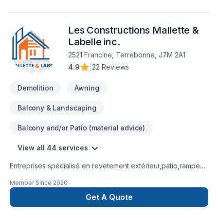
SEPTIQUE NOUVEAU SERVICE EN 2024 ; NETTOYAGE DE
DRAIN FRANCAIS EXCAVATION POUR NOUVELLE
Les Constructions Mallette &
CONSTRUCTION ,FOSSÉ,DÉMOLITION PISCINE CREUSER ET
MAISON,.TERRASSEMENT ,PAVÉ UNI,
Labelle inc.
2521 Francine, Terrebonne, J7M 2A1
4.9
|
22 Reviews
Demolition
Awning
Balcony & Landscaping
Balcony and/or Patio (material advice)
View all 44 services
Entreprises spécialisé en revetement extérieur,patio,rampe
aluminium,toiture et finition intérieur.
Member Since
2020
Get A Quote