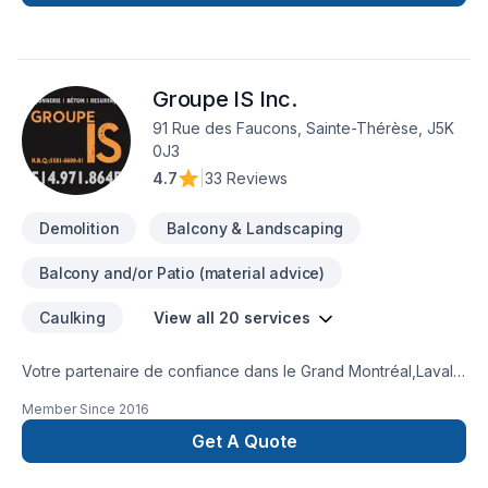
très certainement répondre à vos besoins. Nous espérons
faire partie de la réalisation de vos futurs projets.-Dany et
William
Groupe IS Inc.
91 Rue des Faucons, Sainte-Thérèse, J5K
0J3
4.7
|
33 Reviews
Demolition
Balcony & Landscaping
Balcony and/or Patio (material advice)
Caulking
View all 20 services
Votre partenaire de confiance dans le Grand Montréal,Laval
et les Laurentides : Groupe IS Inc. est un spécialiste pour tout
Member Since
2016
vos travaux de maçonnerie, de réparation et resurfaçage de
béton et offre aussi les services de : Crépis, Calfeutrage,
Get A Quote
Démolition, Fissures de Fondations, Mûrets de
maçonnerie.Prêt à concrétiser vos projets les plus ambitieux.