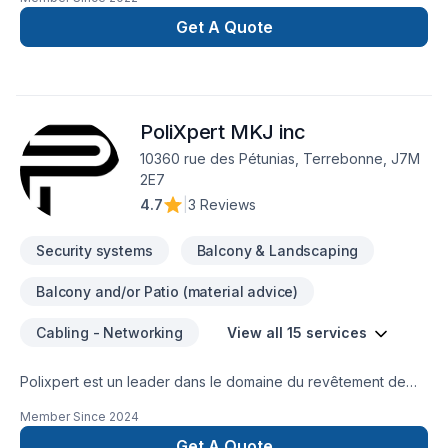
gypse, platre, ceramique, installation cabinet, céramique,
peinture, moulure, porte intérieur, plancher vinyle, flotant,
Get A Quote
bois franc, escalier, main courante, porte extérieur et fenêtre,
isolation, Terrassement, epoxy fibre de verrre, patio, epoxy
plancher, réparation toute sorte, Démolition.On est outillier
pour travailler et si on a pas l'outils on va acheté compté sur
PoliXpert MKJ inc
moi car un travail professionnel commence avec le bon outils.
10360 rue des Pétunias, Terrebonne, J7M
2E7
4.7
|
3 Reviews
Security systems
Balcony & Landscaping
Balcony and/or Patio (material advice)
Cabling - Networking
View all 15 services
Polixpert est un leader dans le domaine du revêtement de
planchers de béton revêtement comptoir salle de bain en
Member Since
2024
marbre ainsi que les planchers escaliers terrazzo dans les
régions des Laurentides et de Lanaudière, au Québec. Forts
Get A Quote