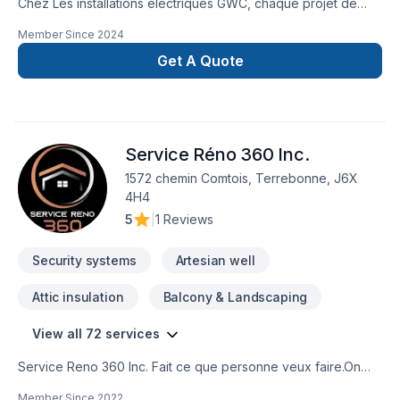
Chez Les installations électriques GWC, chaque projet de
Domotique, Électricité, Système de sécurité est l'occasion de
Member Since
2024
démontrer notre engagement envers la qualité et la
satisfaction client à Lanaudière,Laurentides,Laval,Montréal.
Get A Quote
Notre équipe expérimentée vous accompagne à chaque
étape, avec des conseils sur mesure et un service clé en
main irréprochable. Demandez votre soumission
personnalisée et démarrez votre projet en toute confiance.
Service Réno 360 Inc.
Notre engagement est simple : offrir un service d'exception,
centré sur vos besoins et vos aspirations.
1572 chemin Comtois, Terrebonne, J6X
4H4
5
|
1 Reviews
Security systems
Artesian well
Attic insulation
Balcony & Landscaping
View all 72 services
Service Reno 360 Inc. Fait ce que personne veux faire.On
rend un projet clef en main. Du début jusqu'a la finExpertise,
Member Since
2022