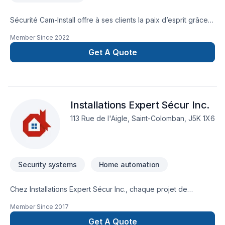
Sécurité Cam-Install offre à ses clients la paix d’esprit grâce à
ses différents systèmes de sécurité : systèmes anti-intrusion,
Member Since
2022
systèmes de surveillance par caméras actives et une centrale
de vidéo surveillance ultra-moderne qui veille pour vous
Get A Quote
! Solutions intégrées par une équipe de techniciens
expérimentés : votre sécurité est assurée ! Services rapides
et conseils judicieux liés à la sécurité résidentielle, agricole,
commerciale et industrielle.
Installations Expert Sécur Inc.
113 Rue de l'Aigle, Saint-Colomban, J5K 1X6
Security systems
Home automation
Chez Installations Expert Sécur Inc., chaque projet de
Domotique, Système de sécurité est l'occasion de démontrer
Member Since
2017
notre engagement envers la qualité et la satisfaction client à
Laurentides. Nous privilégions la transparence, l'écoute et
Get A Quote