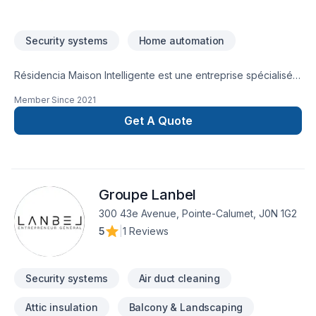
Security systems
Home automation
Résidencia Maison Intelligente est une entreprise spécialisée
dans le domaine des systèmes de sécurité résidentiel et
Member Since
2021
commercial ainsi que dans la domotique intelligente.
Résidencia Maison Intelligente est toujours à la fine pointe de
Get A Quote
la technologie et propose à ses clients les systèmes les plus
évolués sur le marché avec leurs jeunes entrepreneurs à
travers tout le Québec.
Groupe Lanbel
300 43e Avenue, Pointe-Calumet, J0N 1G2
5
|
1 Reviews
Security systems
Air duct cleaning
Attic insulation
Balcony & Landscaping