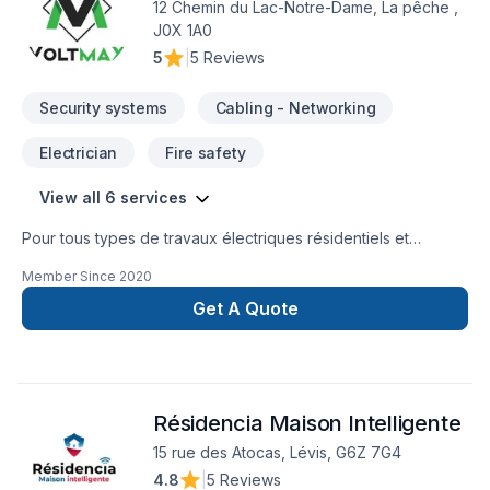
12 Chemin du Lac-Notre-Dame, La pêche ,
solutions sur mesure. Avec notre expertise et notre
J0X 1A0
engagement envers la qualité du service client, nous sommes
5
|
5 Reviews
la solution idéale pour protéger votre maison et votre famille.
Security systems
Cabling - Networking
Electrician
Fire safety
View all 6 services
Pour tous types de travaux électriques résidentiels et
commercials. Estimation gratuite. Membre de la corporation
Member Since
2020
des maîtres électriciens du Québec. Borne de recharge
level2 pour voiture électrique.Air climatiséÉclairage
Get A Quote
DELChangement de panneau électrique Service
d'entréeGénératriceRaccordement SPA et
PiscineConstruction neuveSmart
home RénovationsChauffage Etc..... Pour tous vos travaux
Résidencia Maison Intelligente
électriques, pensez VOLTMAX.Visiter notre site internet ici au
www.voltmax.ca
15 rue des Atocas, Lévis, G6Z 7G4
4.8
|
5 Reviews