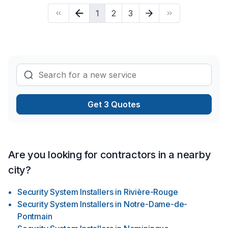
de surveillance à réponse rapide 24 heures sur 24, 7 jours
1
2
3
sur 7, garantissant une action immédiate dans toutes les
situations." "Safe-Tech Security is your trusted partner for
comprehensive security solutions. We specialize in the sales,
installation, servicing, and repairs of top-tier security systems,
including alarm systems, access control systems, intercom
systems, and camera systems with remote viewing
capabilities. Our commitment to your safety is unwavering. We
offer rapid response monitoring services 24/7, ensuring
immediate action in any situation."
Get 3 Quotes
Are you looking for contractors in a nearby
city?
Security System Installers
in
Rivière-Rouge
Security System Installers
in
Notre-Dame-de-
Pontmain