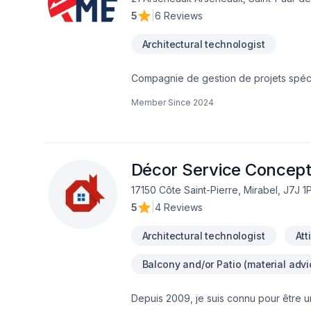
5
|
6 Reviews
Architectural technologist
Compagnie de gestion de projets spéci
Professionels du Québec. Diplomé de l
Member Since
2024
Décor Service Concep
17150 Côte Saint-Pierre, Mirabel, J7J 1
5
|
4 Reviews
Architectural technologist
Att
Balcony and/or Patio (material advi
Depuis 2009, je suis connu pour être 