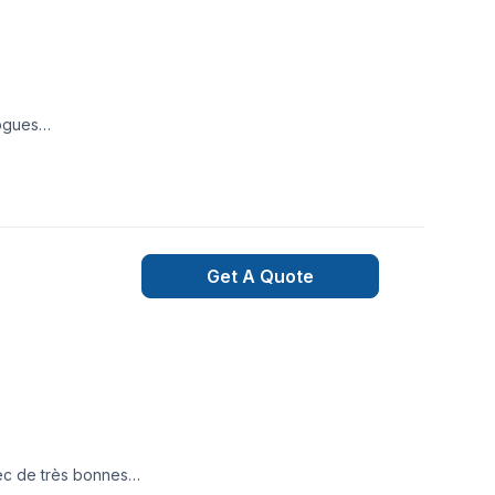
ogues
Get A Quote
ec de très bonnes