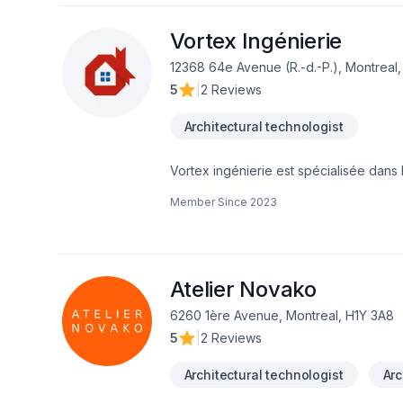
Vortex Ingénierie
12368 64e Avenue (R.-d.-P.), Montreal
5
|
2 Reviews
Architectural technologist
Vortex ingénierie est spécialisée dans
permis de construire. Vortex ingénierie
Member Since
2023
respectent les normes locales, les règ
durabilité. Nous sommes répartis en 3 g
réalise des plans détaillés des bâtiment
intérieure, et la fonctionnalité généra
nécessaires pour soumettre une deman
Atelier Novako
des élévations, des coupes, des détail
6260 1ère Avenue, Montreal, H1Y 3A8
préalables : Vortex ingénierie peut effe
5
|
2 Reviews
compte les contraintes du terrain, les ré
assiste les clients dans la préparation
Architectural technologist
Arc
documents sont en conformité avec les 
ingénierie possède une connaissance a