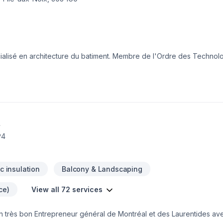
alisé en architecture du batiment. Membre de l'Ordre des Technol
'École d'architecture du Cegep de St-Laurent depuis 1989.
t
P4
ic insulation
Balcony & Landscaping
ce)
View all 72 services
un très bon Entrepreneur général de Montréal et des Laurentides av