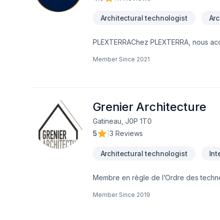
Architectural technologist
Arc
PLEXTERRAChez PLEXTERRA, nous accomp
l’optimisation et la réalisation de leurs
Member Since
2021
composée de technologues en bâtiment,
d’analyse de terrains, d’études de faisa
carnets d’entretien, d’études de fonds
technologue. Notre mission est d’aider n
immobiliers grâce à une expertise tec
Grenier Architecture
immobilière au service de vos projets.
Gatineau, J0P 1T0
5
|
3 Reviews
Architectural technologist
Int
Membre en règle de l’Ordre des technologue professionnel d
rénovation et d’aménagement résidenti
Member Since
2019