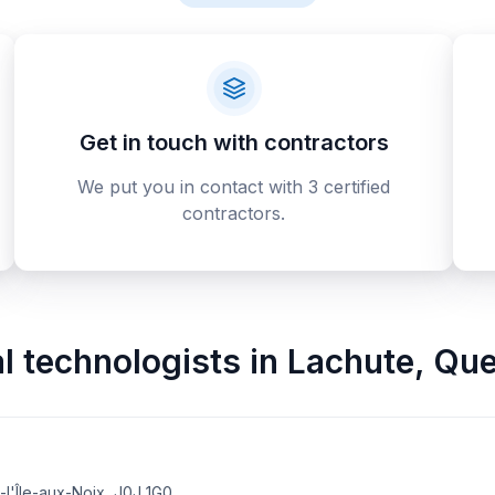
Get in touch with contractors
We put you in contact with 3 certified
contractors.
al technologists
in
Lachute
,
Que
-l'Île-aux-Noix, J0J 1G0