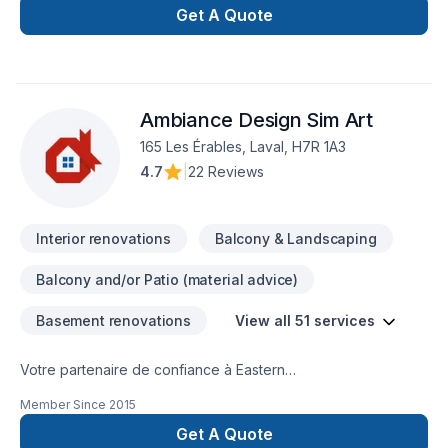
Get A Quote
Ambiance Design Sim Art
165 Les Érables, Laval, H7R 1A3
4.7
|
22 Reviews
Interior renovations
Balcony & Landscaping
Balcony and/or Patio (material advice)
Basement renovations
View all 51 services
Votre partenaire de confiance à Eastern
Ontario,Lanaudière,Laurentides,Laval,Montérégie,Montréal :
Member Since
2015
Ambiance Design Sim Art, spécialiste de Arbres et haies,
Béton, Calfeutrage, Carrelage, Crépis, Cuisine, Démolition,
Get A Quote