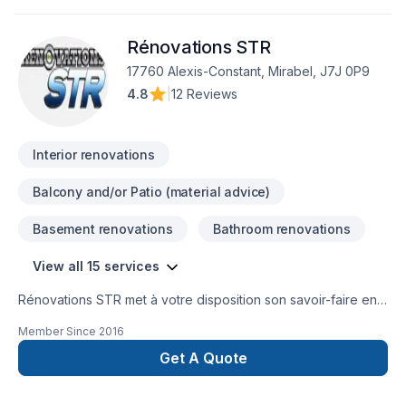
Québec,Lanaudière,Laurentides,Laval,Mauricie,Montérégie,Mont
combinant expérience, innovation et rigueur. Nous
Rénovations STR
privilégions la transparence, l'écoute et l'efficacité pour bâtir
des relations de confiance avec nos clients. Transformons
17760 Alexis-Constant, Mirabel, J7J 0P9
ensemble vos idées en réalité. Contactez-nous dès
4.8
|
12 Reviews
maintenant.
Interior renovations
Balcony and/or Patio (material advice)
Basement renovations
Bathroom renovations
View all 15 services
Rénovations STR met à votre disposition son savoir-faire en
Armoires, Balcon de bois, Calfeutrage, Carrelage, Cuisine,
Member Since
2016
Démolition, Escalier et rampe, Foyer et poêle, Gypse,
Insonorisation, Meubles, Patio, Peinture, Plancher, Salle de
Get A Quote
bain, Solarium, Soudeur, Sous-sol, Tirage de joint pour
embellir vos espaces à Laurentides,Laval. Nous croyons en