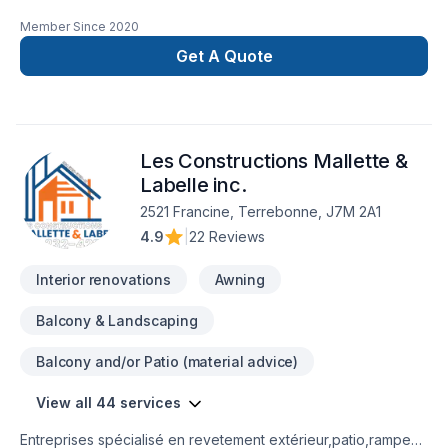
SOUMISSIONS PRÉCISESEMR Électrique, entrepreneur
Member Since
2020
électricien à Mont-Laurier, propose des solutions innovantes
pour répondre aux besoins de la clientèle des Hautes-
Get A Quote
Laurentides et de la Vallée-de-la-Gatineau. EMR Électrique
offre une vaste gamme de services professionnels, fiables et
axés avant tout sur votre sécurité.
Les Constructions Mallette &
Labelle inc.
2521 Francine, Terrebonne, J7M 2A1
4.9
|
22 Reviews
Interior renovations
Awning
Balcony & Landscaping
Balcony and/or Patio (material advice)
View all 44 services
Entreprises spécialisé en revetement extérieur,patio,rampe