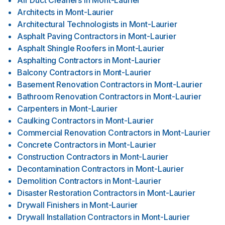
Air Duct Cleaners
in
Mont-Laurier
Architects
in
Mont-Laurier
Architectural Technologists
in
Mont-Laurier
Asphalt Paving Contractors
in
Mont-Laurier
Asphalt Shingle Roofers
in
Mont-Laurier
Asphalting Contractors
in
Mont-Laurier
Balcony Contractors
in
Mont-Laurier
Basement Renovation Contractors
in
Mont-Laurier
Bathroom Renovation Contractors
in
Mont-Laurier
Carpenters
in
Mont-Laurier
Caulking Contractors
in
Mont-Laurier
Commercial Renovation Contractors
in
Mont-Laurier
Concrete Contractors
in
Mont-Laurier
Construction Contractors
in
Mont-Laurier
Decontamination Contractors
in
Mont-Laurier
Demolition Contractors
in
Mont-Laurier
Disaster Restoration Contractors
in
Mont-Laurier
Drywall Finishers
in
Mont-Laurier
Drywall Installation Contractors
in
Mont-Laurier