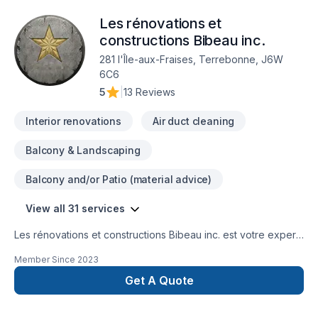
Les rénovations et
constructions Bibeau inc.
281 l'Île-aux-Fraises, Terrebonne, J6W
6C6
5
|
13 Reviews
Interior renovations
Air duct cleaning
Balcony & Landscaping
Balcony and/or Patio (material advice)
View all 31 services
Les rénovations et constructions Bibeau inc. est votre expert
local en Béton, Coffrage, Crépis, Epoxy, Cuisine, Démolition,
Member Since
2023
Drain français, Entretien commercial, Entretien ménager,
Excavation, Fissures, Fondations, Maçonnerie, Margelle,
Get A Quote
Plancher, Salle de bain, Sous-sol dans les secteurs de Centre
du