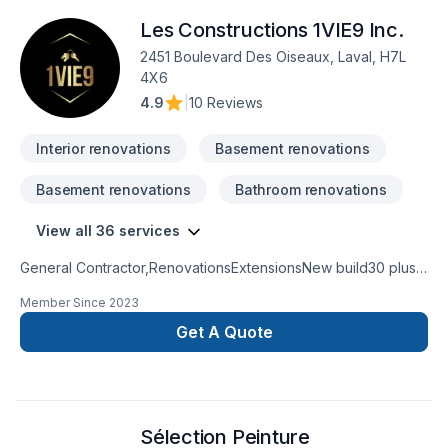
Les Constructions 1VIE9 Inc.
2451 Boulevard Des Oiseaux, Laval, H7L
4X6
4.9
|
10 Reviews
Interior renovations
Basement renovations
Basement renovations
Bathroom renovations
View all 36 services
General Contractor,RenovationsExtensionsNew build30 plus
years experienceKitchen and bathroom
Member Since
2023
remodeling basement remodel
Get A Quote
Sélection Peinture