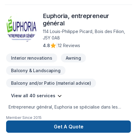
l'importance d'une approche personnalisée, adaptée à
chaque client, pour garantir des résultats au-delà de vos
Euphoria, entrepreneur
attentes. Nous sommes impatients de collaborer avec vous
pour concrétiser votre projet.
général
114 Louis-Philippe Picard, Bois des Filion,
J5Y 0A8
4.8
|
12 Reviews
Interior renovations
Awning
Balcony & Landscaping
Balcony and/or Patio (material advice)
View all 40 services
Entrepreneur général, Euphoria se spécialise dans les
agrandissements, ajout d'étage, rénovations majeures. Voici
Member Since
2015
une liste non exhaustive des services offerts :- Prise en
charge de projet du plan à la finition - projet clé en main-
Get A Quote
Service de conception (plan de construction)- Travail en