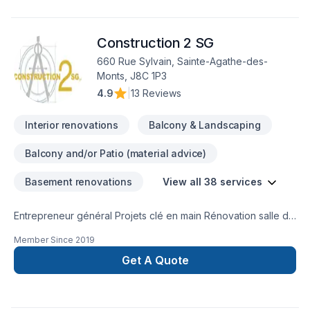
innovation et rigueur. Notre équipe expérimentée vous
accompagne à chaque étape, avec des conseils sur mesure
Construction 2 SG
et un service clé en main irréprochable. Confiez votre projet
à une équipe qui a à cœur votre satisfaction.
660 Rue Sylvain, Sainte-Agathe-des-
Monts, J8C 1P3
4.9
|
13 Reviews
Interior renovations
Balcony & Landscaping
Balcony and/or Patio (material advice)
Basement renovations
View all 38 services
Entrepreneur général Projets clé en main Rénovation salle de
bain après sinistre Une équipe sur la Rive-Nors de Montréal
Member Since
2019
et une en Estrie pour mieux vous servir
Get A Quote