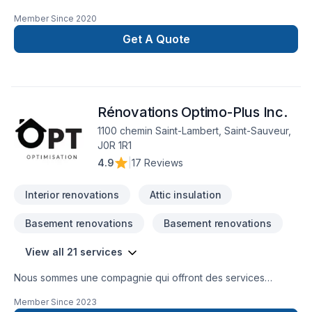
aluminium,toiture et finition intérieur.
Member Since
2020
Get A Quote
Rénovations Optimo-Plus Inc.
1100 chemin Saint-Lambert, Saint-Sauveur,
J0R 1R1
4.9
|
17 Reviews
Interior renovations
Attic insulation
Basement renovations
Basement renovations
View all 21 services
Nous sommes une compagnie qui offront des services
d'isolation, décontamination, systèmes d'alarmes, bref, tout le
Member Since
2023
comfort pour votre maison.