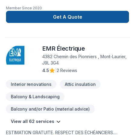
intérieur, petit, gros projet et bien d'autre service 5 étoiles ⭐️
Member Since
2020
Marc Antoine Giroux GMA Construction Inc.
Get A Quote
EMR Électrique
4382 Chemin des Pionniers , Mont-Laurier,
J9L 3G4
4.5
|
2 Reviews
Interior renovations
Attic insulation
Balcony & Landscaping
Balcony and/or Patio (material advice)
View all 62 services
ESTIMATION GRATUITE. RESPECT DES ÉCHÉANCIERS.