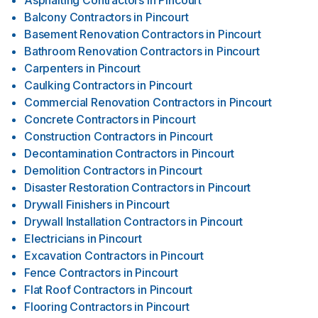
Asphalting Contractors
in
Pincourt
Balcony Contractors
in
Pincourt
Basement Renovation Contractors
in
Pincourt
Bathroom Renovation Contractors
in
Pincourt
Carpenters
in
Pincourt
Caulking Contractors
in
Pincourt
Commercial Renovation Contractors
in
Pincourt
Concrete Contractors
in
Pincourt
Construction Contractors
in
Pincourt
Decontamination Contractors
in
Pincourt
Demolition Contractors
in
Pincourt
Disaster Restoration Contractors
in
Pincourt
Drywall Finishers
in
Pincourt
Drywall Installation Contractors
in
Pincourt
Electricians
in
Pincourt
Excavation Contractors
in
Pincourt
Fence Contractors
in
Pincourt
Flat Roof Contractors
in
Pincourt
Flooring Contractors
in
Pincourt