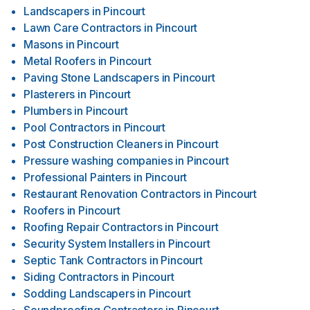
Landscapers
in
Pincourt
Lawn Care Contractors
in
Pincourt
Masons
in
Pincourt
Metal Roofers
in
Pincourt
Paving Stone Landscapers
in
Pincourt
Plasterers
in
Pincourt
Plumbers
in
Pincourt
Pool Contractors
in
Pincourt
Post Construction Cleaners
in
Pincourt
Pressure washing companies
in
Pincourt
Professional Painters
in
Pincourt
Restaurant Renovation Contractors
in
Pincourt
Roofers
in
Pincourt
Roofing Repair Contractors
in
Pincourt
Security System Installers
in
Pincourt
Septic Tank Contractors
in
Pincourt
Siding Contractors
in
Pincourt
Sodding Landscapers
in
Pincourt