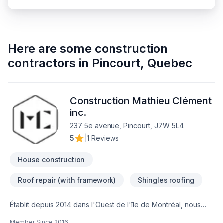
Here are some
construction
contractors
in
Pincourt
,
Quebec
Construction Mathieu Clément
inc.
237 5e avenue, Pincourt, J7W 5L4
5
|
1 Reviews
House construction
Roof repair (with framework)
Shingles roofing
Établit depuis 2014 dans l'Ouest de l'île de Montréal, nous
effectuons tout genre de travaux de rénovation incluant la
Member Since
2016