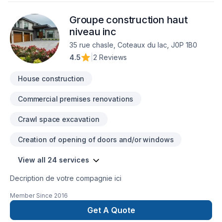
projet aujourd'hui et voyons comment nous pouvons vous
Groupe construction haut
aider. Notre engagement est simple : offrir un service
d'exception, centré sur vos besoins et vos aspirations.
niveau inc
35 rue chasle, Coteaux du lac, J0P 1B0
4.5
|
2 Reviews
House construction
Commercial premises renovations
Crawl space excavation
Creation of opening of doors and/or windows
View all 24 services
Decription de votre compagnie ici
Member Since
2016
Get A Quote