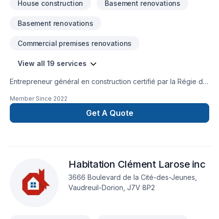
House construction
Basement renovations
Basement renovations
Commercial premises renovations
View all 19 services
Entrepreneur général en construction certifié par la Régie du
bâtiment du Québec (RBQ) et membre de l'Association
Member Since
2022
provinciale des constructeurs d'habitations du Québec
(APCHQ); notre service est d'offrir avec un seul intervenant
Get A Quote
la planification et la réalisation de vos projets personnalisés.
Le Groupe Lawlor est là pour vous aider à réaliser votre rêve!
Habitation Clément Larose inc
3666 Boulevard de la Cité-des-Jeunes,
Vaudreuil-Dorion, J7V 8P2