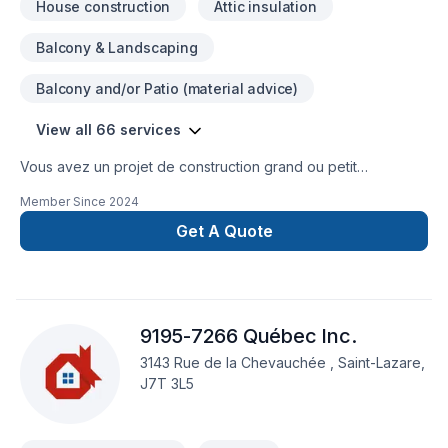
House construction
Attic insulation
Balcony & Landscaping
Balcony and/or Patio (material advice)
View all 66 services
Vous avez un projet de construction grand ou petit
envergure, arretez de chercher ! En affaire depuis 1986
Member Since
2024
Entreprise familliale Expertise élevé dans la gestion de
projets Qualifications supérieurs Respect des délais Pas de
Get A Quote
mauvaise surprise sur le coût des projets , transparence sur
les budgets Notre expertise seras un atout pour vous ! La
satisfaction de nos clients reste toujours notre prioriété.
9195-7266 Québec Inc.
3143 Rue de la Chevauchée , Saint-Lazare,
J7T 3L5