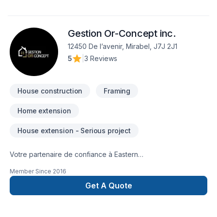
Gestion Or-Concept inc.
12450 De l’avenir, Mirabel, J7J 2J1
5
|
3 Reviews
House construction
Framing
Home extension
House extension - Serious project
Votre partenaire de confiance à Eastern
Ontario,Lanaudière,Laurentides,Laval,Montérégie,Montréal :
Member Since
2016
Gestion Or-Concept inc., spécialiste de Agrandissement,
Charpentier, Construction, prêt à concrétiser vos projets les
Get A Quote
plus ambitieux. Notre équipe expérimentée vous
accompagne à chaque étape, avec des conseils sur mesure
et un service clé en main irréprochable. Parlons de votre