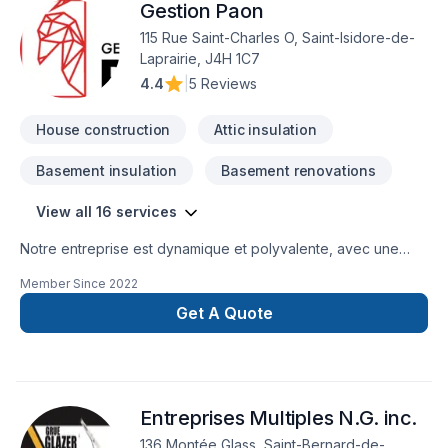
Gestion Paon
étape de votre projet.
115 Rue Saint-Charles O, Saint-Isidore-de-
Laprairie, J4H 1C7
4.4
|
5 Reviews
House construction
Attic insulation
Basement insulation
Basement renovations
View all 16 services
Notre entreprise est dynamique et polyvalente, avec une
expertise diversifiée dans le domaine de la
Member Since
2022
construction.Grâce à nos formations spécialisées en
menuiserie, en ingénierie et en gestion de projet, nous
Get A Quote
possédons une compréhension approfondie de l’ensemble
des travaux de construction. Cette combinaison de savoir-
faire technique et de rigueur en gestion nous permet d’offrir
un encadrement digne des plus grandes firmes
Entreprises Multiples N.G. inc.
d’entrepreneurs généraux.
136 Montée Glass, Saint-Bernard-de-