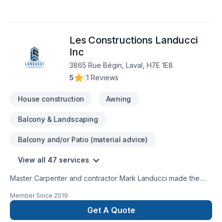
Les Constructions Landucci
Inc
3865 Rue Bégin, Laval, H7E 1E8
5
|
1 Reviews
House construction
Awning
Balcony & Landscaping
Balcony and/or Patio (material advice)
View all 47 services
Master Carpenter and contractor Mark Landucci made the
decision to start his own construction company in 2014. His
Member Since
2019
promise to himself was that the foundation of his company
would be built on quality work and building a great
Get A Quote
relationship with his clients always at the best price possible.