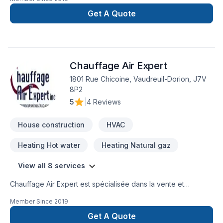
réfection de votre toiture. Contactez moi pour une
soumission gratuite pour la réfection de votre toiture en
Get A Quote
bardeaux d'asphalte !!!
Chauffage Air Expert
1801 Rue Chicoine, Vaudreuil-Dorion, J7V
8P2
5
|
4 Reviews
House construction
HVAC
Heating Hot water
Heating Natural gaz
View all 8 services
Chauffage Air Expert est spécialisée dans la vente et
l’installation de climatisations, de thermopompes et de
Member Since
2019
systèmes de chauffage résidentiels et commerciales. Nous
sommes l'un des plus importants concessionnaire Carrier
Get A Quote