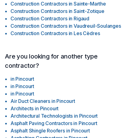
Construction Contractors
in
Sainte-Marthe
Construction Contractors
in
Saint-Zotique
Construction Contractors
in
Rigaud
Construction Contractors
in
Vaudreuil-Soulanges
Construction Contractors
in
Les Cèdres
Are you looking for another type
contractor?
in
Pincourt
in
Pincourt
in
Pincourt
Air Duct Cleaners
in
Pincourt
Architects
in
Pincourt
Architectural Technologists
in
Pincourt
Asphalt Paving Contractors
in
Pincourt
Asphalt Shingle Roofers
in
Pincourt