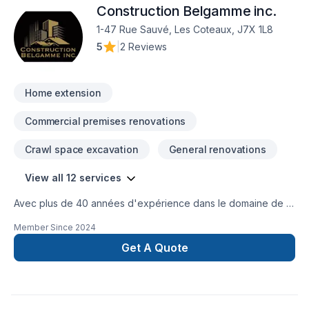
Construction Belgamme inc.
compte des contraintes et des impératifs des ses clients.
soucieux de la qualité et de ses coûts, nous travaillons en
1-47 Rue Sauvé, Les Coteaux, J7X 1L8
partenariat avec des sous-traitants professionnels et
5
|
2 Reviews
reconnus.
Home extension
Commercial premises renovations
Crawl space excavation
General renovations
View all 12 services
Avec plus de 40 années d'expérience dans le domaine de la
construction, Construction Belgamme inc. est reconnu pour
Member Since
2024
son expertise en adaptation domiciliaire, Agrandissement de
maison, garage, deuxième et troisième étages, Après-
Get A Quote
sinistre, rénovation générale, commercial, industriel. Nous
desservons Vaudreuil-Soulange, Montérégie, Montréal,
Laval. Notre équipe expérimentée vous accompagne à
chaque étape avec passion et professionnalisme avec des