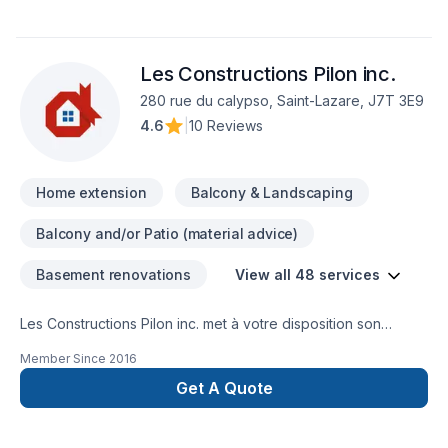
Les Constructions Pilon inc.
280 rue du calypso, Saint-Lazare, J7T 3E9
4.6
|
10 Reviews
Home extension
Balcony & Landscaping
Balcony and/or Patio (material advice)
Basement renovations
View all 48 services
Les Constructions Pilon inc. met à votre disposition son
savoir-faire en Adaptation dom., Agrandissement, Après-
Member Since
2016
sinistre, Armoires, Carrelage, Charpentier, Commercial,
Cuisine, Démolition, Escalier et rampe, Garage, Gouttières,
Get A Quote
Gypse, Meubles, Peinture, Plancher, Rénovation générale,
Salle de bain, Soudeur, Sous-sol, Tapis, Tirage de joint pour