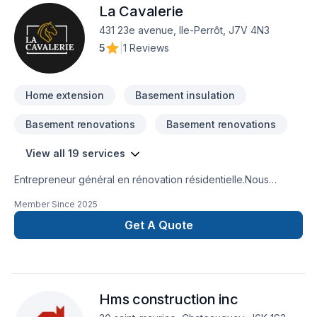
La Cavalerie
conseils sur mesure et un service clé en main irréprochable.
Confiez votre projet à une équipe qui a à cœur votre
431 23e avenue, Ile-Perrôt, J7V 4N3
satisfaction.
5
|
1 Reviews
Home extension
Basement insulation
Basement renovations
Basement renovations
View all 19 services
Entrepreneur général en rénovation résidentielle.Nous
accompagnons des propriétaires qui souhaitent des travaux
Member Since
2025
bien réfléchis, bien planifiés et cohérents.Chez La Cavalerie,
nous croyons qu’un projet réussi commence avant les
Get A Quote
travaux. Nous prenons le temps de comprendre les besoins,
l’usage réel des espaces et les priorités du client afin d’éviter
les décisions précipitées, les incohérences ou les regrets
après coup.Notre approche repose sur un processus clair en
Hms construction inc
quatre étapes :comprendre les besoins et le contexteclarifier
les enjeux et les optionsprioriser ce qui a le plus