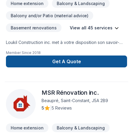
Home extension
Balcony & Landscaping
Balcony and/or Patio (material advice)
Basement renovations
View all 45 services
Loukil Construction inc. met à votre disposition son savoir-
faire en Agrandissement, Après-sinistre, Béton, Charpentier,
Member Since
2018
Coffrage, Commercial, Démolition, Drain français, Excavation,
Excavation intérieur, Fissures, Fondation, Fondations,
Get A Quote
Gouttières, Gypse, Ingénieur, Margelle, Patio, Plancher, Puit
de lumière, Rénovation générale, Salle de bain, Sous-sol,
Toit plat, Toiture pour embellir vos espaces à
Lanaudière,Laurentides,Laval,Montérégie,Montréal. Grâce à
MSR Rénovation inc.
notre approche centrée sur le client, nous proposons des
solutions adaptées à vos besoins spécifiques et à votre
Beaupré, Saint-Constant, J5A 2B9
budget. Confiez votre projet à une équipe qui a à cœur votre
5
|
5 Reviews
satisfaction.
Home extension
Balcony & Landscaping