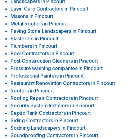
Landscapers
in
Pincourt
Lawn Care Contractors
in
Pincourt
Masons
in
Pincourt
Metal Roofers
in
Pincourt
Paving Stone Landscapers
in
Pincourt
Plasterers
in
Pincourt
Plumbers
in
Pincourt
Pool Contractors
in
Pincourt
Post Construction Cleaners
in
Pincourt
Pressure washing companies
in
Pincourt
Professional Painters
in
Pincourt
Restaurant Renovation Contractors
in
Pincourt
Roofers
in
Pincourt
Roofing Repair Contractors
in
Pincourt
Security System Installers
in
Pincourt
Septic Tank Contractors
in
Pincourt
Siding Contractors
in
Pincourt
Sodding Landscapers
in
Pincourt
Soundproofing Contractors
in
Pincourt