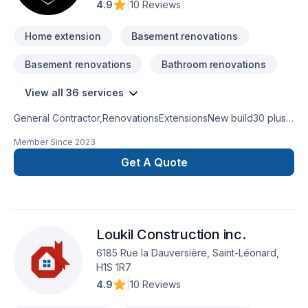
4.9
|
10 Reviews
Home extension
Basement renovations
Basement renovations
Bathroom renovations
View all 36 services
General Contractor,RenovationsExtensionsNew build30 plus
years experienceKitchen and bathroom
Member Since
2023
remodeling basement remodel
Get A Quote
Loukil Construction inc.
6185 Rue la Dauversière, Saint-Léonard,
H1S 1R7
4.9
|
10 Reviews