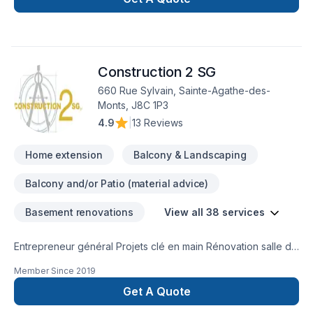
Construction 2 SG
660 Rue Sylvain, Sainte-Agathe-des-
Monts, J8C 1P3
4.9
|
13 Reviews
Home extension
Balcony & Landscaping
Balcony and/or Patio (material advice)
Basement renovations
View all 38 services
Entrepreneur général Projets clé en main Rénovation salle de
bain après sinistre Une équipe sur la Rive-Nors de Montréal
Member Since
2019
et une en Estrie pour mieux vous servir
Get A Quote