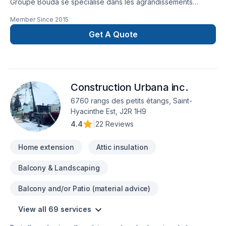
Groupe Bouda se spécialise dans les agrandissements
résidentiels, les réaménagements intérieurs complets et les
Member Since
2015
projets clé en main.Notre équipe prend en charge chaque
étape : conception, gestion, coordination et exécution des
Get A Quote
travaux.Nous offrons un service structuré, professionnel et
durable, avec une approche axée sur la qualité, la précision
et la satisfaction de nos clients.
Construction Urbana inc.
6760 rangs des petits étangs, Saint-
Hyacinthe Est, J2R 1H9
4.4
|
22 Reviews
Home extension
Attic insulation
Balcony & Landscaping
Balcony and/or Patio (material advice)
View all 69 services