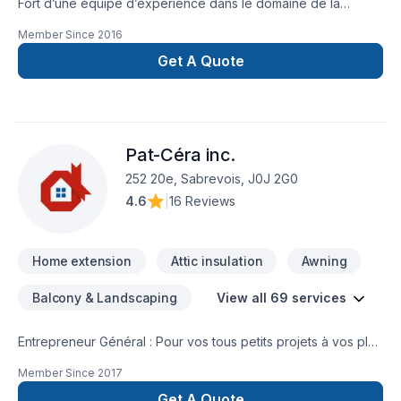
Fort d’une équipe d’expérience dans le domaine de la
Construction, nous sommes en mesure de répondre à vos
Member Since
2016
exigences. Notre équipe connaît l’importance de l’efficacité
en milieu de travail. C’est pourquoi nous savons aménager
Get A Quote
votre espace résidentiel ou commercial de manière efficace.
Nous ajusterons notre horaire de travail à la vôtre, afinqu’une
fois les heures d’opération arrivées, votre commerce soit
accessible et sécuritaire pour votre clientèle. Ne perdez
Pat-Céra inc.
aucune productivité pendant votre projet.Afin de garantir
l’entière satisfaction de sa clientèle, Construction Urbana inc.
252 20e, Sabrevois, J0J 2G0
développe des relations d’affaires efficaces, garantissant
4.6
|
16 Reviews
ainsi des réalisations de très haute qualité et complexité.
Nous nous engageons à satisfaire nos clients, afin de gagner
et garder la confiance de ceux-ci.
Home extension
Attic insulation
Awning
Balcony & Landscaping
View all 69 services
Entrepreneur Général : Pour vos tous petits projets à vos plus
gros projets nous nous serons en mesure de s’adaptez afin
Member Since
2017
de réalisez vos travaux tout en restant à votre
écoute. Service personnalisé !
Get A Quote