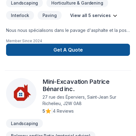
Landscaping
Horticulture & Gardening
Interlock
Paving
View all 5 services
Nous nous spécialisons dans le pavage d'asphalte et la pose
de pavés unis depuis 2016. Nous effectuons également des
Member Since
2024
travaux d'excavation et d'aménagement paysager. Nous
sommes fiers de servir nos clients et de les aider à réaliser
Get A Quote
leurs projets d'aménagement.
Mini-Excavation Patrice
Bénard inc.
27 rue des Éperviers, Saint-Jean Sur
Richelieu, J2W 0A8
5
|
4 Reviews
Landscaping
Balcony and/or Patio (material advice)