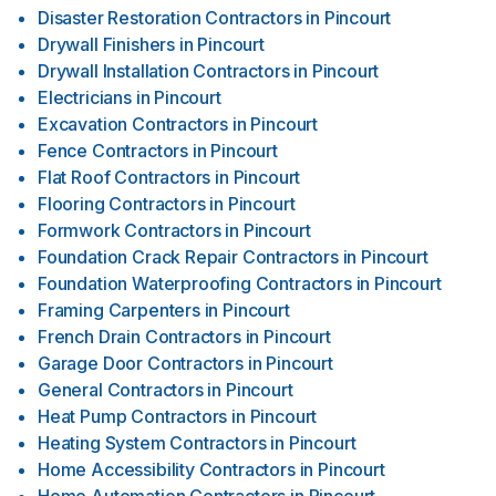
Disaster Restoration Contractors
in
Pincourt
Drywall Finishers
in
Pincourt
Drywall Installation Contractors
in
Pincourt
Electricians
in
Pincourt
Excavation Contractors
in
Pincourt
Fence Contractors
in
Pincourt
Flat Roof Contractors
in
Pincourt
Flooring Contractors
in
Pincourt
Formwork Contractors
in
Pincourt
Foundation Crack Repair Contractors
in
Pincourt
Foundation Waterproofing Contractors
in
Pincourt
Framing Carpenters
in
Pincourt
French Drain Contractors
in
Pincourt
Garage Door Contractors
in
Pincourt
General Contractors
in
Pincourt
Heat Pump Contractors
in
Pincourt
Heating System Contractors
in
Pincourt
Home Accessibility Contractors
in
Pincourt