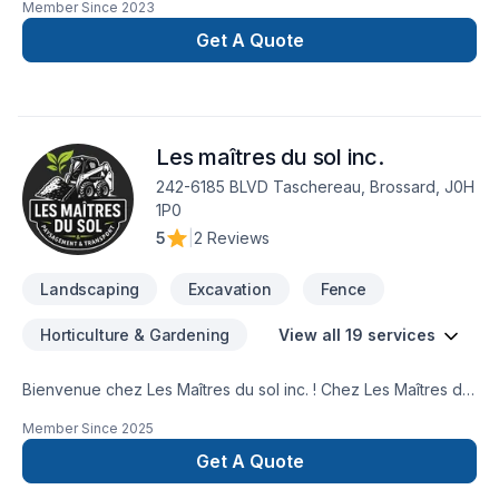
Member Since
2023
Get A Quote
Les maîtres du sol inc.
242-6185 BLVD Taschereau, Brossard, J0H
1P0
5
|
2 Reviews
Landscaping
Excavation
Fence
Horticulture & Gardening
View all 19 services
Bienvenue chez Les Maîtres du sol inc. ! Chez Les Maîtres du
sol inc., nous transformons vos espaces extérieurs en
Member Since
2025
véritables havres de paix. Que ce soit pour un jardin, une
terrasse, une cour ou un espace vert d’entreprise, nous
Get A Quote
mettons notre passion, notre créativité et notre expertise au