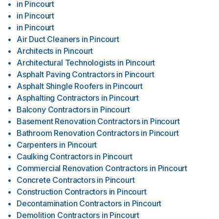
in
Pincourt
in
Pincourt
in
Pincourt
Air Duct Cleaners
in
Pincourt
Architects
in
Pincourt
Architectural Technologists
in
Pincourt
Asphalt Paving Contractors
in
Pincourt
Asphalt Shingle Roofers
in
Pincourt
Asphalting Contractors
in
Pincourt
Balcony Contractors
in
Pincourt
Basement Renovation Contractors
in
Pincourt
Bathroom Renovation Contractors
in
Pincourt
Carpenters
in
Pincourt
Caulking Contractors
in
Pincourt
Commercial Renovation Contractors
in
Pincourt
Concrete Contractors
in
Pincourt
Construction Contractors
in
Pincourt
Decontamination Contractors
in
Pincourt
Demolition Contractors
in
Pincourt