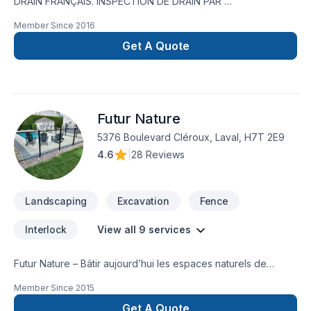
DRAIN FRANÇAIS. INSPECTION DE DRAIN PAR
CAMÉRA,RÉPARATION DE FISSURE,IMPERMÉABILISATION DE
Member Since
2016
FONDATION,MEMBRANE ÉLASTOMÈRE,MEMBRANE
DELTA,MARGELLE,CHEMINÉE DE NETTOYAGE,DRAIN
Get A Quote
SANITAIRE,LIGNE A EAU NOUVEAU SERVICE EN 2023 ;
INSTALLATION SEPTIQUE ;BIONEST ÉCOFLO ENVIRO-
SEPTIQUE NOUVEAU SERVICE EN 2024 ; NETTOYAGE DE
DRAIN FRANCAIS EXCAVATION POUR NOUVELLE
Futur Nature
CONSTRUCTION ,FOSSÉ,DÉMOLITION PISCINE CREUSER ET
MAISON,.TERRASSEMENT ,PAVÉ UNI,
5376 Boulevard Cléroux, Laval, H7T 2E9
4.6
|
28 Reviews
Landscaping
Excavation
Fence
Interlock
View all 9 services
Futur Nature – Bâtir aujourd’hui les espaces naturels de
demain.La compagnie Future Nature est un interlocuteur de
Member Since
2015
choix pour réaliser vos travaux d’aménagement
paysager.Futur Nature – Aménagement extérieur et projets
Get A Quote