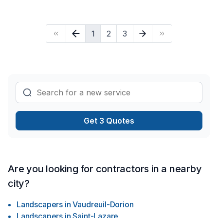
service de vos projets.Conception – Réalisation –
ExcavationSolutions sur mesurePour particuliers &
professionnelsBesoin d’une soumission ou d’un
1
2
3
accompagnement ? Contactez-nous dès maintenant.À très
bientôt dans votre jardin !— L’équipe Les Maîtres du sol inc.
Get 3 Quotes
Are you looking for contractors in a nearby
city?
Landscapers
in
Vaudreuil-Dorion
Landscapers
in
Saint-Lazare