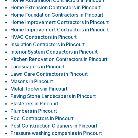
Home Automation Contractors
in
Pincourt
Home Extension Contractors
in
Pincourt
Home Foundation Contractors
in
Pincourt
Home Improvement Contractors
in
Pincourt
Home Improvement Contractors
in
Pincourt
HVAC Contractors
in
Pincourt
Insulation Contractors
in
Pincourt
Interior System Contractors
in
Pincourt
Kitchen Renovation Contractors
in
Pincourt
Landscapers
in
Pincourt
Lawn Care Contractors
in
Pincourt
Masons
in
Pincourt
Metal Roofers
in
Pincourt
Paving Stone Landscapers
in
Pincourt
Plasterers
in
Pincourt
Plumbers
in
Pincourt
Pool Contractors
in
Pincourt
Post Construction Cleaners
in
Pincourt
Pressure washing companies
in
Pincourt