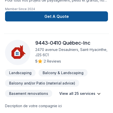
Pour tous vos projets de paysagement, petits et grands, nous
sommes là pour vous aider à les réaliser.
Member Since
2024
Get A Quote
9443-0410 Québec-Inc
2470 avenue Desaulniers, Saint-Hyacinthe,
J2S 6C1
5
|
2 Reviews
Landscaping
Balcony & Landscaping
Balcony and/or Patio (material advice)
Basement renovations
View all 25 services
Decription de votre compagnie ici