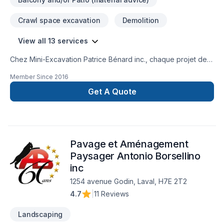
Crawl space excavation
Demolition
View all 13 services
Chez Mini-Excavation Patrice Bénard inc., chaque projet de
Démolition, Drain français, Excavation, Excavation intérieur,
Member Since
2016
Muret, Pavage, Pavé uni, Paysagement, Tourbe, Transport
est l'occasion de démontrer notre engagement envers la
Get A Quote
qualité et la satisfaction client à Eastern
Ontario,Estrie,Laval,Montérégie,Montréal. Notre équipe
expérimentée vous accompagne à chaque étape, avec des
conseils sur mesure et un service clé en main irréprochable.
Pavage et Aménagement
Transformons ensemble vos idées en réalité. Contactez-nous
dès maintenant.
Paysager Antonio Borsellino
inc
1254 avenue Godin, Laval, H7E 2T2
4.7
|
11 Reviews
Landscaping