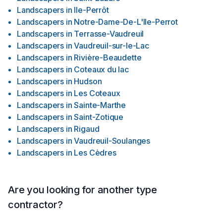
Landscapers
in
Ile-Perrôt
Landscapers
in
Notre-Dame-De-L'Ile-Perrot
Landscapers
in
Terrasse-Vaudreuil
Landscapers
in
Vaudreuil-sur-le-Lac
Landscapers
in
Rivière-Beaudette
Landscapers
in
Coteaux du lac
Landscapers
in
Hudson
Landscapers
in
Les Coteaux
Landscapers
in
Sainte-Marthe
Landscapers
in
Saint-Zotique
Landscapers
in
Rigaud
Landscapers
in
Vaudreuil-Soulanges
Landscapers
in
Les Cèdres
Are you looking for another type
contractor?