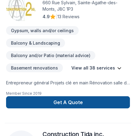
660 Rue Sylvain, Sainte-Agathe-des-
Monts, J8C 1P3
4.9
|
13 Reviews
Gypsum, walls and/or ceilings
Balcony & Landscaping
Balcony and/or Patio (material advice)
Basement renovations
View all 38 services
Entrepreneur général Projets clé en main Rénovation salle de
bain après sinistre Une équipe sur la Rive-Nors de Montréal
Member Since
2019
et une en Estrie pour mieux vous servir
Get A Quote
Construction Tida inc.