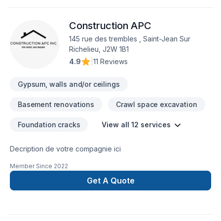
Garage, Gypse, Insonorisation, Isolation, Isolation entre-toît,
Isolation mur, Isolation sous-sol, Margelle, Meubles, Patio,
Construction APC
Peinture, Peinture extérieur, Plancher, Portes et fenêtres, Puit
de lumière, Rénovation générale, Revêtement extérieur, Salle
145 rue des trembles , Saint-Jean Sur
de bain, Solarium, Soudeur, Sous-sol, Tapis, Tirage de joint,
Richelieu, J2W 1B1
Toit plat, Toiture, Toiture en acier, prêt à concrétiser vos
4.9
|
11 Reviews
projets les plus ambitieux. Grâce à notre approche centrée
sur le client, nous proposons des soluti
Gypsum, walls and/or ceilings
Basement renovations
Crawl space excavation
Foundation cracks
View all 12 services
Decription de votre compagnie ici
Member Since
2022
Get A Quote