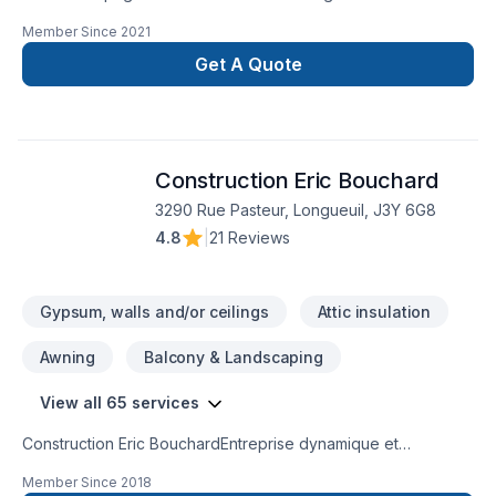
hyacinthe, Rénovation Montygo est spécialisé en rénovation
Member Since
2021
résidentiel et installation de plancher qui offre un travail de
qualité et garantie. Possibilité de projet clé en main ou à
Get A Quote
l'heure. Faite une demande d’information ou de soumission
gratuite. Au plaisir de vous connaitre et vos futurs projets.
Construction Eric Bouchard
3290 Rue Pasteur, Longueuil, J3Y 6G8
4.8
|
21 Reviews
Gypsum, walls and/or ceilings
Attic insulation
Awning
Balcony & Landscaping
View all 65 services
Construction Eric BouchardEntreprise dynamique et
professionnelle possédant ses cartes de compétences
Member Since
2018
(CCQ) et plus de 15 ans d’expérience. Entrepreneur Général