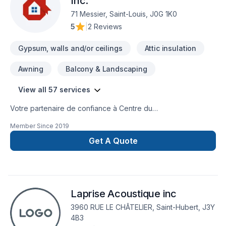
Inc.
71 Messier, Saint-Louis, J0G 1K0
5
|
2 Reviews
Gypsum, walls and/or ceilings
Attic insulation
Awning
Balcony & Landscaping
View all 57 services
Votre partenaire de confiance à Centre du
Québec,Montérégie,Montréal : Rénovations Daniel Hébert
Member Since
2019
Inc., spécialiste de Adaptation dom., Agrandissement, Après-
sinistre, Balcon, Balcon de bois, Calfeutrage, Carrelage,
Get A Quote
Charpentier, Commercial, Cuisine, Démolition, Drain français,
Fissures, Fondations, Garage, Gouttières, Gypse,
Insonorisation, Isolation, Isolation entre-toît, Isolation mur,
Isolation sous-sol, Patio, Plancher, Portes et fenêtres,
Laprise Acoustique inc
Rénovation générale, Revêtement extérieur, Salle de bain,
Soudeur, Sous-sol, Toiture, Toiture en acier, prêt à
3960 RUE LE CHÂTELIER, Saint-Hubert, J3Y
concrétiser vos projets les plus ambitieux. Grâce à notre
4B3
approche centrée sur le client, nous proposons des solutions