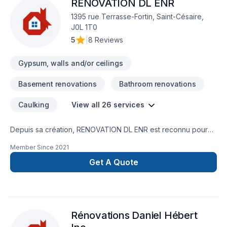
RENOVATION DL ENR
1395 rue Terrasse-Fortin, Saint-Césaire,
J0L 1T0
5
|
8 Reviews
Gypsum, walls and/or ceilings
Basement renovations
Bathroom renovations
Caulking
View all 26 services
Depuis sa création, RENOVATION DL ENR est reconnu pour
son expertise en Balcon de bois, Carrelage, Charpentier,
Member Since
2021
Cuisine, Démolition, Gouttières, Gypse, Insonorisation,
Isolation sous-sol,Isolation mur, Patio, Peinture, Peinture
Get A Quote
extérieur, Plancher, Revêtement extérieur, Salle de bain,
Sous-sol, Tirage de joint, Toiture. Nous desservons
Estrie,Montérégie avec passion et professionnalisme. Notre
mission : concrétiser vos projets tout en respectant vos
Rénovations Daniel Hébert
exigences, vos délais et votre vision. Confiez votre projet à
une équipe qui a à cœur votre satisfaction.