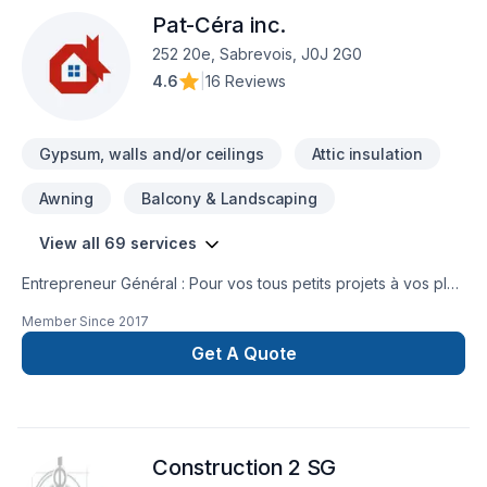
Pat-Céra inc.
252 20e, Sabrevois, J0J 2G0
4.6
|
16 Reviews
Gypsum, walls and/or ceilings
Attic insulation
Awning
Balcony & Landscaping
View all 69 services
Entrepreneur Général : Pour vos tous petits projets à vos plus
gros projets nous nous serons en mesure de s’adaptez afin
Member Since
2017
de réalisez vos travaux tout en restant à votre
écoute. Service personnalisé !
Get A Quote
Construction 2 SG