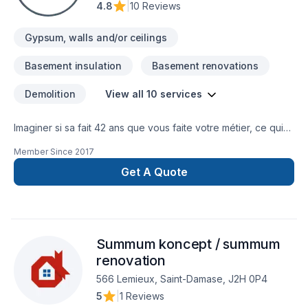
4.8
|
10 Reviews
adaptées à vos besoins spécifiques et à votre budget. Nous
sommes impatients de collaborer avec vous pour concrétiser
Gypsum, walls and/or ceilings
votre
Basement insulation
Basement renovations
Demolition
View all 10 services
Imaginer si sa fait 42 ans que vous faite votre métier, ce qui
est important chez Laprise Acoustique Inc. c'est la satisfaction
Member Since
2017
de notre clientèle.Résidentiel et Commercial . J'ai augmenter
seulement les matériaux depuis la covid comparativement au
Get A Quote
autre entreprise.J'ai des prix très bas comparer avec mes
compétiteur , les travaux attende pas longtemps j'en prend
moins et je les fait bien et rapidement avec moi pas de
surprise ,pas d'extra et le respect est très important.Tirage
Summum koncept / summum
de joint... Pose de gypse... Plafond-
Suspendu... Insonorisation... Division métal...
renovation
566 Lemieux, Saint-Damase, J2H 0P4
5
|
1 Reviews