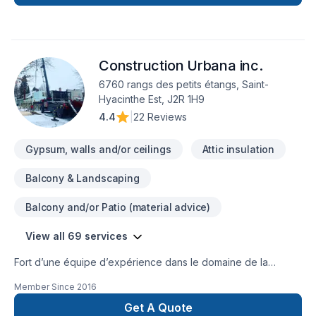
nos réalisations au www.leblond.pro .Au plaisir de vous
servir.André Leblond
Construction Urbana inc.
6760 rangs des petits étangs, Saint-
Hyacinthe Est, J2R 1H9
4.4
|
22 Reviews
Gypsum, walls and/or ceilings
Attic insulation
Balcony & Landscaping
Balcony and/or Patio (material advice)
View all 69 services
Fort d’une équipe d’expérience dans le domaine de la
Construction, nous sommes en mesure de répondre à vos
Member Since
2016
exigences. Notre équipe connaît l’importance de l’efficacité
en milieu de travail. C’est pourquoi nous savons aménager
Get A Quote