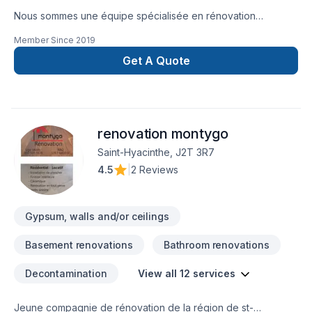
Nous sommes une équipe spécialisée en rénovation
résidentielle et commerciale, offrant un service clé en main
Member Since
2019
pour la réalisation de salles de bain, cuisine, sous-sol,
agrandissement, installation de planchers et autres projets sur
Get A Quote
mesure.
renovation montygo
Saint-Hyacinthe, J2T 3R7
4.5
|
2 Reviews
Gypsum, walls and/or ceilings
Basement renovations
Bathroom renovations
Decontamination
View all 12 services
Jeune compagnie de rénovation de la région de st-