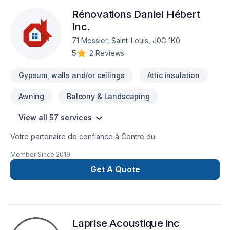
mission : concrétiser vos projets tout en respectant vos
Rénovations Daniel Hébert
exigences, vos délais et votre vision. Confiez votre projet à
une équipe qui a à cœur votre satisfaction.
Inc.
71 Messier, Saint-Louis, J0G 1K0
5
|
2 Reviews
Gypsum, walls and/or ceilings
Attic insulation
Awning
Balcony & Landscaping
View all 57 services
Votre partenaire de confiance à Centre du
Québec,Montérégie,Montréal : Rénovations Daniel Hébert
Member Since
2019
Inc., spécialiste de Adaptation dom., Agrandissement, Après-
sinistre, Balcon, Balcon de bois, Calfeutrage, Carrelage,
Get A Quote
Charpentier, Commercial, Cuisine, Démolition, Drain français,
Fissures, Fondations, Garage, Gouttières, Gypse,
Insonorisation, Isolation, Isolation entre-toît, Isolation mur,
Isolation sous-sol, Patio, Plancher, Portes et fenêtres,
Laprise Acoustique inc
Rénovation générale, Revêtement extérieur, Salle de bain,