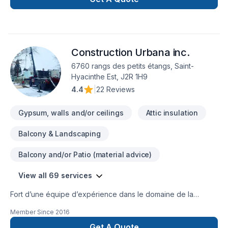
nos réalisations au www.leblond.pro .Au plaisir de vous
servir.André Leblond
Construction Urbana inc.
6760 rangs des petits étangs, Saint-
Hyacinthe Est, J2R 1H9
4.4
|
22 Reviews
Gypsum, walls and/or ceilings
Attic insulation
Balcony & Landscaping
Balcony and/or Patio (material advice)
View all 69 services
Fort d’une équipe d’expérience dans le domaine de la
Construction, nous sommes en mesure de répondre à vos
Member Since
2016
exigences. Notre équipe connaît l’importance de l’efficacité
en milieu de travail. C’est pourquoi nous savons aménager
Get A Quote