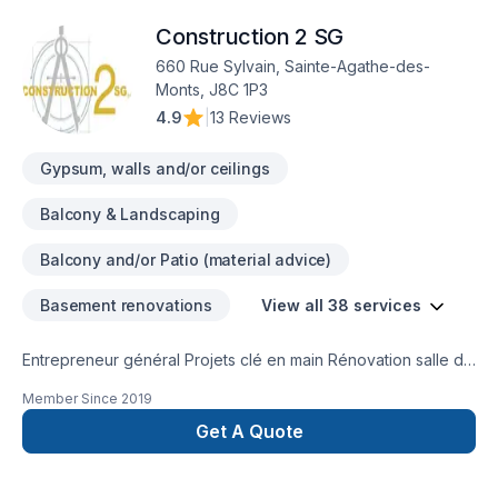
Construction 2 SG
660 Rue Sylvain, Sainte-Agathe-des-
Monts, J8C 1P3
4.9
|
13 Reviews
Gypsum, walls and/or ceilings
Balcony & Landscaping
Balcony and/or Patio (material advice)
Basement renovations
View all 38 services
Entrepreneur général Projets clé en main Rénovation salle de
bain après sinistre Une équipe sur la Rive-Nors de Montréal
Member Since
2019
et une en Estrie pour mieux vous servir
Get A Quote