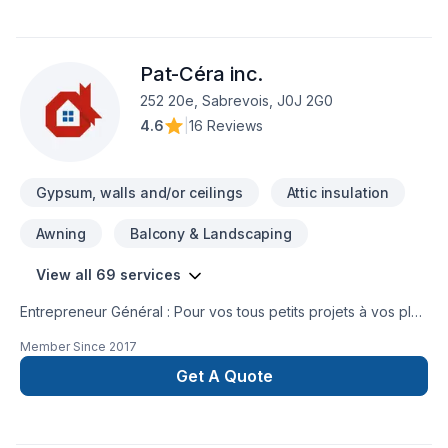
Pat-Céra inc.
252 20e, Sabrevois, J0J 2G0
4.6
|
16 Reviews
Gypsum, walls and/or ceilings
Attic insulation
Awning
Balcony & Landscaping
View all 69 services
Entrepreneur Général : Pour vos tous petits projets à vos plus
gros projets nous nous serons en mesure de s’adaptez afin
Member Since
2017
de réalisez vos travaux tout en restant à votre
écoute. Service personnalisé !
Get A Quote