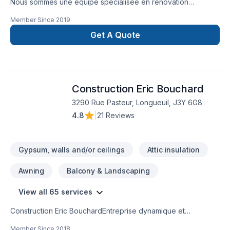
Nous sommes une équipe spécialisée en rénovation
résidentielle et commerciale, offrant un service clé en main
Member Since
2019
pour la réalisation de salles de bain, cuisine, sous-sol,
agrandissement, installation de planchers et autres projets sur
Get A Quote
mesure.
Construction Eric Bouchard
3290 Rue Pasteur, Longueuil, J3Y 6G8
4.8
|
21 Reviews
Gypsum, walls and/or ceilings
Attic insulation
Awning
Balcony & Landscaping
View all 65 services
Construction Eric BouchardEntreprise dynamique et
professionnelle possédant ses cartes de compétences
Member Since
2018