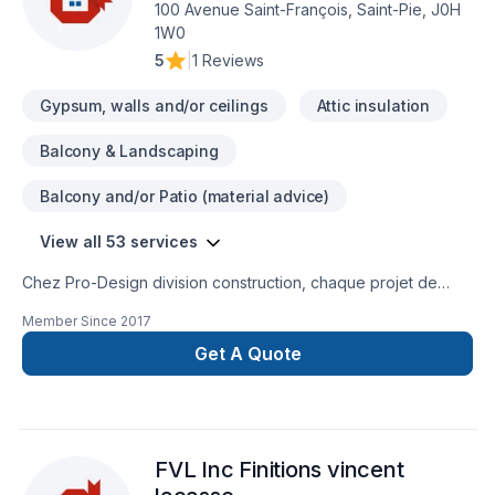
100 Avenue Saint-François, Saint-Pie, J0H
1W0
5
|
1 Reviews
Gypsum, walls and/or ceilings
Attic insulation
Balcony & Landscaping
Balcony and/or Patio (material advice)
View all 53 services
Chez Pro-Design division construction, chaque projet de
Armoires, Balcon, Balcon de bois, Calfeutrage, Carrelage,
Member Since
2017
Clôture, Cuisine, Démolition, Escalier et rampe, Gouttières,
Gypse, Insonorisation, Isolation, Isolation entre-toît, Isolation
Get A Quote
mur, Isolation sous-sol, Margelle, Meubles, Patio, Peinture,
Plancher, Porte de garage, Portes et fenêtres, Puit de
lumière, Revêtement extérieur, Salle de bain, Solarium,
Soudeur, Sous-sol, Tapis, Teinture de plancher, Tirage de
FVL Inc Finitions vincent
joint, Toiture est l'occasion de démontrer notre engagement
envers la qualité et la satisfaction client à Centre du