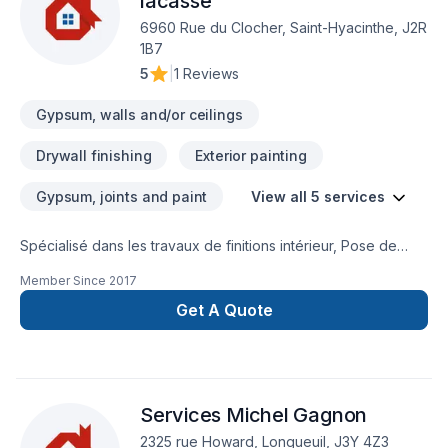
lacasse
Québec,Montérégie. Notre mission : concrétiser vos projets
6960 Rue du Clocher, Saint-Hyacinthe, J2R
tout en respectant vos exigences, vos délais et votre vision.
1B7
Transformons ensemble vos idées en réalité. Contactez-nous
5
|
1 Reviews
dès maintenant.
Gypsum, walls and/or ceilings
Drywall finishing
Exterior painting
Gypsum, joints and paint
View all 5 services
Spécialisé dans les travaux de finitions intérieur, Pose de
Gypses, Tirage de Joints et Peinture
Member Since
2017
Get A Quote
Services Michel Gagnon
2325 rue Howard, Longueuil, J3Y 4Z3