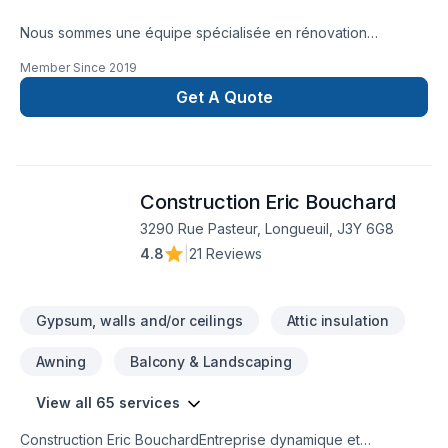
Nous sommes une équipe spécialisée en rénovation
résidentielle et commerciale, offrant un service clé en main
Member Since
2019
pour la réalisation de salles de bain, cuisine, sous-sol,
agrandissement, installation de planchers et autres projets sur
Get A Quote
mesure.
Construction Eric Bouchard
3290 Rue Pasteur, Longueuil, J3Y 6G8
4.8
|
21 Reviews
Gypsum, walls and/or ceilings
Attic insulation
Awning
Balcony & Landscaping
View all 65 services
Construction Eric BouchardEntreprise dynamique et