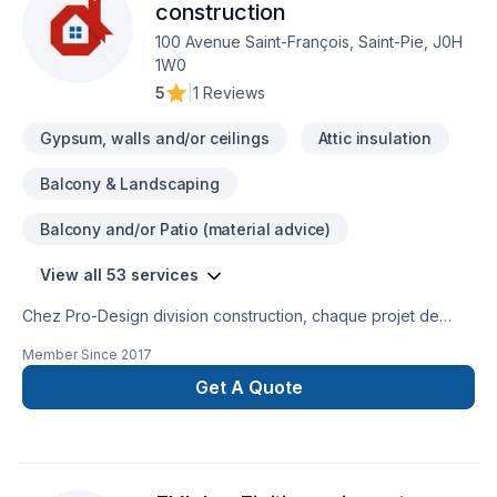
construction
100 Avenue Saint-François, Saint-Pie, J0H
1W0
5
|
1 Reviews
Gypsum, walls and/or ceilings
Attic insulation
Balcony & Landscaping
Balcony and/or Patio (material advice)
View all 53 services
Chez Pro-Design division construction, chaque projet de
Armoires, Balcon, Balcon de bois, Calfeutrage, Carrelage,
Member Since
2017
Clôture, Cuisine, Démolition, Escalier et rampe, Gouttières,
Gypse, Insonorisation, Isolation, Isolation entre-toît, Isolation
Get A Quote
mur, Isolation sous-sol, Margelle, Meubles, Patio, Peinture,
Plancher, Porte de garage, Portes et fenêtres, Puit de
lumière, Revêtement extérieur, Salle de bain, Solarium,
Soudeur, Sous-sol, Tapis, Teinture de plancher, Tirage de