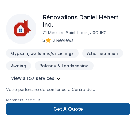
Estrie,Montérégie avec passion et professionnalisme. Notre
mission : concrétiser vos projets tout en respectant vos
Rénovations Daniel Hébert
exigences, vos délais et votre vision. Confiez votre projet à
une équipe qui a à cœur votre satisfaction.
Inc.
71 Messier, Saint-Louis, J0G 1K0
5
|
2 Reviews
Gypsum, walls and/or ceilings
Attic insulation
Awning
Balcony & Landscaping
View all 57 services
Votre partenaire de confiance à Centre du
Québec,Montérégie,Montréal : Rénovations Daniel Hébert
Member Since
2019
Inc., spécialiste de Adaptation dom., Agrandissement, Après-
sinistre, Balcon, Balcon de bois, Calfeutrage, Carrelage,
Get A Quote
Charpentier, Commercial, Cuisine, Démolition, Drain français,
Fissures, Fondations, Garage, Gouttières, Gypse,
Insonorisation, Isolation, Isolation entre-toît, Isolation mur,
Isolation sous-sol, Patio, Plancher, Portes et fenêtres,