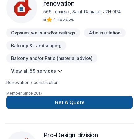
Suspendu... Insonorisation... Division métal...
renovation
566 Lemieux, Saint-Damase, J2H 0P4
5
|
1 Reviews
Gypsum, walls and/or ceilings
Attic insulation
Balcony & Landscaping
Balcony and/or Patio (material advice)
View all 59 services
Renovation / construction
Member Since
2017
Get A Quote
Pro-Design division