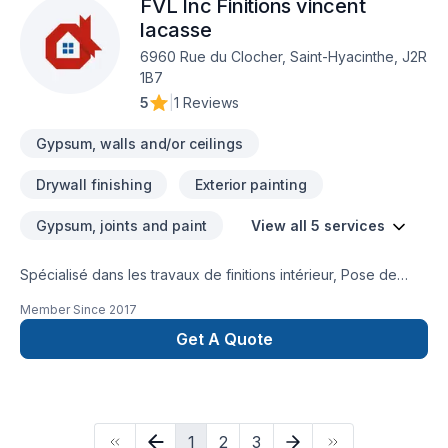
FVL Inc Finitions vincent
joint, Toiture est l'occasion de démontrer notre engagement
envers la qualité et la satisfaction client à Centre du
lacasse
Québec,Montérégie. Notre mission : concrétiser vos projets
6960 Rue du Clocher, Saint-Hyacinthe, J2R
tout en respectant vos exigences, vos délais et votre vision.
1B7
Transformons ensemble vos idées en réalité. Contactez-nous
5
|
1 Reviews
dès maintenant.
Gypsum, walls and/or ceilings
Drywall finishing
Exterior painting
Gypsum, joints and paint
View all 5 services
Spécialisé dans les travaux de finitions intérieur, Pose de
Gypses, Tirage de Joints et Peinture
Member Since
2017
Get A Quote
1
2
3