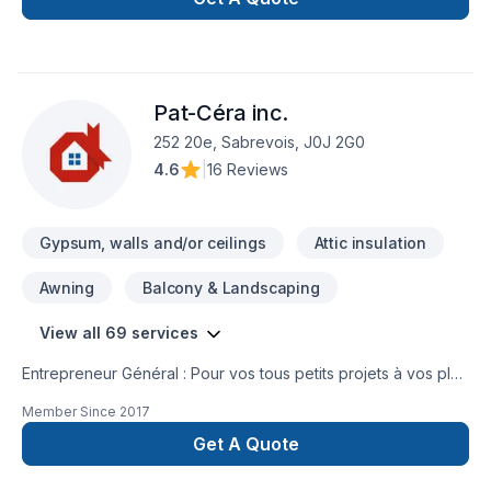
Pat-Céra inc.
252 20e, Sabrevois, J0J 2G0
4.6
|
16 Reviews
Gypsum, walls and/or ceilings
Attic insulation
Awning
Balcony & Landscaping
View all 69 services
Entrepreneur Général : Pour vos tous petits projets à vos plus
gros projets nous nous serons en mesure de s’adaptez afin
Member Since
2017
de réalisez vos travaux tout en restant à votre
écoute. Service personnalisé !
Get A Quote