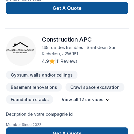
Get A Quote
Construction APC
145 rue des trembles , Saint-Jean Sur
Richelieu, J2W 1B1
4.9
|
11 Reviews
Gypsum, walls and/or ceilings
Basement renovations
Crawl space excavation
Foundation cracks
View all 12 services
Decription de votre compagnie ici
Member Since
2022
Get A Quote