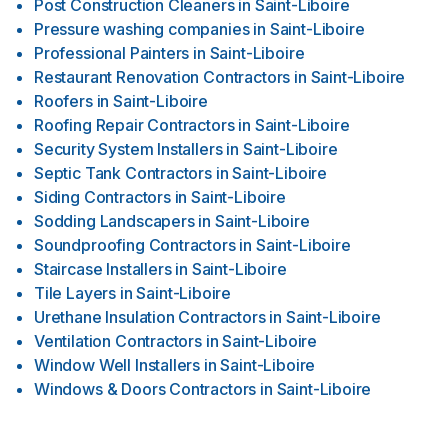
Post Construction Cleaners
in
Saint-Liboire
Pressure washing companies
in
Saint-Liboire
Professional Painters
in
Saint-Liboire
Restaurant Renovation Contractors
in
Saint-Liboire
Roofers
in
Saint-Liboire
Roofing Repair Contractors
in
Saint-Liboire
Security System Installers
in
Saint-Liboire
Septic Tank Contractors
in
Saint-Liboire
Siding Contractors
in
Saint-Liboire
Sodding Landscapers
in
Saint-Liboire
Soundproofing Contractors
in
Saint-Liboire
Staircase Installers
in
Saint-Liboire
Tile Layers
in
Saint-Liboire
Urethane Insulation Contractors
in
Saint-Liboire
Ventilation Contractors
in
Saint-Liboire
Window Well Installers
in
Saint-Liboire
Windows & Doors Contractors
in
Saint-Liboire