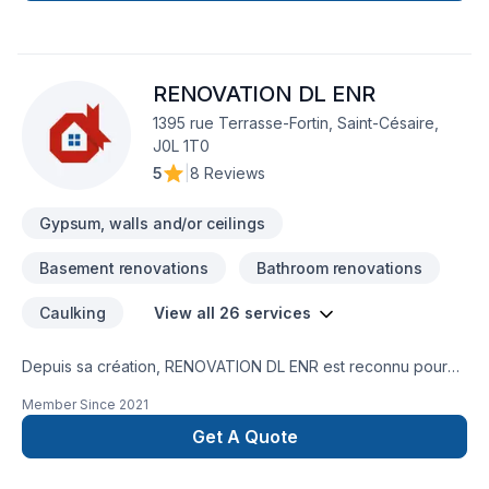
RENOVATION DL ENR
1395 rue Terrasse-Fortin, Saint-Césaire,
J0L 1T0
5
|
8 Reviews
Gypsum, walls and/or ceilings
Basement renovations
Bathroom renovations
Caulking
View all 26 services
Depuis sa création, RENOVATION DL ENR est reconnu pour
son expertise en Balcon de bois, Carrelage, Charpentier,
Member Since
2021
Cuisine, Démolition, Gouttières, Gypse, Insonorisation,
Isolation sous-sol,Isolation mur, Patio, Peinture, Peinture
Get A Quote
extérieur, Plancher, Revêtement extérieur, Salle de bain,
Sous-sol, Tirage de joint, Toiture. Nous desservons