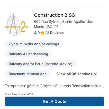
Construction 2 SG
660 Rue Sylvain, Sainte-Agathe-des-
Monts, J8C 1P3
4.9
|
13 Reviews
Gypsum, walls and/or ceilings
Balcony & Landscaping
Balcony and/or Patio (material advice)
Basement renovations
View all 38 services
Entrepreneur général Projets clé en main Rénovation salle de
bain après sinistre Une équipe sur la Rive-Nors de Montréal
Member Since
2019
et une en Estrie pour mieux vous servir
Get A Quote