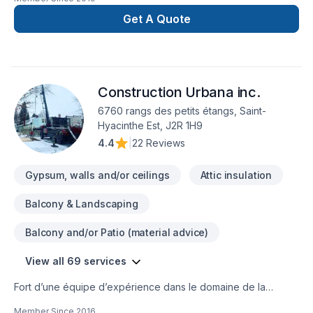
plus de 30 ans. Forts de cette expérience nous pouvons
vous aider à mener à bien vos projets.Voyez certaines de
Get A Quote
nos réalisations au www.leblond.pro .Au plaisir de vous
servir.André Leblond
Construction Urbana inc.
6760 rangs des petits étangs, Saint-
Hyacinthe Est, J2R 1H9
4.4
|
22 Reviews
Gypsum, walls and/or ceilings
Attic insulation
Balcony & Landscaping
Balcony and/or Patio (material advice)
View all 69 services
Fort d’une équipe d’expérience dans le domaine de la
Construction, nous sommes en mesure de répondre à vos
Member Since
2016