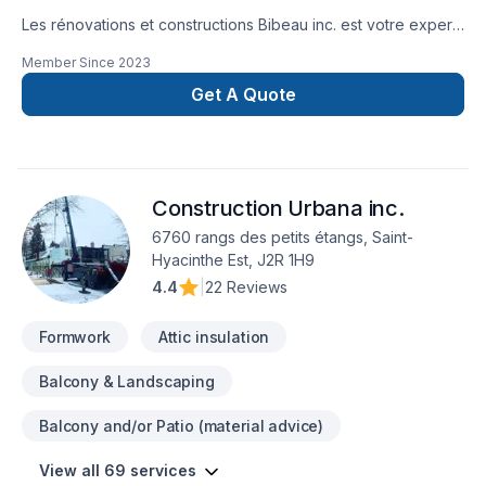
Les rénovations et constructions Bibeau inc. est votre expert
local en Béton, Coffrage, Crépis, Epoxy, Cuisine, Démolition,
Member Since
2023
Drain français, Entretien commercial, Entretien ménager,
Excavation, Fissures, Fondations, Maçonnerie, Margelle,
Get A Quote
Plancher, Salle de bain, Sous-sol dans les secteurs de Centre
du
Québec,Lanaudière,Laurentides,Laval,Mauricie,Montérégie,Mont
combinant expérience, innovation et rigueur. Nous
Construction Urbana inc.
privilégions la transparence, l'écoute et l'efficacité pour bâtir
des relations de confiance avec nos clients. Transformons
6760 rangs des petits étangs, Saint-
ensemble vos idées en réalité. Contactez-nous dès
Hyacinthe Est, J2R 1H9
maintenant.
4.4
|
22 Reviews
Formwork
Attic insulation
Balcony & Landscaping
Balcony and/or Patio (material advice)
View all 69 services