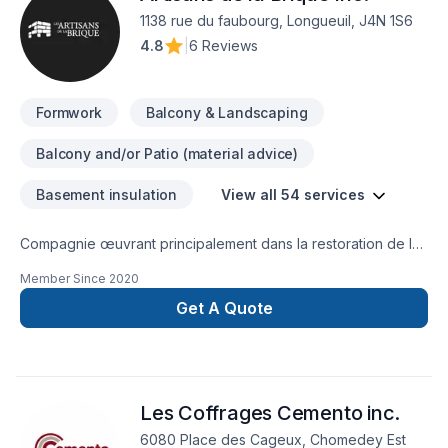
exigences, vos délais et votre vision. Nous sommes
1138 rue du faubourg, Longueuil, J4N 1S6
impatients de collaborer avec vous pour concrétiser votre
4.8
|
6 Reviews
projet.
Formwork
Balcony & Landscaping
Balcony and/or Patio (material advice)
Basement insulation
View all 54 services
Compagnie œuvrant principalement dans la restoration de la
maçonnerie et de la toiture.
Member Since
2020
Get A Quote
Les Coffrages Cemento inc.
6080 Place des Cageux, Chomedey Est