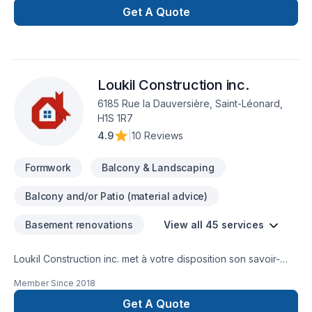
excavation , coffrage , feraille , mise en place , finition de
Get A Quote
béton et décoffrage de A a Z
Loukil Construction inc.
6185 Rue la Dauversière, Saint-Léonard,
H1S 1R7
4.9
|
10 Reviews
Formwork
Balcony & Landscaping
Balcony and/or Patio (material advice)
Basement renovations
View all 45 services
Loukil Construction inc. met à votre disposition son savoir-
faire en Agrandissement, Après-sinistre, Béton, Charpentier,
Member Since
2018
Coffrage, Commercial, Démolition, Drain français, Excavation,
Excavation intérieur, Fissures, Fondation, Fondations,
Get A Quote