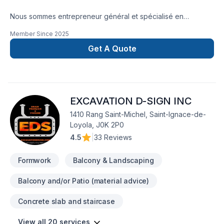
Nous sommes entrepreneur général et spécialisé en
construction et excavation. Nous possédons plus de 5 ans
Member Since
2025
d’expérience dans la réparation de fissures de fondation,
l’imperméabilisation, l’abaissement de sous-sol, l’installation
Get A Quote
de drains français et les travaux d’excavation de bâtiment.
Nous effectuons des raccordements et des branchements
d'égoût ainsi que des d'entrées d'eau.Notre persévérance,
notre expertise et notre service personnalisé sont au cœur
EXCAVATION D-SIGN INC
de notre engagement afin de mieux vous accompagner et
répondre à vos besoins.
1410 Rang Saint-Michel, Saint-Ignace-de-
Loyola, J0K 2P0
4.5
|
33 Reviews
Formwork
Balcony & Landscaping
Balcony and/or Patio (material advice)
Concrete slab and staircase
View all 20 services