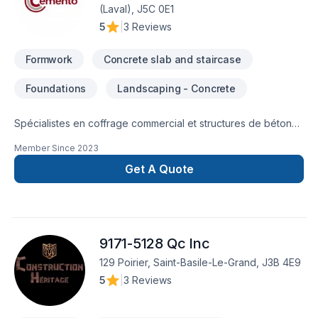
(Laval), J5C 0E1
5
|
3 Reviews
Formwork
Concrete slab and staircase
Foundations
Landscaping - Concrete
Spécialistes en coffrage commercial et structures de béton
dans le Grand Montréal.Nous réalisons des travaux de
Member Since
2023
coffrage avec une approche rapide, flexible et
professionnelle adaptée aux besoins des entrepreneurs
Get A Quote
généraux et des projets commerciaux.Nos services incluent
:• Fondations commerciales• Murs de béton• Dalles
structurales• Sonotubes et semelles• Ancrages et éléments
encastrés• Coffrage traditionnel en bois• Travaux urgents et
9171-5128 Qc Inc
extras chantier
129 Poirier, Saint-Basile-Le-Grand, J3B 4E9
5
|
3 Reviews