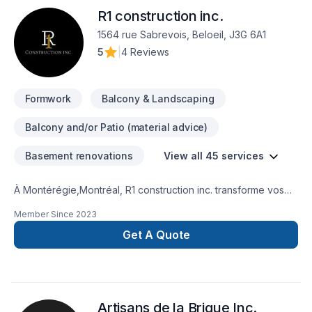
et un service clé en main irréprochable. Parlons de votre
R1 construction inc.
projet aujourd'hui et voyons comment nous pouvons vous
aider.
1564 rue Sabrevois, Beloeil, J3G 6A1
5
|
4 Reviews
Formwork
Balcony & Landscaping
Balcony and/or Patio (material advice)
Basement renovations
View all 45 services
À Montérégie,Montréal, R1 construction inc. transforme vos
idées en réalisations durables grâce à une approche unique
Member Since
2023
dans le domaine de Adaptation dom., Agrandissement,
Après-sinistre, Balcon, Balcon de bois, Charpentier, Coffrage,
Get A Quote
Commercial, Cuisine, Démolition, Excavation intérieur,
Fondation, Garage, Gypse, Isolation mur, Patio, Plancher,
Portes et fenêtres, Rénovation générale, Revêtement
extérieur, Salle de bain, Sous-sol, Tirage de joint. Notre
Artisans de la Brique Inc.
mission : concrétiser vos projets tout en respectant vos