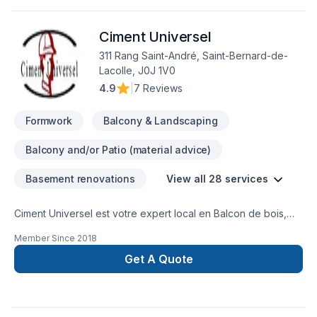
Ciment Universel
311 Rang Saint-André, Saint-Bernard-de-
Lacolle, J0J 1V0
4.9
|
7 Reviews
Formwork
Balcony & Landscaping
Balcony and/or Patio (material advice)
Basement renovations
View all 28 services
Ciment Universel est votre expert local en Balcon de bois,
Béton, Carrelage, Coffrage, Crépis, Cuisine, Drain français,
Member Since
2018
Fissures, Fondations, Gypse, Maçonnerie, Margelle,
Paysagement, Salle de bain, Sous-sol, Tirage de joint dans
Get A Quote
les secteurs de Montérégie, combinant expérience,
innovation et rigueur. Notre équipe expérimentée vous
accompagne à chaque étape, avec des conseils sur mesure