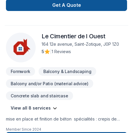
écoute. Service personnalisé !
Get A Quote
Le Cimentier de l Ouest
164 12e avenue, Saint-Zotique, J0P 1Z0
5
|
1 Reviews
Formwork
Balcony & Landscaping
Balcony and/or Patio (material advice)
Concrete slab and staircase
View all 8 services
mise en place et finition de béton spécialités : crepis de
solage , redressement au ciment autonivelant et dalles
Member Since
2024
monolitique (dalle de garage , spa , cabanon , trottoir)