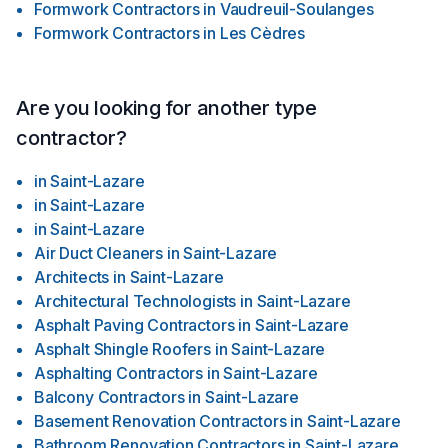
Formwork Contractors
in
Vaudreuil-Soulanges
Formwork Contractors
in
Les Cèdres
Are you looking for another type
contractor?
in
Saint-Lazare
in
Saint-Lazare
in
Saint-Lazare
Air Duct Cleaners
in
Saint-Lazare
Architects
in
Saint-Lazare
Architectural Technologists
in
Saint-Lazare
Asphalt Paving Contractors
in
Saint-Lazare
Asphalt Shingle Roofers
in
Saint-Lazare
Asphalting Contractors
in
Saint-Lazare
Balcony Contractors
in
Saint-Lazare
Basement Renovation Contractors
in
Saint-Lazare
Bathroom Renovation Contractors
in
Saint-Lazare