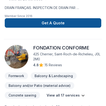
DRAIN FRANÇAIS. INSPECTION DE DRAIN PAR
CAMÉRA,RÉPARATION DE FISSURE,IMPERMÉABILISATION DE
Member Since
2016
FONDATION,MEMBRANE ÉLASTOMÈRE,MEMBRANE
DELTA,MARGELLE,CHEMINÉE DE NETTOYAGE,DRAIN
Get A Quote
SANITAIRE,LIGNE A EAU NOUVEAU SERVICE EN 2023 ;
INSTALLATION SEPTIQUE ;BIONEST ÉCOFLO ENVIRO-
SEPTIQUE NOUVEAU SERVICE EN 2024 ; NETTOYAGE DE
DRAIN FRANCAIS EXCAVATION POUR NOUVELLE
FONDATION CONFORME
CONSTRUCTION ,FOSSÉ,DÉMOLITION PISCINE CREUSER ET
MAISON,.TERRASSEMENT ,PAVÉ UNI,
425 Cherrier, Saint-Roch-de-Richelieu, J0L
2M0
4.8
|
15 Reviews
Formwork
Balcony & Landscaping
Balcony and/or Patio (material advice)
Concrete sawing
View all 17 services