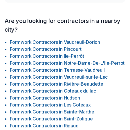
Are you looking for contractors in a nearby
city?
Formwork Contractors
in
Vaudreuil-Dorion
Formwork Contractors
in
Pincourt
Formwork Contractors
in
Ile-Perrôt
Formwork Contractors
in
Notre-Dame-De-L'Ile-Perrot
Formwork Contractors
in
Terrasse-Vaudreuil
Formwork Contractors
in
Vaudreuil-sur-le-Lac
Formwork Contractors
in
Rivière-Beaudette
Formwork Contractors
in
Coteaux du lac
Formwork Contractors
in
Hudson
Formwork Contractors
in
Les Coteaux
Formwork Contractors
in
Sainte-Marthe
Formwork Contractors
in
Saint-Zotique
Formwork Contractors
in
Rigaud