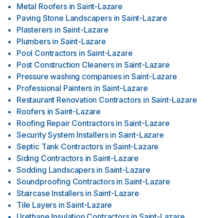
Metal Roofers
in
Saint-Lazare
Paving Stone Landscapers
in
Saint-Lazare
Plasterers
in
Saint-Lazare
Plumbers
in
Saint-Lazare
Pool Contractors
in
Saint-Lazare
Post Construction Cleaners
in
Saint-Lazare
Pressure washing companies
in
Saint-Lazare
Professional Painters
in
Saint-Lazare
Restaurant Renovation Contractors
in
Saint-Lazare
Roofers
in
Saint-Lazare
Roofing Repair Contractors
in
Saint-Lazare
Security System Installers
in
Saint-Lazare
Septic Tank Contractors
in
Saint-Lazare
Siding Contractors
in
Saint-Lazare
Sodding Landscapers
in
Saint-Lazare
Soundproofing Contractors
in
Saint-Lazare
Staircase Installers
in
Saint-Lazare
Tile Layers
in
Saint-Lazare
Urethane Insulation Contractors
in
Saint-Lazare