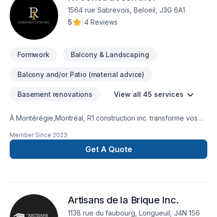
aider.
1564 rue Sabrevois, Beloeil, J3G 6A1
5
|
4 Reviews
Formwork
Balcony & Landscaping
Balcony and/or Patio (material advice)
Basement renovations
View all 45 services
À Montérégie,Montréal, R1 construction inc. transforme vos
idées en réalisations durables grâce à une approche unique
Member Since
2023
dans le domaine de Adaptation dom., Agrandissement,
Après-sinistre, Balcon, Balcon de bois, Charpentier, Coffrage,
Get A Quote
Commercial, Cuisine, Démolition, Excavation intérieur,
Fondation, Garage, Gypse, Isolation mur, Patio, Plancher,
Portes et fenêtres, Rénovation générale, Revêtement
extérieur, Salle de bain, Sous-sol, Tirage de joint. Notre
Artisans de la Brique Inc.
mission : concrétiser vos projets tout en respectant vos
exigences, vos délais et votre vision. Nous sommes
1138 rue du faubourg, Longueuil, J4N 1S6