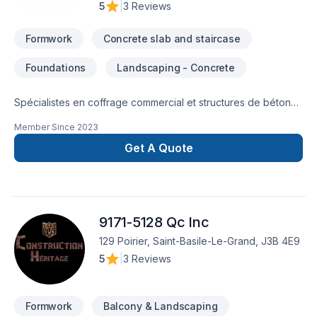
5
|
3 Reviews
Formwork
Concrete slab and staircase
Foundations
Landscaping - Concrete
Spécialistes en coffrage commercial et structures de béton
dans le Grand Montréal.Nous réalisons des travaux de
Member Since
2023
coffrage avec une approche rapide, flexible et
professionnelle adaptée aux besoins des entrepreneurs
Get A Quote
généraux et des projets commerciaux.Nos services incluent
:• Fondations commerciales• Murs de béton• Dalles
structurales• Sonotubes et semelles• Ancrages et éléments
encastrés• Coffrage traditionnel en bois• Travaux urgents et
9171-5128 Qc Inc
extras chantier
129 Poirier, Saint-Basile-Le-Grand, J3B 4E9
5
|
3 Reviews
Formwork
Balcony & Landscaping