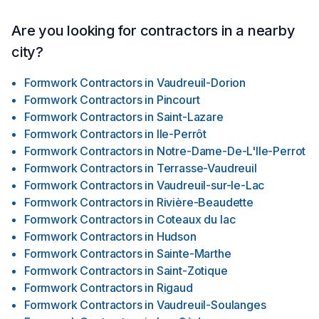
Are you looking for contractors in a nearby
city?
Formwork Contractors
in
Vaudreuil-Dorion
Formwork Contractors
in
Pincourt
Formwork Contractors
in
Saint-Lazare
Formwork Contractors
in
Ile-Perrôt
Formwork Contractors
in
Notre-Dame-De-L'Ile-Perrot
Formwork Contractors
in
Terrasse-Vaudreuil
Formwork Contractors
in
Vaudreuil-sur-le-Lac
Formwork Contractors
in
Rivière-Beaudette
Formwork Contractors
in
Coteaux du lac
Formwork Contractors
in
Hudson
Formwork Contractors
in
Sainte-Marthe
Formwork Contractors
in
Saint-Zotique
Formwork Contractors
in
Rigaud
Formwork Contractors
in
Vaudreuil-Soulanges