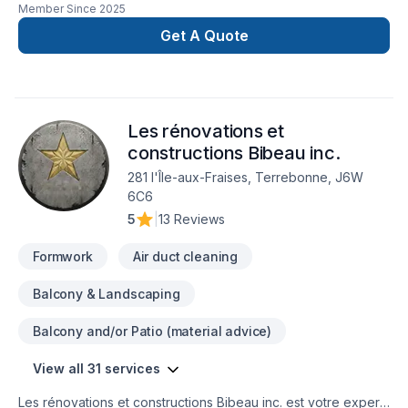
Member Since
2025
d’expérience dans la réparation de fissures de fondation,
l’imperméabilisation, l’abaissement de sous-sol, l’installation
Get A Quote
de drains français et les travaux d’excavation de bâtiment.
Nous effectuons des raccordements et des branchements
d'égoût ainsi que des d'entrées d'eau.Notre persévérance,
notre expertise et notre service personnalisé sont au cœur
Les rénovations et
de notre engagement afin de mieux vous accompagner et
répondre à vos besoins.
constructions Bibeau inc.
281 l'Île-aux-Fraises, Terrebonne, J6W
6C6
5
|
13 Reviews
Formwork
Air duct cleaning
Balcony & Landscaping
Balcony and/or Patio (material advice)
View all 31 services
Les rénovations et constructions Bibeau inc. est votre expert