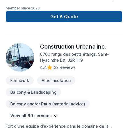
local en Béton, Coffrage, Crépis, Epoxy, Cuisine, Démolition,
Member Since
2023
Drain français, Entretien commercial, Entretien ménager,
Excavation, Fissures, Fondations, Maçonnerie, Margelle,
Get A Quote
Plancher, Salle de bain, Sous-sol dans les secteurs de Centre
du
Québec,Lanaudière,Laurentides,Laval,Mauricie,Montérégie,Mont
combinant expérience, innovation et rigueur. Nous
Construction Urbana inc.
privilégions la transparence, l'écoute et l'efficacité pour bâtir
des relations de confiance avec nos clients. Transformons
6760 rangs des petits étangs, Saint-
ensemble vos idées en réalité. Contactez-nous dès
Hyacinthe Est, J2R 1H9
maintenant.
4.4
|
22 Reviews
Formwork
Attic insulation
Balcony & Landscaping
Balcony and/or Patio (material advice)
View all 69 services
Fort d’une équipe d’expérience dans le domaine de la