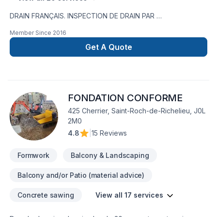
DRAIN FRANÇAIS. INSPECTION DE DRAIN PAR
CAMÉRA,RÉPARATION DE FISSURE,IMPERMÉABILISATION DE
Member Since
2016
FONDATION,MEMBRANE ÉLASTOMÈRE,MEMBRANE
DELTA,MARGELLE,CHEMINÉE DE NETTOYAGE,DRAIN
Get A Quote
SANITAIRE,LIGNE A EAU NOUVEAU SERVICE EN 2023 ;
INSTALLATION SEPTIQUE ;BIONEST ÉCOFLO ENVIRO-
SEPTIQUE NOUVEAU SERVICE EN 2024 ; NETTOYAGE DE
DRAIN FRANCAIS EXCAVATION POUR NOUVELLE
FONDATION CONFORME
CONSTRUCTION ,FOSSÉ,DÉMOLITION PISCINE CREUSER ET
MAISON,.TERRASSEMENT ,PAVÉ UNI,
425 Cherrier, Saint-Roch-de-Richelieu, J0L
2M0
4.8
|
15 Reviews
Formwork
Balcony & Landscaping
Balcony and/or Patio (material advice)
Concrete sawing
View all 17 services