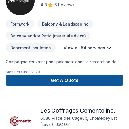
impatients de collaborer avec vous pour concrétiser votre
4.8
|
6 Reviews
projet.
Formwork
Balcony & Landscaping
Balcony and/or Patio (material advice)
Basement insulation
View all 54 services
Compagnie œuvrant principalement dans la restoration de la
maçonnerie et de la toiture.
Member Since
2020
Get A Quote
Les Coffrages Cemento inc.
6080 Place des Cageux, Chomedey Est
(Laval), J5C 0E1