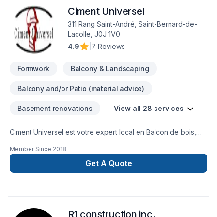
Ciment Universel
311 Rang Saint-André, Saint-Bernard-de-
Lacolle, J0J 1V0
4.9
|
7 Reviews
Formwork
Balcony & Landscaping
Balcony and/or Patio (material advice)
Basement renovations
View all 28 services
Ciment Universel est votre expert local en Balcon de bois,
Béton, Carrelage, Coffrage, Crépis, Cuisine, Drain français,
Member Since
2018
Fissures, Fondations, Gypse, Maçonnerie, Margelle,
Paysagement, Salle de bain, Sous-sol, Tirage de joint dans
Get A Quote
les secteurs de Montérégie, combinant expérience,
innovation et rigueur. Notre équipe expérimentée vous
accompagne à chaque étape, avec des conseils sur mesure
et un service clé en main irréprochable. Parlons de votre
R1 construction inc.
projet aujourd'hui et voyons comment nous pouvons vous