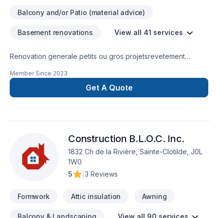
Balcony and/or Patio (material advice)
Basement renovations
View all 41 services
Renovation generale petits ou gros projetsrevetement
extérieursous soltravaux apres sinistresalle de
Member Since
2023
bainagrandissementveranda patio
Get A Quote
Construction B.L.O.C. Inc.
1832 Ch de la Rivière, Sainte-Clotilde, J0L
1W0
5
|
3 Reviews
Formwork
Attic insulation
Awning
Balcony & Landscaping
View all 90 services