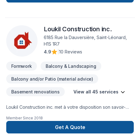
béton et décoffrage de A a Z
Loukil Construction inc.
6185 Rue la Dauversière, Saint-Léonard,
H1S 1R7
4.9
|
10 Reviews
Formwork
Balcony & Landscaping
Balcony and/or Patio (material advice)
Basement renovations
View all 45 services
Loukil Construction inc. met à votre disposition son savoir-
faire en Agrandissement, Après-sinistre, Béton, Charpentier,
Member Since
2018
Coffrage, Commercial, Démolition, Drain français, Excavation,
Excavation intérieur, Fissures, Fondation, Fondations,
Get A Quote
Gouttières, Gypse, Ingénieur, Margelle, Patio, Plancher, Puit
de lumière, Rénovation générale, Salle de bain, Sous-sol,