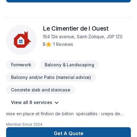
Le Cimentier de l Ouest
164 12e avenue, Saint-Zotique, J0P 1Z0
5
|
1 Reviews
Formwork
Balcony & Landscaping
Balcony and/or Patio (material advice)
Concrete slab and staircase
View all 8 services
mise en place et finition de béton spécialités : crepis de
solage , redressement au ciment autonivelant et dalles
Member Since
2024
monolitique (dalle de garage , spa , cabanon , trottoir)
excavation , coffrage , feraille , mise en place , finition de
Get A Quote