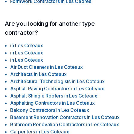
Formwork Contractors
in
Les Cèdres
Are you looking for another type
contractor?
in
Les Coteaux
in
Les Coteaux
in
Les Coteaux
Air Duct Cleaners
in
Les Coteaux
Architects
in
Les Coteaux
Architectural Technologists
in
Les Coteaux
Asphalt Paving Contractors
in
Les Coteaux
Asphalt Shingle Roofers
in
Les Coteaux
Asphalting Contractors
in
Les Coteaux
Balcony Contractors
in
Les Coteaux
Basement Renovation Contractors
in
Les Coteaux
Bathroom Renovation Contractors
in
Les Coteaux
Carpenters
in
Les Coteaux