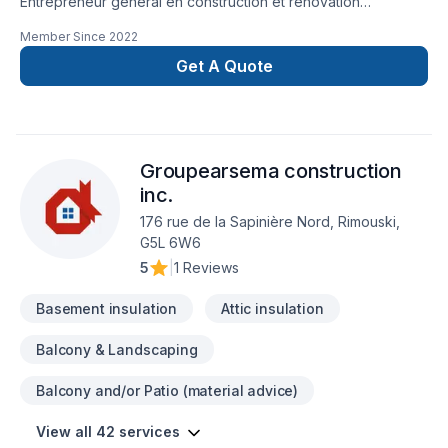
Entrepreneur général en construction et rénovation
résidentielle et commerciale à RimouskiConstruction et
Member Since
2022
rénovation de tout genre. Agrandissement, revêtement
extérieur, construction neuve, revêtement extérieur, toiture,
Get A Quote
garage, patio et pergola, et bien plus encore.
Groupearsema construction
inc.
176 rue de la Sapinière Nord, Rimouski,
G5L 6W6
5
|
1 Reviews
Basement insulation
Attic insulation
Balcony & Landscaping
Balcony and/or Patio (material advice)
View all 42 services