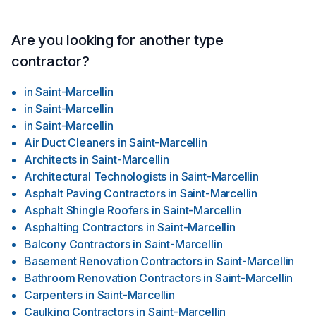
Are you looking for another type
contractor?
in
Saint-Marcellin
in
Saint-Marcellin
in
Saint-Marcellin
Air Duct Cleaners
in
Saint-Marcellin
Architects
in
Saint-Marcellin
Architectural Technologists
in
Saint-Marcellin
Asphalt Paving Contractors
in
Saint-Marcellin
Asphalt Shingle Roofers
in
Saint-Marcellin
Asphalting Contractors
in
Saint-Marcellin
Balcony Contractors
in
Saint-Marcellin
Basement Renovation Contractors
in
Saint-Marcellin
Bathroom Renovation Contractors
in
Saint-Marcellin
Carpenters
in
Saint-Marcellin
Caulking Contractors
in
Saint-Marcellin