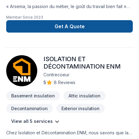
« Arsema, la passion du métier, le goût du travail bien fait »
Arsema est une entreprise de travaux
Member Since
2023
résidentiels,commercial, industrelle qui vous accompagne
dans tous vos projets de rénovation. Que vous ayez besoin
Get A Quote
de nous pour réparer une fissure, finition de solage
esthétique du béton , peindre une pièce , Arsema vous offre
un service rapide, professionnel et personnalisé. La
philosophie d'entreprise d'Arsema: La simplicité, l'écoute de
ISOLATION ET
vos besoins et la qualité des travaux Arsema intervient dans
les régions du Bas-Saint-Laurent et les environs, en
DÉCONTAMINATION ENM
respectant votre budget et vos délais. Faites confiance à
Contrecoeur
Arsema, le spécialiste des travaux !
5
|
8 Reviews
Basement insulation
Attic insulation
Decontamination
Exterior insulation
View all 5 services
Chez Isolation et Décontamination ENM, nous savons que la