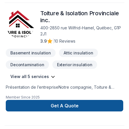
Toiture & Isolation Provinciale
inc.
400-2850 rue Wilfrid-Hamel, Québec, G1P
2J1
3.9
|
10 Reviews
Basement insulation
Attic insulation
Decontamination
Exterior insulation
View all 5 services
Présentation de l’entrepriseNotre compagnie, Toiture &
Isolation Provinciale inc., est spécialisée dans l’isolation, la
Member Since
2025
décontamination et les travaux de toiture partout au Québec.
Nous comptons déjà plusieurs centaines de clients satisfaits,
Get A Quote
tant dans le secteur résidentiel que commercial.Notre mission
est simple : offrir aux propriétaires une maison plus
confortable, écoénergétique et saine, grâce à des solutions