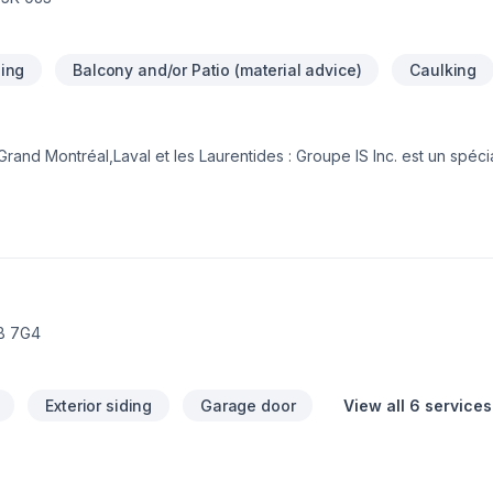
ing
Balcony and/or Patio (material advice)
Caulking
rand Montréal,Laval et les Laurentides : Groupe IS Inc. est un spécia
 resurfaçage de béton et offre aussi les services de : Crépis, Calf
nnerie.Prêt à concrétiser vos projets les plus ambitieux. Nous croy
aque client pour garantir des résultats au-delà de vos attentes. Transform
t de béton.''
4B 7G4
Exterior siding
Garage door
View all 6 services