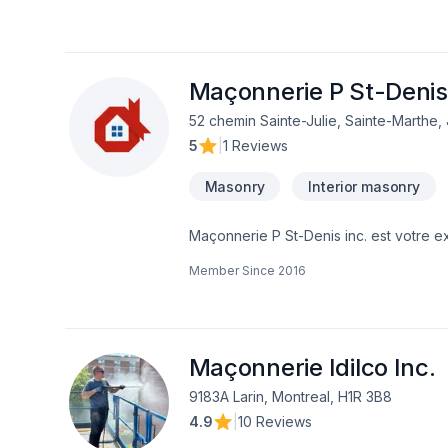
Salle de bain, Sous-sol dans les sect
combinant expérience, innovation et rigu
de confiance avec nos clients. Transf
Maçonnerie P St-Denis 
52 chemin Sainte-Julie, Sainte-Marthe
5
|
1 Reviews
Masonry
Interior masonry
Maçonnerie P St-Denis inc. est votre e
Ontario,Lanaudière,Laurentides,Laval,M
Member Since
2016
notre approche centrée sur le client, 
Confiez votre projet à une équipe qui a
d'exception, centré sur vos besoins et 
Maçonnerie Idilco Inc.
9183A Larin, Montreal, H1R 3B8
4.9
|
10 Reviews