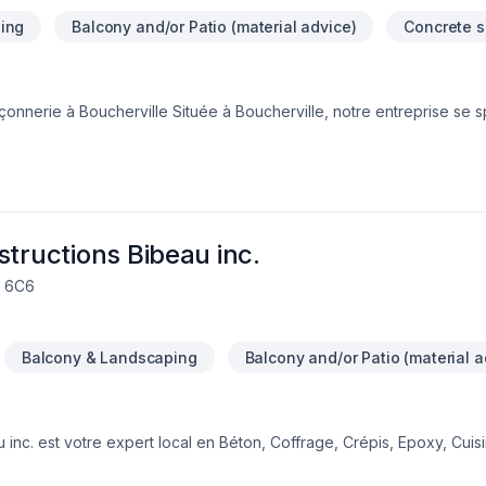
ing
Balcony and/or Patio (material advice)
Concrete s
nerie à Boucherville Située à Boucherville, notre entreprise se s
et industriel* Construction de mur de briques * Mur de pierres fabr
éton • Maçonnerie alternative • Reconstruction de mur de brique et i
uf • Travaux en hauteur • Restauration de joints de maçonnerie •
e spécialisée • Ouvriers qualifiés et minutieux • Utilise produits et 
structions Bibeau inc.
W 6C6
Balcony & Landscaping
Balcony and/or Patio (material a
 inc. est votre expert local en Béton, Coffrage, Crépis, Epoxy, Cuisi
ntretien ménager, Excavation, Fissures, Fondations, Maçonnerie, Mar