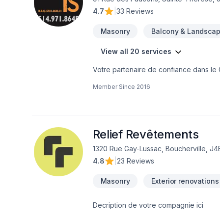
4.7
|
33 Reviews
Masonry
Balcony & Landscap
View all 20 services
Votre partenaire de confiance dans le G
travaux de maçonnerie, de réparation et
Member Since
2016
Fissures de Fondations, Mûrets de maço
d'une approche personnalisée, adaptée à ch
ensemble vos idées en réalité. Contactez-nous dès maintenant. Groupe IS inc. '' Une expertise de plus de 30 ans en
réalisation d'ouvrages de maçonnerie e
Relief Revêtements
1320 Rue Gay-Lussac, Boucherville, J
4.8
|
23 Reviews
Masonry
Exterior renovations
Decription de votre compagnie ici