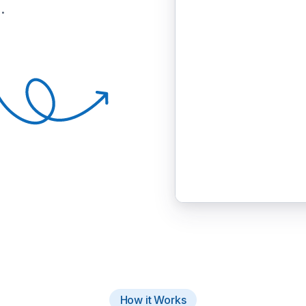
.
How it Works