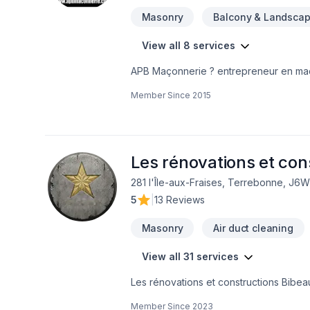
Masonry
Balcony & Landscap
View all 8 services
APB Maçonnerie ? entrepreneur en maçon
maçonnerie résidentielle, commerciale 
Member Since
2015
pierres naturelles * Pose de bloc de b
Remplacement d’allège et ventre de bœ
fissures *restauration • Grande expertis
Les rénovations et con
281 l'Île-aux-Fraises, Terrebonne, J6
5
|
13 Reviews
Masonry
Air duct cleaning
View all 31 services
Les rénovations et constructions Bibeau
Drain français, Entretien commercial, E
Member Since
2023