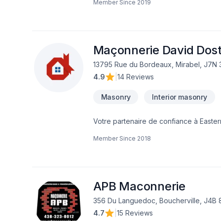
Member Since
2019
Maçonnerie David Dost
13795 Rue du Bordeaux, Mirabel, J7N 
4.9
|
14 Reviews
Masonry
Interior masonry
Votre partenaire de confiance à Easter
de Maçonnerie, prêt à concrétiser vos p
Member Since
2018
proposons des solutions adaptées à vos
comment nous pouvons vous aider. Notre
vos aspirations.
APB Maconnerie
356 Du Languedoc, Boucherville, J4B 
4.7
|
15 Reviews