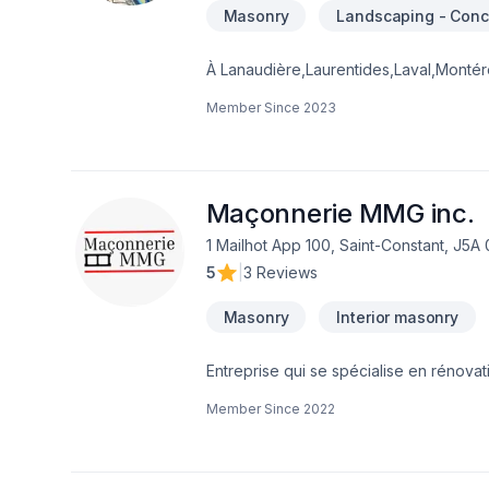
Masonry
Landscaping - Conc
À Lanaudière,Laurentides,Laval,Montéré
grâce à une approche unique dans le d
Member Since
2023
tout en respectant vos exigences, vos 
pouvons vous aider. Notre engagement es
Maçonnerie MMG inc.
1 Mailhot App 100, Saint-Constant, J5A
5
|
3 Reviews
Masonry
Interior masonry
Entreprise qui se spécialise en rénovat
Member Since
2022