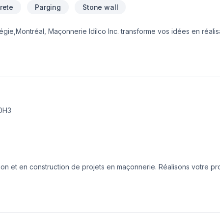
rete
Parging
Stone wall
gie,Montréal, Maçonnerie Idilco Inc. transforme vos idées en réalis
omaine de Béton, Crépis, Maçonnerie, Muret. Notre mission : concré
délais et votre vision. Parlons de votre projet aujourd'hui et voyo
t simple : offrir un service d'exception, centré sur vos besoins et
 0H3
ion et en construction de projets en maçonnerie. Réalisons votre pr