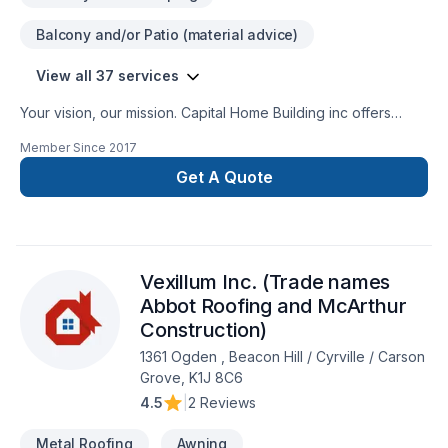
Balcony and/or Patio (material advice)
View all 37 services
Your vision, our mission. Capital Home Building inc offers
tailor-made Basement, Bathroom, Carpeting, Flat roofing,
Member Since
2017
Flooring, Garage remodeling, General renovation, Home
adaptation, Home extension, House construction, Kitchen,
Get A Quote
Metal roofing, Post-disaster, Roofing, Siding, Tiling services
for Eastern Ontario clients. Your satisfaction drives everything
we do, from the first meeting to final delivery. Find out how
easy it is to work with a team who truly listens. At Capital
Vexillum Inc. (Trade names
Home Building inc, we’re driven by the belief that every client
deserves exceptional service and lasting results.
Abbot Roofing and McArthur
Construction)
1361 Ogden , Beacon Hill / Cyrville / Carson
Grove, K1J 8C6
4.5
|
2 Reviews
Metal Roofing
Awning