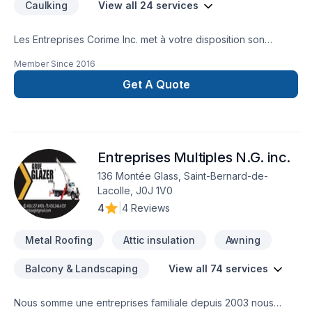
Caulking
View all 24 services
Les Entreprises Corime Inc. met à votre disposition son
savoir-faire en Balcon de bois, Calfeutrage, Démolition,
Member Since
2016
Margelle, Patio, Portes et fenêtres, Puit de lumière,
Revêtement extérieur, Soudeur, Toiture, Toiture en acier,
Get A Quote
Vitrerie pour embellir vos espaces à Eastern
Ontario,Outaouais. Notre équipe expérimentée vous
accompagne à chaque étape, avec des conseils sur mesure
et un service clé en main irréprochable. Demandez votre
Entreprises Multiples N.G. inc.
soumission personnalisée et démarrez votre projet en toute
confiance.
136 Montée Glass, Saint-Bernard-de-
Lacolle, J0J 1V0
4
|
4 Reviews
Metal Roofing
Attic insulation
Awning
Balcony & Landscaping
View all 74 services
Nous somme une entreprises familiale depuis 2003 nous