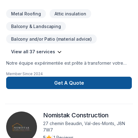
Metal Roofing
Attic insulation
Balcony & Landscaping
Balcony and/or Patio (material advice)
View all 37 services
Notre équipe expérimentée est prête à transformer votre
projet en réalité. Obtenez une soumission gratuite en nous
Member Since
2024
contactant dès aujourd’hui. Nous sommes fiers d’offrir des
services de haute qualité, utilisant les meilleurs matériaux et
Get A Quote
techniques, pour garantir votre satisfaction. Profitez de notre
expertise et de notre engagement envers l’excellence.
Faites le premier pas vers l’amélioration de votre
maison.Nous sommes impatients de travailler avec vous
Nomistak Construction
!Google ⭐️⭐️⭐️⭐️⭐️ (63) reviews
27 chemin Beaudin, Val-des-Monts, J8N
7W7
5
|
1 Reviews