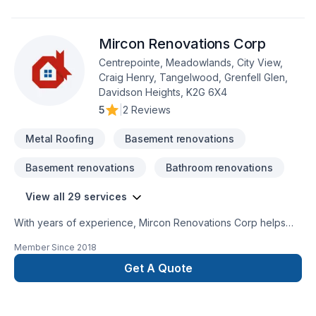
Mircon Renovations Corp
Centrepointe, Meadowlands, City View,
Craig Henry, Tangelwood, Grenfell Glen,
Davidson Heights, K2G 6X4
5
|
2 Reviews
Metal Roofing
Basement renovations
Basement renovations
Bathroom renovations
View all 29 services
With years of experience, Mircon Renovations Corp helps
Eastern Ontario homeowners and businesses realize their
Member Since
2018
Basement, Bathroom, Cabling / Networking, Carpenter,
Decking, Drywall taping, Exterior painting, Floor staining,
Get A Quote
Flooring, Garage remodeling, Gutters, Home extension, Metal
roofing, Painting, Roofing, Siding dreams. Big or small, each
project is handled with care, respect, and a strong attention