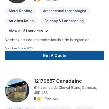
Metal Roofing
Architectural technologist
Attic insulation
Balcony & Landscaping
View all 51 services
Nomistak est une entreprise familiale de la région de
l'Outaouais qui offre des services de construction et de
Member Since
2024
rénovation autant dans le secteur résidentiel que
commercial.Chaque projet signé Nomistak est un gage de
Get A Quote
qualité et de professionalisme! Contactez nous au 873-455-
9845 ou par courriel admin@nomistak.com
12179857 Canada inc
612 avenue du Cheval-Blanc, Gatineau,
J8R 4B3
5
|
1 Reviews