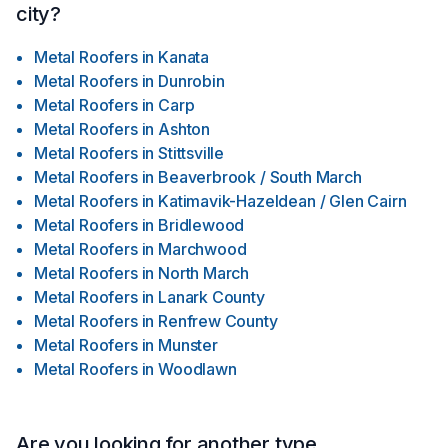
city?
Metal Roofers
in
Kanata
Metal Roofers
in
Dunrobin
Metal Roofers
in
Carp
Metal Roofers
in
Ashton
Metal Roofers
in
Stittsville
Metal Roofers
in
Beaverbrook / South March
Metal Roofers
in
Katimavik-Hazeldean / Glen Cairn
Metal Roofers
in
Bridlewood
Metal Roofers
in
Marchwood
Metal Roofers
in
North March
Metal Roofers
in
Lanark County
Metal Roofers
in
Renfrew County
Metal Roofers
in
Munster
Metal Roofers
in
Woodlawn
Are you looking for another type