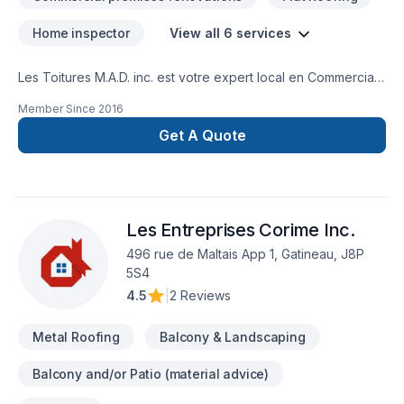
Home inspector
View all 6 services
Les Toitures M.A.D. inc. est votre expert local en Commercial,
Inspecteur, Toit plat, Toiture, Toiture en acier dans les
Member Since
2016
secteurs de Eastern
Ontario,Estrie,Laurentides,Laval,Montérégie,Outaouais,
Get A Quote
combinant expérience, innovation et rigueur. Notre mission :
concrétiser vos projets tout en respectant vos exigences,
vos délais et votre vision. Parlons de votre projet aujourd'hui
et voyons comment nous pouvons vous aider. Notre
Les Entreprises Corime Inc.
engagement est simple : offrir un service d'exception, centré
sur vos besoins et vos aspirations.
496 rue de Maltais App 1, Gatineau, J8P
5S4
4.5
|
2 Reviews
Metal Roofing
Balcony & Landscaping
Balcony and/or Patio (material advice)