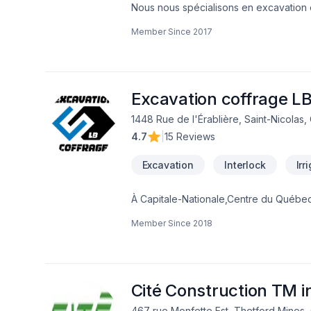
Nous nous spécialisons en excavation d
fondation, drainage, petit ouvrage de 
Member Since
2017
Excavation coffrage LB
1448 Rue de l'Érablière, Saint-Nicolas,
4.7
|
15 Reviews
Excavation
Interlock
Irr
À Capitale-Nationale,Centre du Québec
réalisations durables grâce à une appr
Member Since
2018
Paysagement, Tourbe. Grâce à notre ap
spécifiques et à votre budget. Transf
engagement est simple : offrir un servi
Cité Construction TM i
467 rue Monfette Est, Thetford Mines