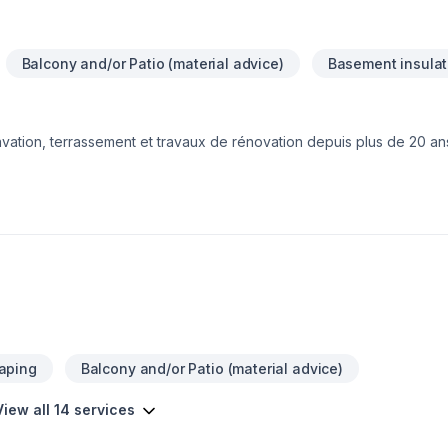
Balcony and/or Patio (material advice)
Basement insulat
cavation, terrassement et travaux de rénovation depuis plus de 20 an
 français, fissure de fondations, démolition, ouvrage de béton, p
ement pierres naturelles(retenir talus, protection contre l'érosion de
forés. Rénovations, désamiantage...Travaux concernant les routes 
e vous accompagne avec professionnalisme et expertise de la prép
aping
Balcony and/or Patio (material advice)
View all 14 services