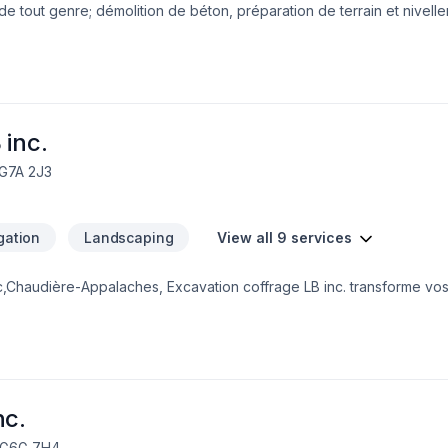
e tout genre; démolition de béton, préparation de terrain et nivelle
béton.
 inc.
 G7A 2J3
igation
Landscaping
View all 9 services
,Chaudière-Appalaches, Excavation coffrage LB inc. transforme vo
oche unique dans le domaine de Béton, Excavation, Irrigation, Muret
proche centrée sur le client, nous proposons des solutions adapt
ormons ensemble vos idées en réalité. Contactez-nous dès maintenan
ce d'exception, centré sur vos besoins et vos aspirations.
nc.
, G6G 7H4