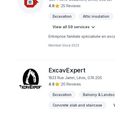
4.8
|
25 Reviews
Excavation
Attic insulation
View all 59 services
Entreprise familiale spécialisée en ex
services d'excavation, drainage, drain
Member Since
2023
extérieur, muret, pavé, clôture, empierr
systèmes septiques, captage d'eau non 
(routes, égouts, aqueducs)Notre équip
réalisation de vos projets.
ExcavExpert
1823 Rue Jamin, Lévis, G7A 2G5
4.8
|
20 Reviews
Excavation
Balcony & Landsc
Concrete slab and staircase