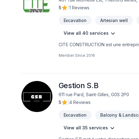
5
|
1 Reviews
Excavation
Artesian well
View all 40 services
CITE CONSTRUCTION est une entreprise
pour un vaste éventail de projets. Fond
Member Since
2016
sont des projets pouvant être réalise
fissure, remplacement de drain français, fosse septique, etc. De plus, découvre
Équipement en location avec ou sans op
de formes de coffrages, décontamination ect. NOUS INVITER À SOUMISSIONNER POUR VOTRE PRO
FAIRE ÉCONOMISER GROS !
Gestion S.B
611 rue Pard, Saint-Gilles, G0S 2P0
5
|
4 Reviews
Excavation
Balcony & Landsc
View all 35 services