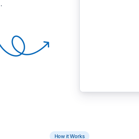
.
How it Works