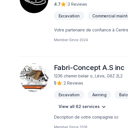
4.7
|
3 Reviews
Excavation
Commercial main
Votre partenaire de confiance à Centr
Aménagement paysager, Arbres et haies
Member Since
2024
Horticulture, Irrigation, Margelle, Mure
plus ambitieux. Nous croyons en l'imp
résultats au-delà de vos attentes. Conf
Fabri-Concept A.S inc
1236 chemin belair o, Lévis, G6Z 2L2
5
|
2 Reviews
Excavation
Awning
Balc
View all 62 services
Decription de votre compagnie ici
Member Since
2016