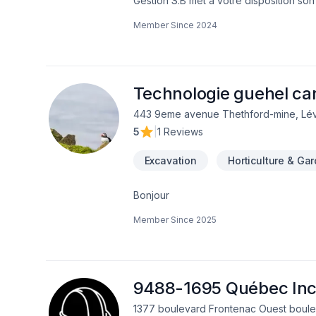
Gestion S.B met à votre disposition son
Garage, Gypse, Meubles, Patio, Planche
Member Since
2024
Capitale-Nationale,Centre du Québec,Ch
bâtir des relations de confiance avec n
engagement est simple : offrir un servi
Technologie guehel car
443 9eme avenue Thethford-mine, Lév
5
|
1 Reviews
Excavation
Horticulture & Ga
Bonjour
Member Since
2025
9488-1695 Québec In
1377 boulevard Frontenac Ouest boule