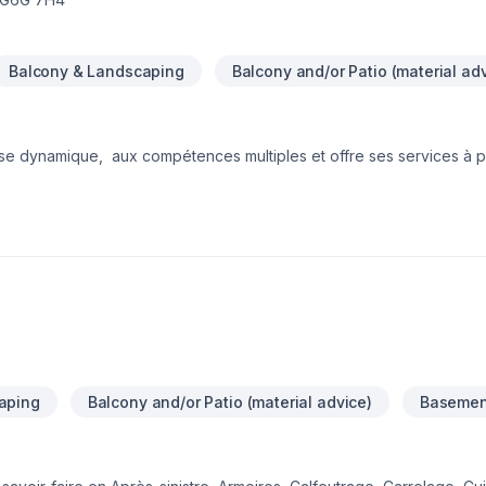
Balcony & Landscaping
Balcony and/or Patio (material ad
 dynamique, aux compétences multiples et offre ses services à pr
ations résidentielles, trottoirs et bordures, rampes d'accès ainsi qu
r par notre équipe. Nous sommes entrepreneur en excavation, béton,
z plusieurs de nos services connexes offerts:
érateur, location de main-d'œuvre, location d'équipement de signal
JET POURRAIT VOUS
aping
Balcony and/or Patio (material advice)
Basemen