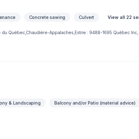
tenance
Concrete sawing
Culvert
View all 22 se
e du Québec,Chaudière-Appalaches,Estrie : 9488-1695 Québec Inc, 
, Béton, Clôture, Drain français, Émondage, Entretien paysager, Ex
t, Pavé uni, Paysagement, Piscine, Tourbe, Transport, prêt à concréti
ortance d'une approche personnalisée, adaptée à chaque client, pou
iez votre projet à une équipe qui a à cœur votre satisfaction.
ony & Landscaping
Balcony and/or Patio (material advice)