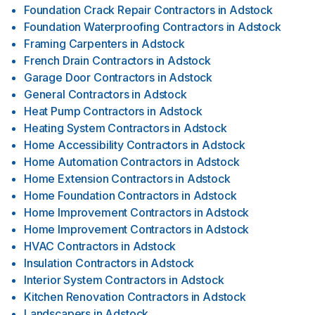
Foundation Crack Repair Contractors
in
Adstock
Foundation Waterproofing Contractors
in
Adstock
Framing Carpenters
in
Adstock
French Drain Contractors
in
Adstock
Garage Door Contractors
in
Adstock
General Contractors
in
Adstock
Heat Pump Contractors
in
Adstock
Heating System Contractors
in
Adstock
Home Accessibility Contractors
in
Adstock
Home Automation Contractors
in
Adstock
Home Extension Contractors
in
Adstock
Home Foundation Contractors
in
Adstock
Home Improvement Contractors
in
Adstock
Home Improvement Contractors
in
Adstock
HVAC Contractors
in
Adstock
Insulation Contractors
in
Adstock
Interior System Contractors
in
Adstock
Kitchen Renovation Contractors
in
Adstock
Landscapers
in
Adstock