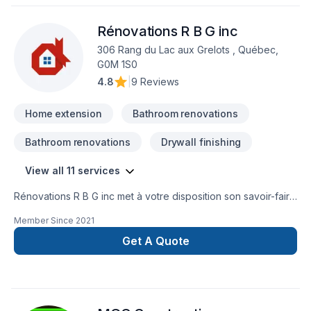
Rénovations R B G inc
306 Rang du Lac aux Grelots , Québec,
G0M 1S0
4.8
|
9 Reviews
Home extension
Bathroom renovations
Bathroom renovations
Drywall finishing
View all 11 services
Rénovations R B G inc met à votre disposition son savoir-faire
en Agrandissement, Cuisine, Inspecteur, Peinture extérieur,
Member Since
2021
Salle de bain pour embellir vos espaces à Capitale-
Nationale,Chaudière-Appalaches,Estrie. Nous croyons en
Get A Quote
l'importance d'une approche personnalisée, adaptée à
chaque client, pour garantir des résultats au-delà de vos
attentes. Confiez votre projet à une équipe qui a à cœur
votre satisfaction. Notre engagement est simple : offrir un