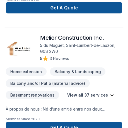
Get A Quote
Melior Construction Inc.
5 du Muguet, Saint-Lambert-de-Lauzon,
G0S 2W0
5
|
3 Reviews
Home extension
Balcony & Landscaping
Balcony and/or Patio (material advice)
Basement renovations
View all 37 services
À propos de nous : Né d’une amitié entre nos deux
fondateurs, William et Jérémie, Melior construction est une
Member Since
2023
jeune entreprise dynamique en pleine expansion sur la Rive-
Sud de Québec. Nous sommes entrepreneur général dans le
Get A Quote