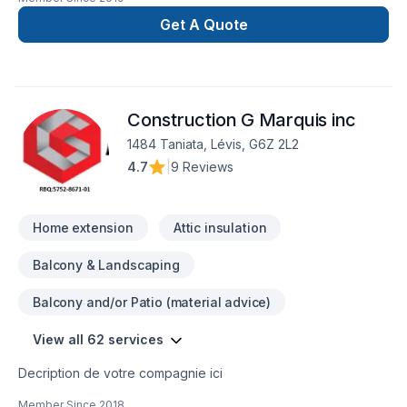
la construction commerciale et résidentielle, la revitalisation
d'unités locatives, l'optimisation d'immeubles ainsi que
Get A Quote
l'aménagement de sous-sols.
Construction G Marquis inc
1484 Taniata, Lévis, G6Z 2L2
4.7
|
9 Reviews
Home extension
Attic insulation
Balcony & Landscaping
Balcony and/or Patio (material advice)
View all 62 services
Decription de votre compagnie ici
Member Since
2018