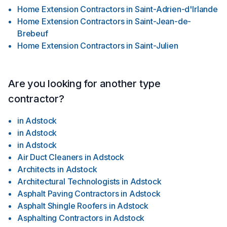
Home Extension Contractors
in
Saint-Adrien-d'Irlande
Home Extension Contractors
in
Saint-Jean-de-
Brebeuf
Home Extension Contractors
in
Saint-Julien
Are you looking for another type
contractor?
in
Adstock
in
Adstock
in
Adstock
Air Duct Cleaners
in
Adstock
Architects
in
Adstock
Architectural Technologists
in
Adstock
Asphalt Paving Contractors
in
Adstock
Asphalt Shingle Roofers
in
Adstock
Asphalting Contractors
in
Adstock