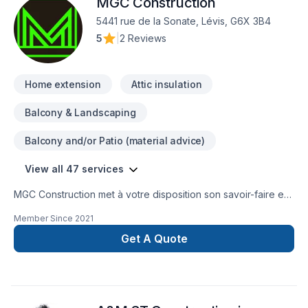
MGC Construction
service d'exception, centré sur vos besoins et vos
aspirations.
5441 rue de la Sonate, Lévis, G6X 3B4
5
|
2 Reviews
Home extension
Attic insulation
Balcony & Landscaping
Balcony and/or Patio (material advice)
View all 47 services
MGC Construction met à votre disposition son savoir-faire en
Adaptation dom., Agrandissement, Après-sinistre,
Member Since
2021
Commercial, Cuisine, Démolition, Drain français, Excavation,
Excavation intérieur, Fissures, Fondations, Garage, Gouttières,
Get A Quote
Gypse, Insonorisation, Irrigation, Isolation, Isolation entre-toît,
Isolation mur, Isolation sous-sol, Plancher, Portes et fenêtres,
Rénovation générale, Revêtement extérieur, Salle de bain,
Sous-sol, Tirage de joint pour embellir vos espaces à