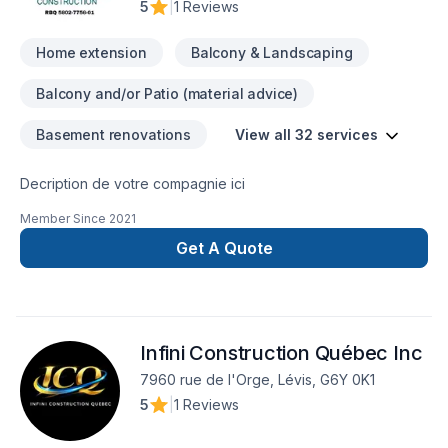
5
|
1 Reviews
gratuite.
Home extension
Balcony & Landscaping
Balcony and/or Patio (material advice)
Basement renovations
View all 32 services
Decription de votre compagnie ici
Member Since
2021
Get A Quote
Infini Construction Québec Inc
7960 rue de l'Orge, Lévis, G6Y 0K1
5
|
1 Reviews