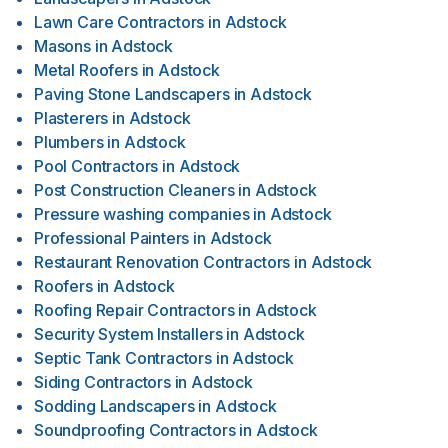
Lawn Care Contractors
in
Adstock
Masons
in
Adstock
Metal Roofers
in
Adstock
Paving Stone Landscapers
in
Adstock
Plasterers
in
Adstock
Plumbers
in
Adstock
Pool Contractors
in
Adstock
Post Construction Cleaners
in
Adstock
Pressure washing companies
in
Adstock
Professional Painters
in
Adstock
Restaurant Renovation Contractors
in
Adstock
Roofers
in
Adstock
Roofing Repair Contractors
in
Adstock
Security System Installers
in
Adstock
Septic Tank Contractors
in
Adstock
Siding Contractors
in
Adstock
Sodding Landscapers
in
Adstock
Soundproofing Contractors
in
Adstock