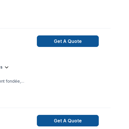
Get A Quote
es
ent fondée,
mopompe et système
Get A Quote