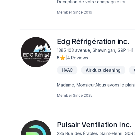
Decription de votre compagnie ici
Member Since
2016
Edg Réfrigération inc.
1385 103 avenue, Shawinigan, G9P 1H1
5
|
4 Reviews
HVAC
Air duct cleaning
Madame, Monsieur,Nous avons le plaisi
spécialisée dans les solutions de réfri
Member Since
2025
central .
Pulsair Ventilation Inc.
235 Rue des Érables, Saint-Henri, G0R