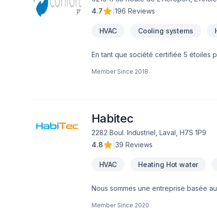
4.7
|
196 Reviews
HVAC
Cooling systems
En tant que société certifiée 5 étoile
société en service de climatisation, chauffage et de ventilation a
Member Since
2018
Habitec
2282 Boul. Industriel, Laval, H7S 1P9
4.8
|
39 Reviews
HVAC
Heating Hot water
Nous sommes une entreprise basée au Qué
de personnes qui nous ont fait confiance
Member Since
2020