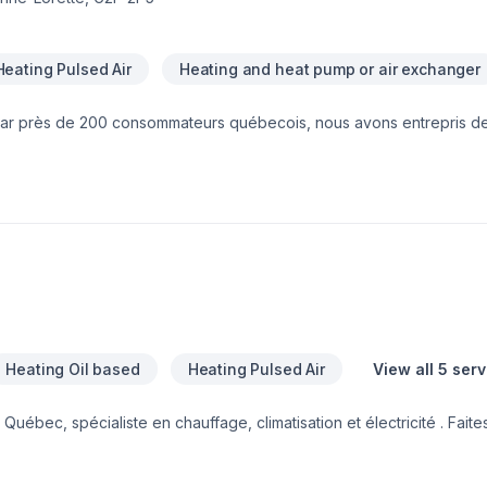
Heating Pulsed Air
Heating and heat pump or air exchanger
s par près de 200 consommateurs québecois, nous avons entrepris de 
u Québec. Notre mission est d’augmenter la qualité du confort
et de l’air des résidents québécois. Tout ça, e
Heating Oil based
Heating Pulsed Air
View all 5 ser
bec, spécialiste en chauffage, climatisation et électricité . Faites 
 pour contribuer à leur confort et leur tranquillité d'esprit.