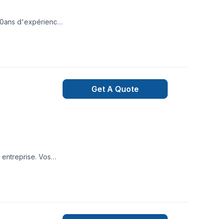
e 10ans d'expérience
Get A Quote
 entreprise. Vos
gies, afin de