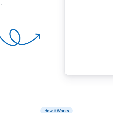
.
How it Works