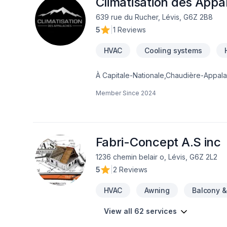
Climatisation des App
639 rue du Rucher, Lévis, G6Z 2B8
5
|
1 Reviews
HVAC
Cooling systems
À Capitale-Nationale,Chaudière-Appalac
grâce à une approche unique dans le d
Member Since
2024
personnalisée, adaptée à chaque client,
équipe qui a à cœur votre satisfaction.
vos aspirations.
Fabri-Concept A.S inc
1236 chemin belair o, Lévis, G6Z 2L2
5
|
2 Reviews
HVAC
Awning
Balcony 
View all 62 services