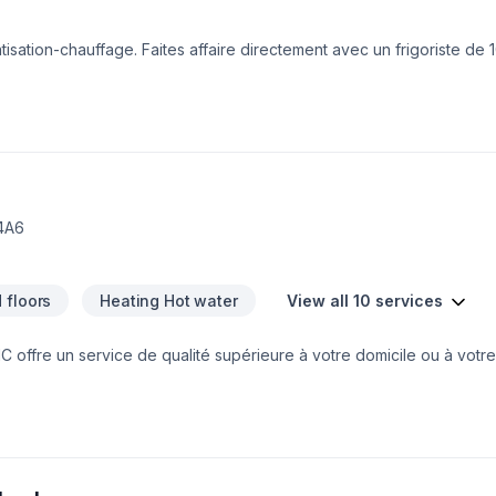
matisation-chauffage. Faites affaire directement avec un frigoriste d
allation/réparation/entretien/nettoyage
4A6
 floors
Heating Hot water
View all 10 services
 offre un service de qualité supérieure à votre domicile ou à votre
ourquoi notre équipe demeure à la fine pointe des nouvelles technolo