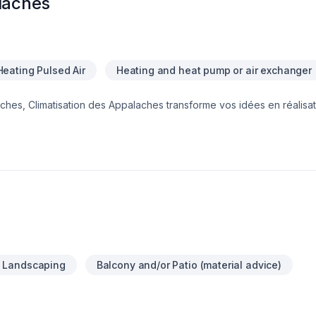
alaches
Heating Pulsed Air
Heating and heat pump or air exchanger
hes, Climatisation des Appalaches transforme vos idées en réalisa
omaine de Chauffage, Climatisation. Nous croyons en l'importanc
 pour garantir des résultats au-delà de vos attentes. Confiez votre
 Notre engagement est simple : offrir un service d'exception, centré
& Landscaping
Balcony and/or Patio (material advice)