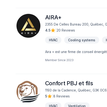
AIRA+
2355 De Celles Bureau 200, Québec, 
4.5
|
20 Reviews
HVAC
Cooling systems
Aira + est une firme de conseil énergét
dans leurs démarches visant à optimiser
Member Since
2023
clients. Voilà pourquoi nous misons su
les recommandations avisées de nos pro
attentes de chaque client en matière d
Confort PBJ et fils
1193 de la Cadence, Québec, G3K 0C6
5
|
8 Reviews
HVAC
Ventilation