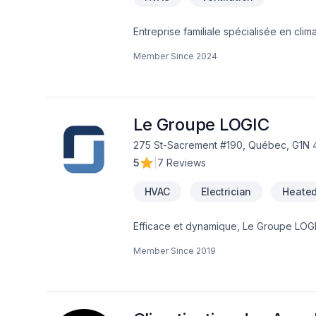
Entreprise familiale spécialisée en cli
sans passer par des intermédiaires.Inst
Member Since
2024
Le Groupe LOGIC
275 St-Sacrement #190, Québec, G1N 
5
|
7 Reviews
HVAC
Electrician
Heated
Efficace et dynamique, Le Groupe LOGIC
projets nous tiennent à coeur; voilà p
Member Since
2019
mieux répondre à vos besoins