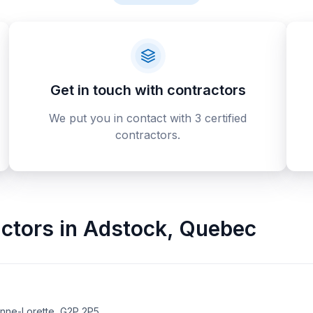
Get in touch with contractors
We put you in contact with 3 certified
contractors.
ctors
in
Adstock
,
Quebec
enne-Lorette, G2P 2P5