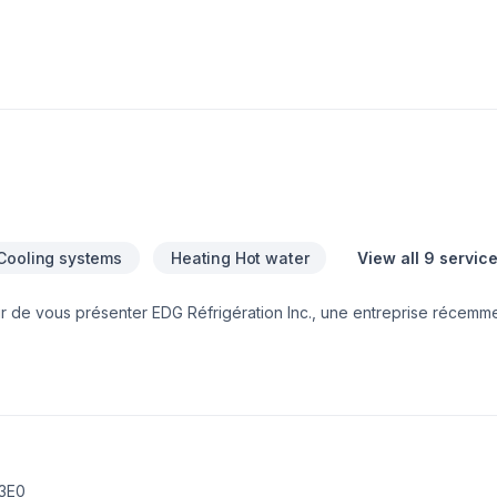
Cooling systems
Heating Hot water
View all 9 servic
r de vous présenter EDG Réfrigération Inc., une entreprise récemm
gération, climatisation, chauffage, ventilation, installation de Ther
 3E0