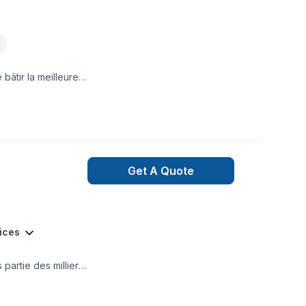
bâtir la meilleure
n vous servant 10X mieux ! info@multiconfortfp.ca 418.571.8633 | 819.350.8333
Get A Quote
vices
partie des milliers