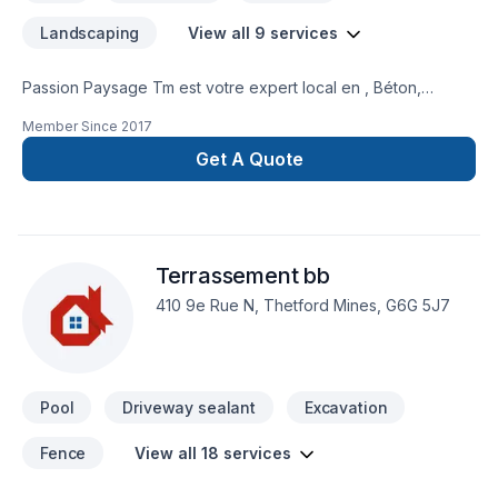
Landscaping
View all 9 services
Passion Paysage Tm est votre expert local en , Béton,
Excavation, Muret, Pavé uni, Paysagement, Tourbe dans les
Member Since
2017
secteurs de Chaudière-Appalaches, combinant expérience,
innovation et rigueur. Nous privilégions la transparence,
Get A Quote
l'écoute et l'efficacité pour bâtir des relations de confiance
avec nos clients. Confiez votre projet à une équipe qui a à
cœur votre satisfaction. Notre engagement est simple : offrir
un service d'exception, centré sur vos besoins et vos
Terrassement bb
aspirations.
410 9e Rue N, Thetford Mines, G6G 5J7
Pool
Driveway sealant
Excavation
Fence
View all 18 services