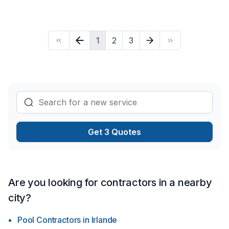
satisfaction du client. Le service de remise à neuf consiste à
retirer par exemple; Un trottoir qui aurait bougé, pour le
remettre de niveau. De refaire totalement où partiellement un
1
2
3
muret d’interbloc qui s’effondre ou s’affaisse. De travailler
avec des éléments déjà sur place, dans le but de les
remettre dans leur position initiale. Le services pour les
constructions neuves quant à lui, s’échelonne généralement
sur un prix au pied carré. Nous travaillons principalement
avec des marques comme Permacon, Bolduc ou Rinox. De la
création d’allées piétons, jusqu’a la mise en place d’un bassin
d’eau, d’un jardin ou d’une terrasse, les possibilités sont
infinies. Du petits aux plus grand projets, nous ne laissons
Get 3 Quotes
rien au hasard. S’il nous ai possible de vous venir en aide
dans votre projet, sachez qu’il nous fera le plus grand plaisir
d’y participer. Au plaisir, Nicolas
Are you looking for contractors in a nearby
city?
Pool Contractors
in
Irlande