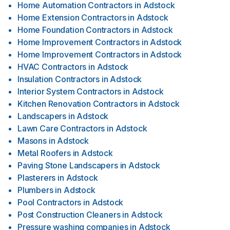
Home Automation Contractors
in
Adstock
Home Extension Contractors
in
Adstock
Home Foundation Contractors
in
Adstock
Home Improvement Contractors
in
Adstock
Home Improvement Contractors
in
Adstock
HVAC Contractors
in
Adstock
Insulation Contractors
in
Adstock
Interior System Contractors
in
Adstock
Kitchen Renovation Contractors
in
Adstock
Landscapers
in
Adstock
Lawn Care Contractors
in
Adstock
Masons
in
Adstock
Metal Roofers
in
Adstock
Paving Stone Landscapers
in
Adstock
Plasterers
in
Adstock
Plumbers
in
Adstock
Pool Contractors
in
Adstock
Post Construction Cleaners
in
Adstock
Pressure washing companies
in
Adstock