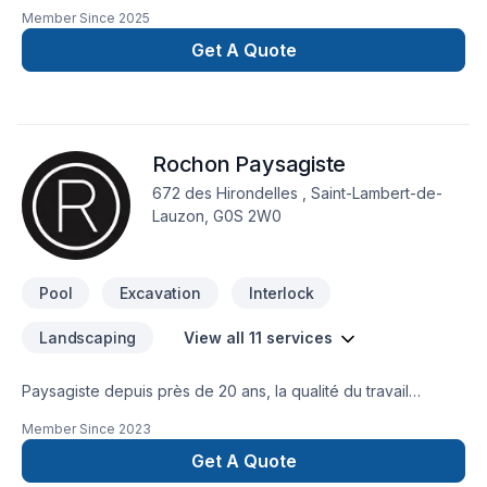
Member Since
2025
Get A Quote
Rochon Paysagiste
672 des Hirondelles , Saint-Lambert-de-
Lauzon, G0S 2W0
Pool
Excavation
Interlock
Landscaping
View all 11 services
Paysagiste depuis près de 20 ans, la qualité du travail
demeure notre priorités. Nous travaillons avec passion et
Member Since
2023
précision sur chacun de nos projet. Que se soit pour des
remises à neuf, ou pour des constructions neuves, l'attention
Get A Quote
reste la même. Nous visons rien de moins que la pleine