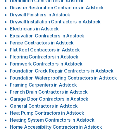
Demolition Contractors
in
Adstock
Disaster Restoration Contractors
in
Adstock
Drywall Finishers
in
Adstock
Drywall Installation Contractors
in
Adstock
Electricians
in
Adstock
Excavation Contractors
in
Adstock
Fence Contractors
in
Adstock
Flat Roof Contractors
in
Adstock
Flooring Contractors
in
Adstock
Formwork Contractors
in
Adstock
Foundation Crack Repair Contractors
in
Adstock
Foundation Waterproofing Contractors
in
Adstock
Framing Carpenters
in
Adstock
French Drain Contractors
in
Adstock
Garage Door Contractors
in
Adstock
General Contractors
in
Adstock
Heat Pump Contractors
in
Adstock
Heating System Contractors
in
Adstock
Home Accessibility Contractors
in
Adstock