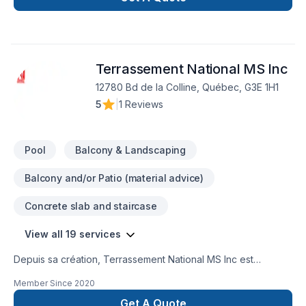
travaux connexes comme la réparation des fissures
et l'imperméabilisation des fondations. Pour plus de détails
nous vous invitons à consulter notre site web
le Excavachon.com. Notre mission est de mener à terme
Terrassement National MS Inc
chaque projet avec professionnalisme et nous aspirons à
devenir la référence dans le domaine.
12780 Bd de la Colline, Québec, G3E 1H1
5
|
1 Reviews
Pool
Balcony & Landscaping
Balcony and/or Patio (material advice)
Concrete slab and staircase
View all 19 services
Depuis sa création, Terrassement National MS Inc est
reconnu pour son expertise en Aménagement paysager,
Member Since
2020
Béton, Drain français, Excavation, Excavation intérieur,
Fissures, Fondations, Muret, Pavage, Pavé uni, Paysagement,
Get A Quote