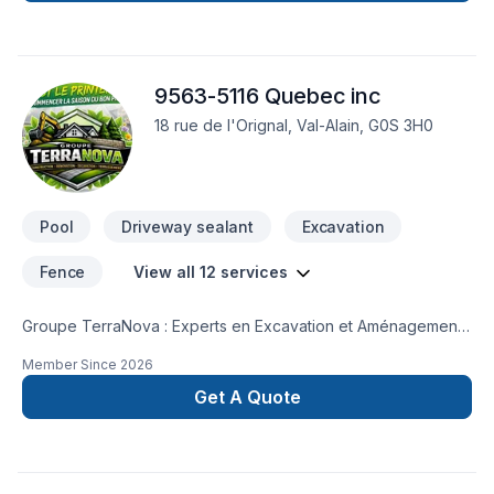
9563-5116 Quebec inc
18 rue de l'Orignal, Val-Alain, G0S 3H0
Pool
Driveway sealant
Excavation
Fence
View all 12 services
​Groupe TerraNova : Experts en Excavation et Aménagement​
Le Groupe TerraNova est votre partenaire de référence au
Member Since
2026
Québec pour la transformation durable de vos espaces
extérieurs. Spécialisés dans les travaux d'envergure, nous
Get A Quote
combinons puissance technique et précision esthétique.​Nos
services piliers :​Excavation professionnelle : Préparation de
terrain, creusage de fondations et projets structurels
complexes.​Terrassement complet : Remodelage de terrain et