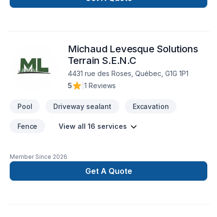
Piscine. Nous desservons Capitale-Nationale,Chaudière-
Appalaches avec passion et professionnalisme. Grâce à
notre approche centrée sur le client, nous proposons des
solutions adaptées à vos besoins spécifiques et à votre
Michaud Levesque Solutions
budget. Nous sommes impatients de collaborer avec vous
pour concrétiser votre projet.
Terrain S.E.N.C
4431 rue des Roses, Québec, G1G 1P1
5
|
1 Reviews
Pool
Driveway sealant
Excavation
Fence
View all 16 services
Member Since
2026
Get A Quote