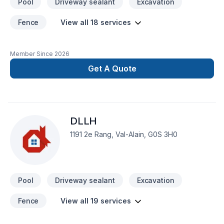
Pool
Driveway sealant
Excavation
Fence
View all 18 services
Member Since
2026
Get A Quote
DLLH
1191 2e Rang, Val-Alain, G0S 3H0
Pool
Driveway sealant
Excavation
Fence
View all 19 services