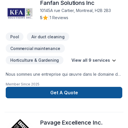
Fanfan Solutions Inc
10145A rue Cartier, Montreal, H2B 2B3
5
|
1 Reviews
Pool
Air duct cleaning
Commercial maintenance
Horticulture & Gardening
View all 9 services
Nous sommes une entreprise qui œuvre dans le domaine de
l’entretien général d’immeuble; notamment l’entretien
Member Since
2025
ménager, les réparations mineures , le décapage et le
récurage, le relustrage, le polissage et le cirage des
Get A Quote
planchers,’ CV
Pavage Excellence Inc.