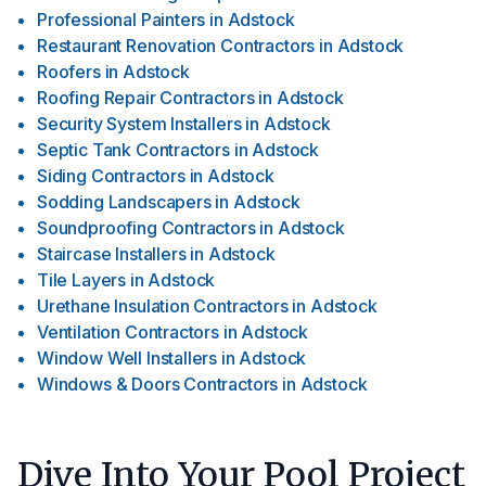
Professional Painters
in
Adstock
Restaurant Renovation Contractors
in
Adstock
Roofers
in
Adstock
Roofing Repair Contractors
in
Adstock
Security System Installers
in
Adstock
Septic Tank Contractors
in
Adstock
Siding Contractors
in
Adstock
Sodding Landscapers
in
Adstock
Soundproofing Contractors
in
Adstock
Staircase Installers
in
Adstock
Tile Layers
in
Adstock
Urethane Insulation Contractors
in
Adstock
Ventilation Contractors
in
Adstock
Window Well Installers
in
Adstock
Windows & Doors Contractors
in
Adstock
Dive Into Your Pool Project