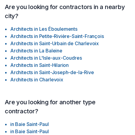
needs in mind.
Are you looking for contractors in a nearby
city?
Architects
in
Les Éboulements
Architects
in
Petite-Rivière-Saint-François
Architects
in
Saint-Urbain de Charlevoix
Architects
in
La Baleine
Architects
in
L'Isle-aux-Coudres
Architects
in
Saint-Hilarion
Architects
in
Saint-Joseph-de-la-Rive
Architects
in
Charlevoix
Are you looking for another type
contractor?
in
Baie Saint-Paul
in
Baie Saint-Paul