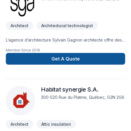
créative et rigoureuse, Paroxysme Architecture conçoit des
lieux durables, élégants et intelligemment pensés.
Architect
Architectural technologist
L’agence d’architecture Sylvain Gagnon architecte offre des
services complets d’architecture en rénovation et
Member Since
2019
construction neuve. Architecture residentielle, multilogement,
commerciale et industrielle. L’agence offre aussi le service de
Get A Quote
design d’intérieur.
Habitat synergie S.A.
300-520 Rue du Platine, Québec, G2N 2G6
Architect
Attic insulation