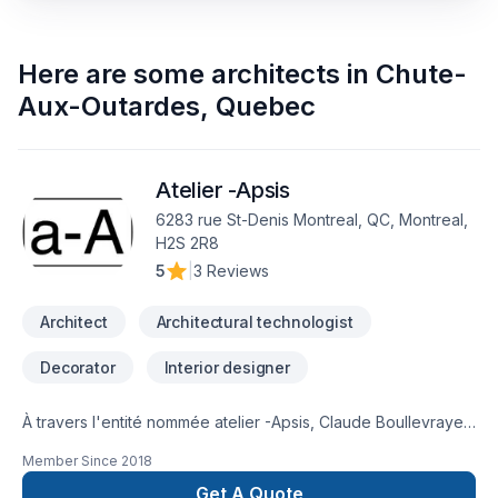
Here are some
architects
in
Chute-
Aux-Outardes
,
Quebec
Atelier -Apsis
6283 rue St-Denis Montreal, QC, Montreal,
H2S 2R8
5
|
3 Reviews
Architect
Architectural technologist
Decorator
Interior designer
À travers l'entité nommée atelier -Apsis, Claude Boullevraye
de Passillé est architecte membre en règle de l'Ordre des
Member Since
2018
Architectes du Québec. Il cumule presque 30 années de
pratique diversifiée. Il travaille régulièrement avec un
Get A Quote