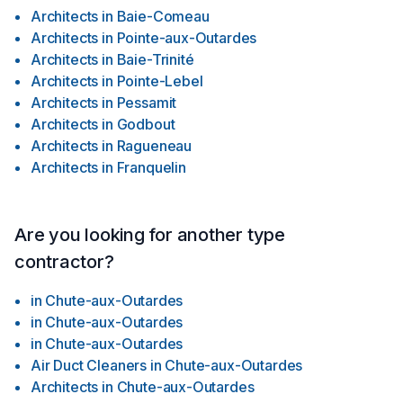
needs in mind.
Architects
in
Baie-Comeau
Architects
in
Pointe-aux-Outardes
Architects
in
Baie-Trinité
Architects
in
Pointe-Lebel
Architects
in
Pessamit
Architects
in
Godbout
Architects
in
Ragueneau
Architects
in
Franquelin
Are you looking for another type
contractor?
in
Chute-aux-Outardes
in
Chute-aux-Outardes
in
Chute-aux-Outardes
Air Duct Cleaners
in
Chute-aux-Outardes
Architects
in
Chute-aux-Outardes