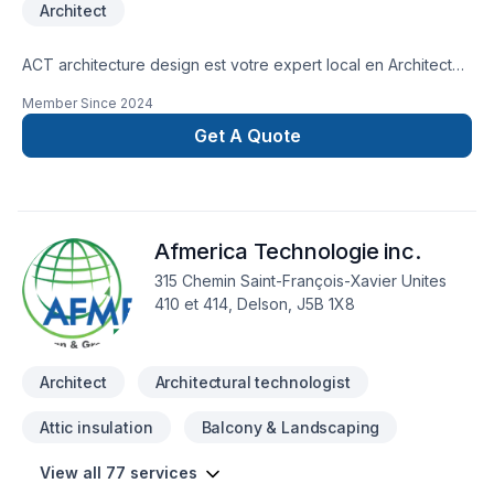
Architect
ACT architecture design est votre expert local en Architecte
dans les secteurs de Abitibi-Témiscamingue,Bas St-
Member Since
2024
Laurent,Capitale-Nationale,Centre du Québec,Chaudière-
Appalaches,Côte Nord,Estrie,Gaspésie–Îles-de-la-
Get A Quote
Madeleine,Lanaudière,Laurentides,Laval,Mauricie,Montérégie,M
Lac-Saint-Jean, combinant expérience, innovation et rigueur.
Notre mission : concrétiser vos projets tout en respectant vos
exigences, vos délais et votre vision. Transformons
Afmerica Technologie inc.
ensemble vos idées en réalité. Contactez-nous dès
maintenant.
315 Chemin Saint-François-Xavier Unites
410 et 414, Delson, J5B 1X8
Architect
Architectural technologist
Attic insulation
Balcony & Landscaping
View all 77 services