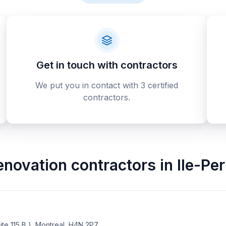
Get in touch with contractors
We put you in contact with 3 certified
contractors.
enovation contractors
in
Ile-Per
te 115 B ), Montreal, H4N 2P7