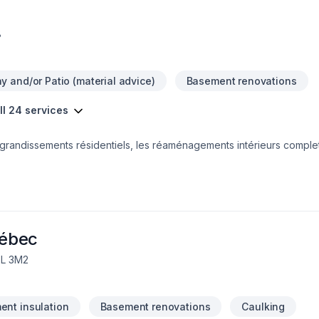
8
y and/or Patio (material advice)
Basement renovations
ll 24 services
randissements résidentiels, les réaménagements intérieurs complets
chaque étape : conception, gestion, coordination et exécution des
nel et durable, avec une approche axée sur la qualité, la précision e
uébec
7L 3M2
nt insulation
Basement renovations
Caulking