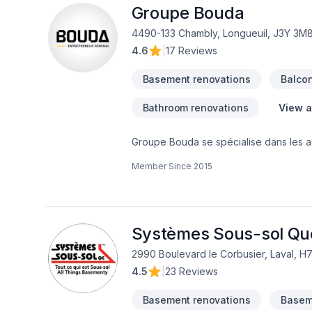
Groupe Bouda
4490-133 Chambly, Longueuil, J3Y 3M
4.6
|
17 Reviews
Basement renovations
Balcon
Bathroom renovations
View a
Groupe Bouda se spécialise dans les ag
en main.Notre équipe prend en charge 
Member Since
2015
offrons un service structuré, profession
nos clients.
Systèmes Sous-sol Q
2990 Boulevard le Corbusier, Laval, H
4.5
|
23 Reviews
Basement renovations
Baseme