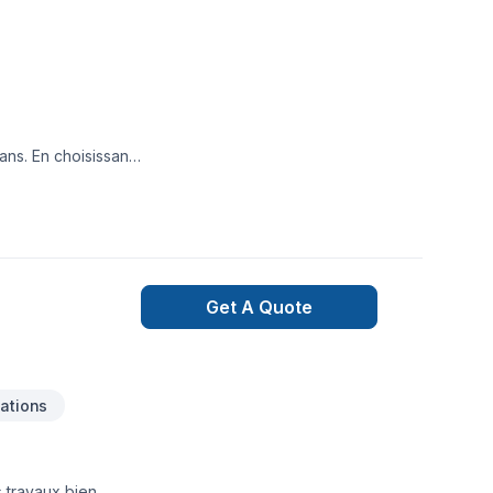
ans. En choisissant
ité et le
Get A Quote
ations
 travaux bien