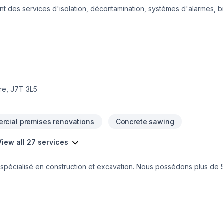
des services d'isolation, décontamination, systèmes d'alarmes, bre
re, J7T 3L5
rcial premises renovations
Concrete sawing
View all 27 services
pécialisé en construction et excavation. Nous possédons plus de 
ion, l’imperméabilisation, l’abaissement de sous-sol, l’installation de
 Nous effectuons des raccordements et des branchements d'égoût a
otre expertise et notre service personnalisé sont au cœur de notr
re à vos besoins.