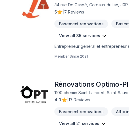
34 rue De Gaspé, Coteaux du lac, J0P
5
|
7 Reviews
Basement renovations
Basem
View all 35 services
Entrepreneur général et entrepreneur s
de salle de bain et finition intérieur.
Member Since
2021
Rénovations Optimo-Pl
1100 chemin Saint-Lambert, Saint-Sauve
4.9
|
17 Reviews
Basement renovations
Attic 
View all 21 services