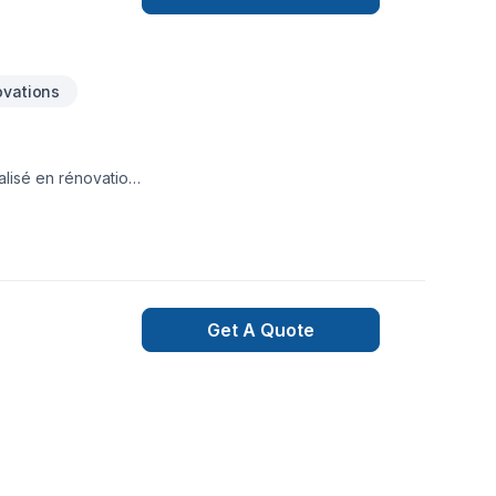
ovations
alisé en rénovation
Get A Quote