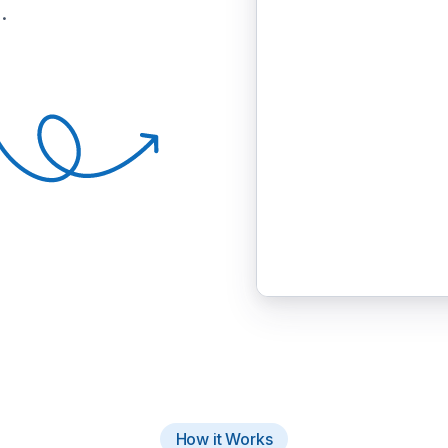
.
How it Works