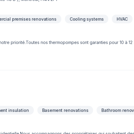
rcial premises renovations
Cooling systems
HVAC
notre priorité.Toutes nos thermopompes sont garanties pour 10 à 12 
 chauffage et climatisation vous choisissez la durabilité, la fiabil
e dévouée à satisfaire vos besoins!
nt insulation
Basement renovations
Bathroom renov
sidentielle.Nous accompagnons des propriétaires qui souhaitent des