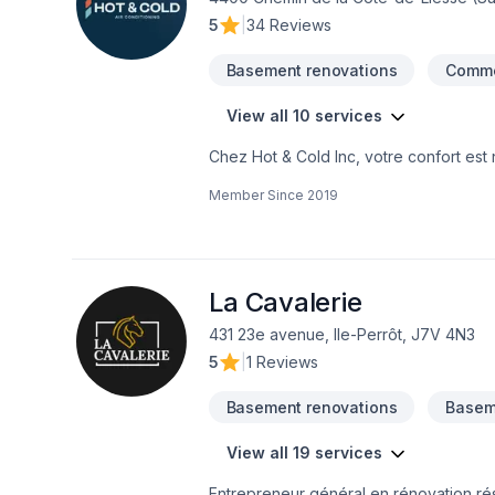
5
|
34 Reviews
Basement renovations
Comme
View all 10 services
Chez Hot & Cold Inc, votre confort est 
nos thermopompes comme votre système de
Member Since
2019
confort.Faites confiance à notre équip
La Cavalerie
431 23e avenue, Ile-Perrôt, J7V 4N3
5
|
1 Reviews
Basement renovations
Baseme
View all 19 services
Entrepreneur général en rénovation ré