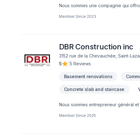
Nous sommes une compagnie qui offront 
pour votre maison.
Member Since
2023
DBR Construction inc
3152 rue de la Chevauchée, Saint-Laza
5
|
5 Reviews
Basement renovations
Comme
Concrete slab and staircase
Nous sommes entrepreneur général et s
dans la réparation de fissures de fondat
Member Since
2025
les travaux d’excavation de bâtiment.
d'entrées d'eau.Notre persévérance, n
de mieux vous accompagner et répond