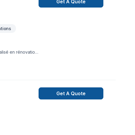
Get A Quote
tions
alisé en rénovation
Get A Quote