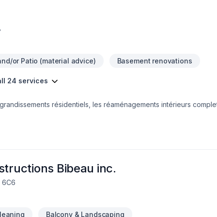
8
nd/or Patio (material advice)
Basement renovations
ll 24 services
randissements résidentiels, les réaménagements intérieurs complets
chaque étape : conception, gestion, coordination et exécution des
nel et durable, avec une approche axée sur la qualité, la précision e
structions Bibeau inc.
W 6C6
cleaning
Balcony & Landscaping