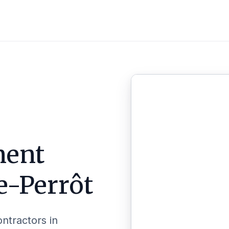
ent
le-Perrôt
ontractors in