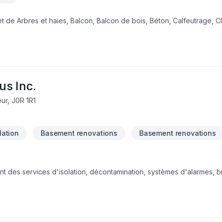
 de Arbres et haies, Balcon, Balcon de bois, Béton, Calfeutrage, Cl
oêle, Garage, Gouttières, Gypse, Insonorisation, Isolation, Isolation e
gelle, Patio, Peinture, Peinture extérieur, Plancher, Plomberie, Port
eur, Salle de bain, Soudeur, Sous-sol, Teinture de plancher, Tirage
nt envers la qualité et la satisfaction client à Montérégie,Montréa
sée, adaptée à chaque client, pour garantir des résultats au-delà d
a à cœur votre sat
us Inc.
ur, J0R 1R1
lation
Basement renovations
Basement renovations
des services d'isolation, décontamination, systèmes d'alarmes, bre