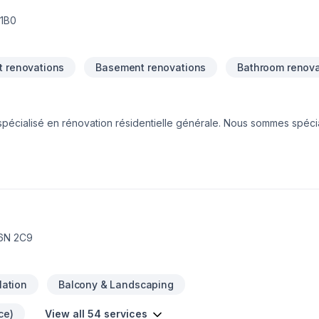
 1B0
 renovations
Basement renovations
Bathroom renova
pécialisé en rénovation résidentielle générale. Nous sommes spéci
J6N 2C9
lation
Balcony & Landscaping
ce)
View all 54 services