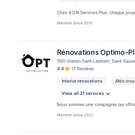
Chez A.D.N Services Plus, chaque projet
Démolition, Escalier et rampe, Foyer et p
Member Since
2016
mur, Isolation sous-sol, Maçonnerie, Mar
Rénovation générale, Revêtement extéri
l'occasion de démontrer notre engageme
l'importance d'une approche personnali
Confiez votre projet à une équipe qui 
Rénovations Optimo-Pl
1100 chemin Saint-Lambert, Saint-Sauve
4.9
|
17 Reviews
Interior renovations
Attic insu
View all 21 services
Nous sommes une compagnie qui offront 
pour votre maison.
Member Since
2023