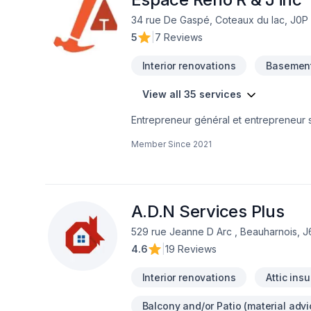
34 rue De Gaspé, Coteaux du lac, J0P
5
|
7 Reviews
Interior renovations
Basement
View all 35 services
Entrepreneur général et entrepreneur s
de salle de bain et finition intérieur.
Member Since
2021
A.D.N Services Plus
529 rue Jeanne D Arc , Beauharnois, 
4.6
|
19 Reviews
Interior renovations
Attic insu
Balcony and/or Patio (material advi