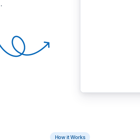
.
How it Works