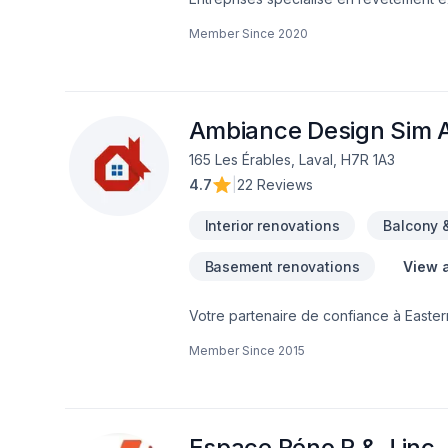
Member Since
2020
Ambiance Design Sim A
165 Les Érables, Laval, H7R 1A3
4.7
|
22 Reviews
Interior renovations
Balcony 
Basement renovations
View a
Votre partenaire de confiance à Easte
Art, spécialiste de Arbres et haies, Bét
Member Since
2015
Excavation intérieur, Fissures, Fondatio
uni, Paysagement, Peinture, Plancher, S
projets les plus ambitieux. Nous privilé
nos clients. Parlons de votre projet a
Espace Réno R & J inc