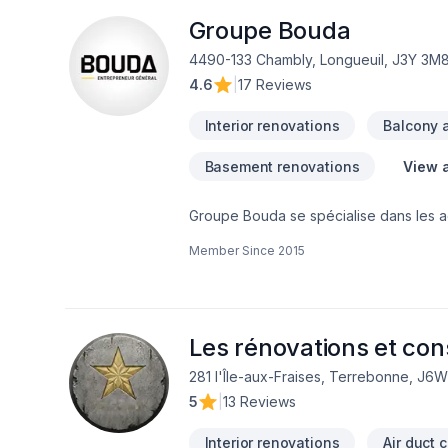
Groupe Bouda
4490-133 Chambly, Longueuil, J3Y 3M
4.6
|
17 Reviews
Interior renovations
Balcony a
Basement renovations
View a
Groupe Bouda se spécialise dans les ag
en main.Notre équipe prend en charge 
Member Since
2015
offrons un service structuré, profession
nos clients.
Les rénovations et con
281 l'Île-aux-Fraises, Terrebonne, J6
5
|
13 Reviews
Interior renovations
Air duct 