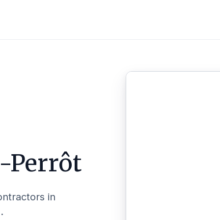
e-Perrôt
ontractors in
.