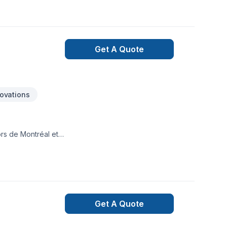
Get A Quote
ovations
Get A Quote