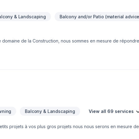
alcony & Landscaping
Balcony and/or Patio (material advice
le domaine de la Construction, nous sommes en mesure de répondre
’efficacité en milieu de travail. C’est pourquoi nous savons aménage
ficace. Nous ajusterons notre horaire de travail à la vôtre, afinqu’u
oit accessible et sécuritaire pour votre clientèle. Ne perdez aucune
entière satisfaction de sa clientèle, Construction Urbana inc. dévelo
 des réalisations de très haute qualité et complexité. Nous nous enga
a confiance de ceux-ci.
wning
Balcony & Landscaping
View all 69 services
etits projets à vos plus gros projets nous nous serons en mesure de
votre écoute. Service personnalisé !