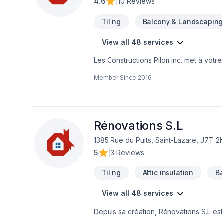
4.6
|
10 Reviews
Tiling
Balcony & Landscapin
View all 48 services
Les Constructions Pilon inc. met à votr
Armoires, Carrelage, Charpentier, Comm
Member Since
2016
Peinture, Plancher, Rénovation général
Eastern Ontario,Montérégie. Nous croy
garantir des résultats au-delà de vos 
confiance.
Rénovations S.L
1385 Rue du Puits, Saint-Lazare, J7T 2
5
|
3 Reviews
Tiling
Attic insulation
B
View all 48 services
Depuis sa création, Rénovations S.L es
Carrelage, Clôture, Crépis, Cuisine, Démo