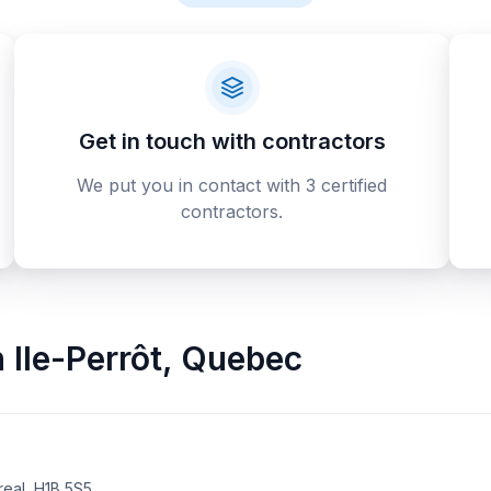
Get in touch with contractors
We put you in contact with 3 certified
contractors.
n
Ile-Perrôt
,
Quebec
real, H1B 5S5