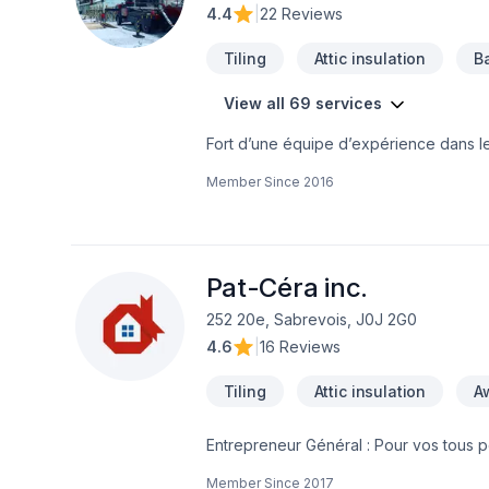
4.4
|
22 Reviews
Tiling
Attic insulation
B
View all 69 services
Fort d’une équipe d’expérience dans 
Notre équipe connaît l’importance de l
Member Since
2016
résidentiel ou commercial de manière ef
d’opération arrivées, votre commerce s
pendant votre projet.Afin de garantir l’
d’affaires efficaces, garantissant ainsi
nos clients, afin de gagner et garder l
Pat-Céra inc.
252 20e, Sabrevois, J0J 2G0
4.6
|
16 Reviews
Tiling
Attic insulation
A
Entrepreneur Général : Pour vos tous p
réalisez vos travaux tout en restant à 
Member Since
2017