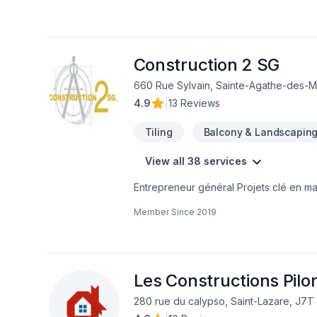
Construction 2 SG
660 Rue Sylvain, Sainte-Agathe-des-M
4.9
|
13 Reviews
Tiling
Balcony & Landscapin
View all 38 services
Entrepreneur général Projets clé en main Rénovation salle de bain après sinistre Une équipe sur la Rive-Nors de Montréal et
une en Estrie pour mieux vous servir
Member Since
2019
Les Constructions Pilon
280 rue du calypso, Saint-Lazare, J7T