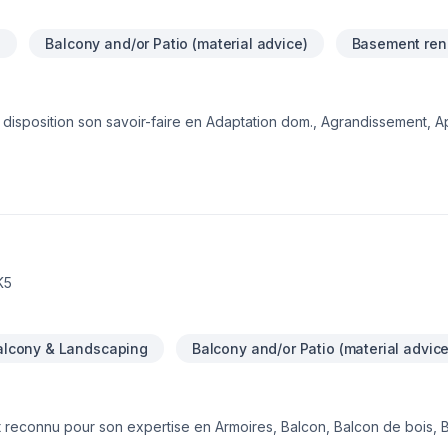
g
Balcony and/or Patio (material advice)
Basement ren
e disposition son savoir-faire en Adaptation dom., Agrandissement, Ap
ercial, Cuisine, Démolition, Escalier et rampe, Garage, Gouttières,
e, Salle de bain, Soudeur, Sous-sol, Tapis, Tirage de joint pour emb
ons en l'importance d'une approche personnalisée, adaptée à chaq
attentes. Demandez votre soumission personnalisée et démarrez votr
K5
alcony & Landscaping
Balcony and/or Patio (material advice
t reconnu pour son expertise en Armoires, Balcon, Balcon de bois, 
lition, Escalier et rampe, Fissures, Gypse, Insonorisation, Isolation, 