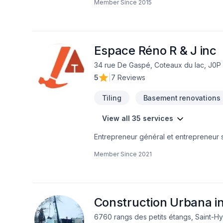
Member Since
2015
Excavation intérieur, Fissures, Fondatio
uni, Paysagement, Peinture, Plancher, S
projets les plus ambitieux. Nous privilé
nos clients. Parlons de votre projet a
Espace Réno R & J inc
34 rue De Gaspé, Coteaux du lac, J0P
5
|
7 Reviews
Tiling
Basement renovations
View all 35 services
Entrepreneur général et entrepreneur s
de salle de bain et finition intérieur.
Member Since
2021
Construction Urbana in
6760 rangs des petits étangs, Saint-Hy