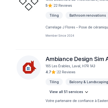
5
|
22 Reviews
Tiling
Bathroom renovations
Carrelage J Flores – Pose de céramique 
Carrelage J Flores offre un travail pré
Member Since
2024
attention particulière aux détails : alig
céramique au plancher et aux murs;Dou
(24x24, 24x48 et plus);Membranes d’ét
chauffants;Réparations et corrections de
comprenne exactement les travaux à réa
Ambiance Design Sim A
165 Les Érables, Laval, H7R 1A3
4.7
|
22 Reviews
Tiling
Balcony & Landscapin
View all 51 services
Votre partenaire de confiance à Easte
Art, spécialiste de Arbres et haies, Bét