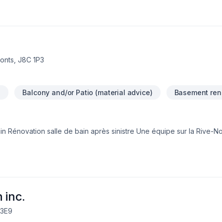
onts, J8C 1P3
g
Balcony and/or Patio (material advice)
Basement ren
 inc.
 3E9