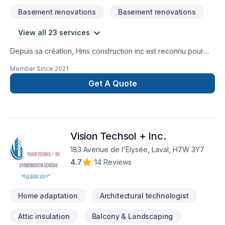
Basement renovations
Basement renovations
View all 23 services
Depuis sa création, Hms construction inc est reconnu pour
son expertise en Adaptation dom., Agrandissement, Après-
Member Since
2021
sinistre, Armoires, Balcon de bois, Commercial, Cuisine,
Garage, Patio, Rénovation générale, Salle de bain, Sous-sol.
Get A Quote
Nous desservons Montérégie avec passion et
professionnalisme. Nous croyons en l'importance d'une
approche personnalisée, adaptée à chaque client, pour
garantir des résultats au-delà de vos attentes. Demandez
Vision Techsol + Inc.
votre soumission personnalisée et démarrez votre projet en
toute confiance.
183 Avenue de l'Élysée, Laval, H7W 3Y7
4.7
|
14 Reviews
Home adaptation
Architectural technologist
Attic insulation
Balcony & Landscaping