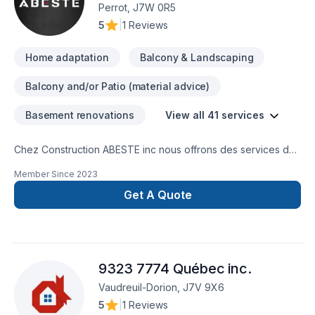
satisfaction.
Perrot, J7W 0R5
5
|
1 Reviews
Home adaptation
Balcony & Landscaping
Balcony and/or Patio (material advice)
Basement renovations
View all 41 services
Chez Construction ABESTE inc nous offrons des services de
rénovation résidentielle personnalisés et de hautes qualités,
Member Since
2023
en misant sur une relation de confiance durable avec nos
clients. Nous nous engageons à travailler avec respect,
Get A Quote
écoute et rigueur, afin de livrer des projets bien exécutés,
transparents et à la hauteur des attentes.N'hésitez pas à
consulter notre site web pour en apprendre plus sur ABESTE
ou pour une soumission.
9323 7774 Québec inc.
Vaudreuil-Dorion, J7V 9X6
5
|
1 Reviews