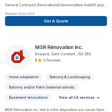
General Contractor,RenovationsExtensionsNew build30 plus
years experienceKitchen and bathroom
Member Since
2023
remodeling basement remodel
Get A Quote
MSR Rénovation inc.
Beaupré, Saint-Constant, J5A 2B9
5
|
5 Reviews
Home adaptation
Balcony & Landscaping
Balcony and/or Patio (material advice)
Basement renovations
View all 54 services
MSR Rénovation inc. met à votre disposition son savoir-faire