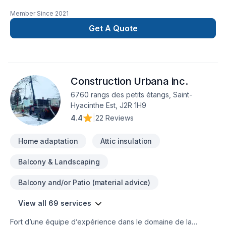
rénovation résidentielle générale. Nous sommes spécialisé
Member Since
2021
en rénovation de salle de bain et finition intérieur.
Get A Quote
Construction Urbana inc.
6760 rangs des petits étangs, Saint-
Hyacinthe Est, J2R 1H9
4.4
|
22 Reviews
Home adaptation
Attic insulation
Balcony & Landscaping
Balcony and/or Patio (material advice)
View all 69 services
Fort d’une équipe d’expérience dans le domaine de la