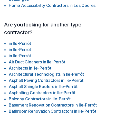
Home Accessibility Contractors
in
Les Cèdres
Are you looking for another type
contractor?
in
Ile-Perrôt
in
Ile-Perrôt
in
Ile-Perrôt
Air Duct Cleaners
in
Ile-Perrôt
Architects
in
Ile-Perrôt
Architectural Technologists
in
Ile-Perrôt
Asphalt Paving Contractors
in
Ile-Perrôt
Asphalt Shingle Roofers
in
Ile-Perrôt
Asphalting Contractors
in
Ile-Perrôt
Balcony Contractors
in
Ile-Perrôt
Basement Renovation Contractors
in
Ile-Perrôt
Bathroom Renovation Contractors
in
Ile-Perrôt