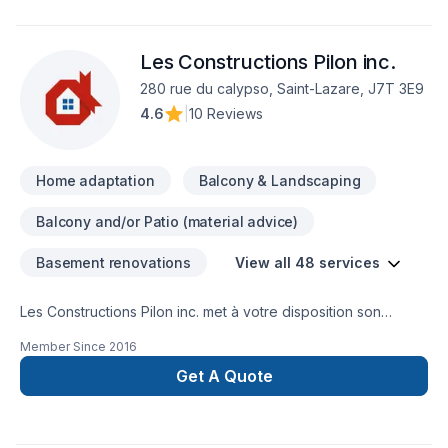
Les Constructions Pilon inc.
280 rue du calypso, Saint-Lazare, J7T 3E9
4.6
|
10 Reviews
Home adaptation
Balcony & Landscaping
Balcony and/or Patio (material advice)
Basement renovations
View all 48 services
Les Constructions Pilon inc. met à votre disposition son
savoir-faire en Adaptation dom., Agrandissement, Après-
Member Since
2016
sinistre, Armoires, Carrelage, Charpentier, Commercial,
Cuisine, Démolition, Escalier et rampe, Garage, Gouttières,
Get A Quote
Gypse, Meubles, Peinture, Plancher, Rénovation générale,
Salle de bain, Soudeur, Sous-sol, Tapis, Tirage de joint pour
embellir vos espaces à Eastern Ontario,Montérégie. Nous