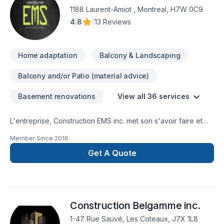
marches, brique , plâtrage , etc.).
1188 Laurent-Amiot , Montreal, H7W 0C9
4.8
|
13 Reviews
Home adaptation
Balcony & Landscaping
Balcony and/or Patio (material advice)
Basement renovations
View all 36 services
L'entreprise, Construction EMS inc. met son s'avoir faire et
ses compétences au service de tout projet de construction,
Member Since
2016
de rénovation, d'aménagement, de transformation
d'habitation. Elle contribue à l’amélioration du cadre de vie
Get A Quote
de sa clientèle en offrant un service et un travail de qualité
tout en étant personnalisés. L'entreprise ainsi que ses
employés, sont respectueux des techniques et des
méthodes les mieux adaptées à chaque chantier en prenant
Construction Belgamme inc.
compte des contraintes et des impératifs des ses clients.
soucieux de la qualité et de ses coûts, nous travaillons en
1-47 Rue Sauvé, Les Coteaux, J7X 1L8