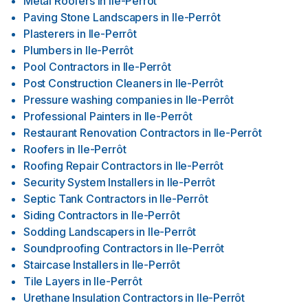
Metal Roofers
in
Ile-Perrôt
Paving Stone Landscapers
in
Ile-Perrôt
Plasterers
in
Ile-Perrôt
Plumbers
in
Ile-Perrôt
Pool Contractors
in
Ile-Perrôt
Post Construction Cleaners
in
Ile-Perrôt
Pressure washing companies
in
Ile-Perrôt
Professional Painters
in
Ile-Perrôt
Restaurant Renovation Contractors
in
Ile-Perrôt
Roofers
in
Ile-Perrôt
Roofing Repair Contractors
in
Ile-Perrôt
Security System Installers
in
Ile-Perrôt
Septic Tank Contractors
in
Ile-Perrôt
Siding Contractors
in
Ile-Perrôt
Sodding Landscapers
in
Ile-Perrôt
Soundproofing Contractors
in
Ile-Perrôt
Staircase Installers
in
Ile-Perrôt
Tile Layers
in
Ile-Perrôt
Urethane Insulation Contractors
in
Ile-Perrôt