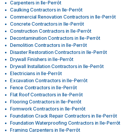
Carpenters
in
Ile-Perrôt
Caulking Contractors
in
Ile-Perrôt
Commercial Renovation Contractors
in
Ile-Perrôt
Concrete Contractors
in
Ile-Perrôt
Construction Contractors
in
Ile-Perrôt
Decontamination Contractors
in
Ile-Perrôt
Demolition Contractors
in
Ile-Perrôt
Disaster Restoration Contractors
in
Ile-Perrôt
Drywall Finishers
in
Ile-Perrôt
Drywall Installation Contractors
in
Ile-Perrôt
Electricians
in
Ile-Perrôt
Excavation Contractors
in
Ile-Perrôt
Fence Contractors
in
Ile-Perrôt
Flat Roof Contractors
in
Ile-Perrôt
Flooring Contractors
in
Ile-Perrôt
Formwork Contractors
in
Ile-Perrôt
Foundation Crack Repair Contractors
in
Ile-Perrôt
Foundation Waterproofing Contractors
in
Ile-Perrôt
Framing Carpenters
in
Ile-Perrôt