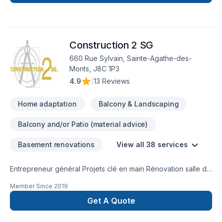
Construction 2 SG
660 Rue Sylvain, Sainte-Agathe-des-
Monts, J8C 1P3
4.9
|
13 Reviews
Home adaptation
Balcony & Landscaping
Balcony and/or Patio (material advice)
Basement renovations
View all 38 services
Entrepreneur général Projets clé en main Rénovation salle de
bain après sinistre Une équipe sur la Rive-Nors de Montréal
Member Since
2019
et une en Estrie pour mieux vous servir
Get A Quote