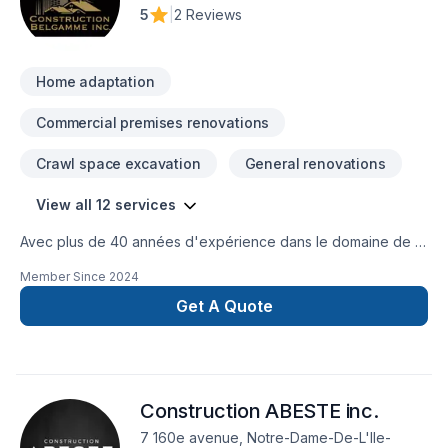
partenariat avec des sous-traitants professionnels et
5
|
2 Reviews
reconnus.
Home adaptation
Commercial premises renovations
Crawl space excavation
General renovations
View all 12 services
Avec plus de 40 années d'expérience dans le domaine de la
construction, Construction Belgamme inc. est reconnu pour
Member Since
2024
son expertise en adaptation domiciliaire, Agrandissement de
maison, garage, deuxième et troisième étages, Après-
Get A Quote
sinistre, rénovation générale, commercial, industriel. Nous
desservons Vaudreuil-Soulange, Montérégie, Montréal,
Laval. Notre équipe expérimentée vous accompagne à
chaque étape avec passion et professionnalisme avec des
Construction ABESTE inc.
conseils sur mesure et un service clé en main irréprochable.
Confiez votre projet à une équipe qui a à cœur votre
7 160e avenue, Notre-Dame-De-L'Ile-