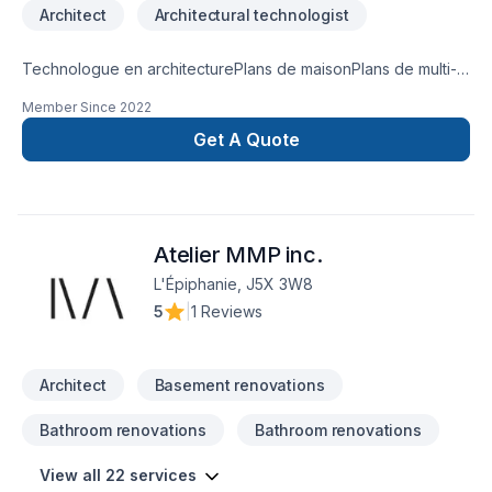
Architect
Architectural technologist
Technologue en architecturePlans de maisonPlans de multi-
logementPlans de rénovation (Demande de permis)Plans
Member Since
2022
d'agrandissementArchitecture
Get A Quote
Atelier MMP inc.
L'Épiphanie, J5X 3W8
5
|
1 Reviews
Architect
Basement renovations
Bathroom renovations
Bathroom renovations
View all 22 services