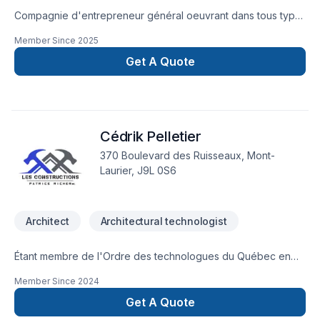
Compagnie d'entrepreneur général oeuvrant dans tous type
de projet.
Member Since
2025
Get A Quote
Cédrik Pelletier
370 Boulevard des Ruisseaux, Mont-
Laurier, J9L 0S6
Architect
Architectural technologist
Étant membre de l'Ordre des technologues du Québec en
architecture, je suis fier de vous présenter notre service de
Member Since
2024
plans sur mesure, de plans d'agrandissement et nos plans en
ligne!C'est avec la plus grande écoute et le plus grand
Get A Quote
soucis du détail que nous allons faire de votre rêve une