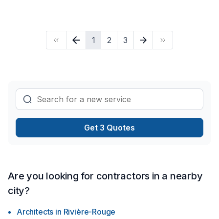
vos délais et votre vision. Demandez votre soumission
personnalisée et démarrez votre projet en toute confiance.
Notre engagement est simple : offrir un service d'exception,
1
2
3
centré sur vos besoins et vos aspirations.
Get 3 Quotes
Are you looking for contractors in a nearby
city?
Architects
in
Rivière-Rouge