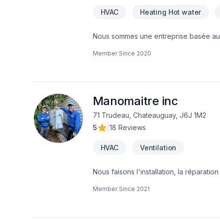
HVAC
Heating Hot water
Nous sommes une entreprise basée au Qué
de personnes qui nous ont fait confiance
Member Since
2020
Manomaitre inc
71 Trudeau, Chateauguay, J6J 1M2
5
|
18 Reviews
HVAC
Ventilation
Nous faisons l'installation, la réparati
Member Since
2021