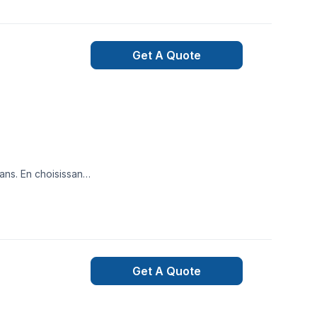
abel/St-Jérôme à
Get A Quote
ans. En choisissant
ité et le
Get A Quote