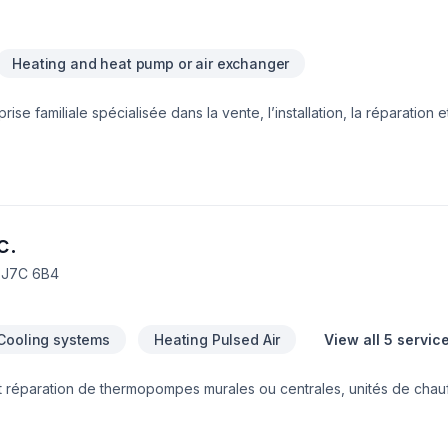
Heating and heat pump or air exchanger
prise familiale spécialisée dans la vente, l’installation, la réparation e
e pour les secteurs résidentiels et commerciaux. Fondée par Francis
nce, l’entreprise se distingue par son approche personnalisée, so
sation Frostair vise à offrir le confort optimal à ses clients tout au l
 et dévoués.
c.
, J7C 6B4
Cooling systems
Heating Pulsed Air
View all 5 servic
n et réparation de thermopompes murales ou centrales, unités de chauf
igération, c’est toute une équipe de techniciens qualifiés en climati
tablie à Blainville, Quartz Réfrigération dessert une clientèle résiden