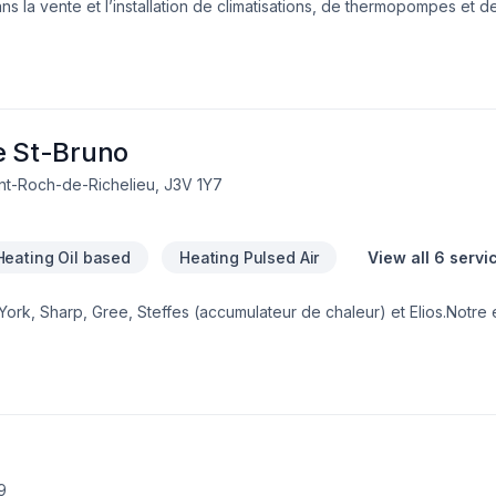
ns la vente et l’installation de climatisations, de thermopompes et 
. Nous sommes l'un des plus importants concessionnaire Carrier dan
e St-Bruno
int-Roch-de-Richelieu, J3V 1Y7
Heating Oil based
Heating Pulsed Air
View all 6 servi
York, Sharp, Gree, Steffes (accumulateur de chaleur) et Elios.Notre e
ndustrie grâce à notre service personnalisé et nos compétences en 
illons fort afin que nos services et produits permettent à nos clients
s leur chez-soi. Améliorer votre qualité de vie au sein de votre de
est composée uniquement de spécialistes certifiés. Nos prix sont just
9