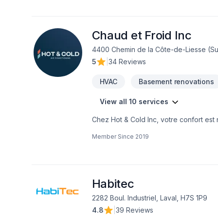
commerciale sur le grand territoire de 
Mont-Tremblant) et Lanaudière (Joliette
Chaud et Froid Inc
4400 Chemin de la Côte-de-Liesse (Sui
5
|
34 Reviews
HVAC
Basement renovations
View all 10 services
Chez Hot & Cold Inc, votre confort est 
nos thermopompes comme votre système de
Member Since
2019
confort.Faites confiance à notre équip
Habitec
2282 Boul. Industriel, Laval, H7S 1P9
4.8
|
39 Reviews