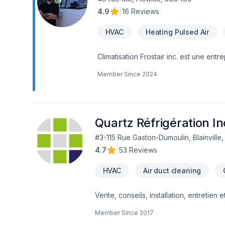
4.9
|
16 Reviews
HVAC
Heating Pulsed Air
Climatisation Frostair inc. est une entre
systèmes de climatisation et chauffag
Member Since
2024
expert avec plus de 15 ans d’expérie
la qualité et son service rapide. Climati
à une équipe de techniciens qualifiés
Quartz Réfrigération In
#3-115 Rue Gaston-Dumoulin, Blainville
4.7
|
53 Reviews
HVAC
Air duct cleaning
Vente, conseils, installation, entretie
ou systèmes de ventilation… Quartz Réfr
Member Since
2017
chauffage au service de votre confort !É