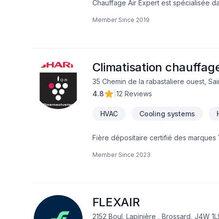
Chauffage Air Expert est spécialisée da
chauffage résidentiels et commerciales
Member Since
2019
Montreal.
Climatisation chauffag
35 Chemin de la rabastaliere ouest, Sa
4.8
|
12 Reviews
HVAC
Cooling systems
Fière dépositaire certifié des marques 
bâtie une réputation enviable dans l’i
Member Since
2023
climatisation et de chauffage.Nous trava
maximum de confort et de bien être dan
notre principale priorité. Notre équipe 
Merci de votre confiance!
FLEXAIR
2152 Boul. Lapinière , Brossard, J4W 1L