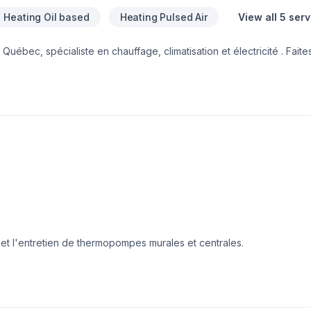
Heating Oil based
Heating Pulsed Air
View all 5 ser
bec, spécialiste en chauffage, climatisation et électricité . Faites 
 pour contribuer à leur confort et leur tranquillité d'esprit.
on et l'entretien de thermopompes murales et centrales.