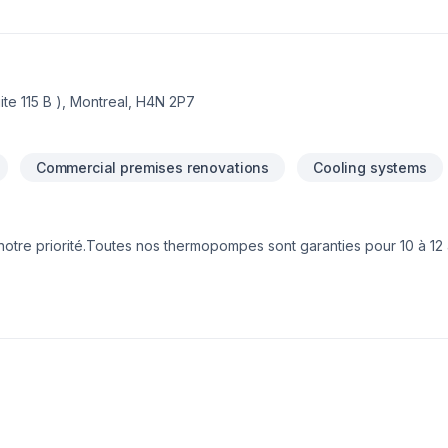
Montréal et de Laval, incluant la Rive-Nord, les Laurentides (de Mir
 et environs).
te 115 B ), Montreal, H4N 2P7
Commercial premises renovations
Cooling systems
notre priorité.Toutes nos thermopompes sont garanties pour 10 à 12 
 chauffage et climatisation vous choisissez la durabilité, la fiabil
e dévouée à satisfaire vos besoins!