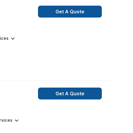
Get A Quote
vices
Get A Quote
rvices