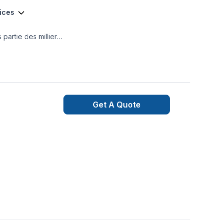
vices
partie des milliers
Get A Quote