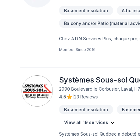
Basement insulation
Attic ins
Balcony and/or Patio (material advi
Chez A.D.N Services Plus, chaque projet
Démolition, Escalier et rampe, Foyer et p
Member Since
2016
mur, Isolation sous-sol, Maçonnerie, Mar
Rénovation générale, Revêtement extéri
l'occasion de démontrer notre engageme
l'importance d'une approche personnali
Confiez votre projet à une équipe qui 
Systèmes Sous-sol Q
2990 Boulevard le Corbusier, Laval, H
4.5
|
23 Reviews
Basement insulation
Basemen
View all 19 services
Systèmes Sous-sol Québec a débuté en 2