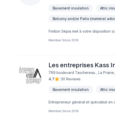
Basement insulation
Attic ins
Balcony and/or Patio (material advi
Finition Sépia met à votre disposition 
Clôture, Crépis, Cuisine, Démolition, Esc
Member Since
2016
entre-toît, Isolation mur, Isolation sous
Revêtement extérieur, Salle de bain, S
Ontario,Laval,Montérégie,Montréal. No
pour garantir des résultats au-delà de
vous aider.
Les entreprises Kass I
769 boulevard Taschereau , La Prairie
4.7
|
30 Reviews
Basement insulation
Attic ins
Entrepreneur général et spécialisé en d
calfeutrage des portes et fenêtres et r
Member Since
2019