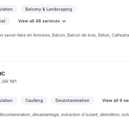
ulation
Balcony & Landscaping
ce)
View all 48 services
son savoir-faire en Armoires, Balcon, Balcon de bois, Béton, Calfeutr
alier et rampe, Fissures, Foyer et poêle, Gypse, Insonorisation, Isola
-sol, Margelle, Meubles, Patio, Peinture, Plancher, Portes et fenêtres,
olarium, Soudeur, Sous-sol, Tapis pour embellir vos espaces à Easte
us croyons en l'importance d'une approche personnalisée, adaptée 
 vos attentes. Parlons de votre projet aujourd'hui et voyons comme
nc
, J5R 1W1
ulation
Caulking
Decontamination
View all 9 se
écontamination, désamiantage, extraction d'isolant, démolition, isol
éfections de toiture de bardeau.