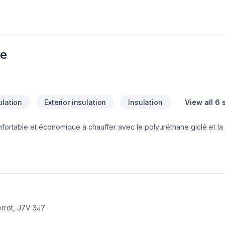
i éloignées que l'Abitibi et le bas du fleuve d'un côté et Gatineau 
 une partie importante de notre clientèle, incluant les agents immobi
ur place vos projets de travaux. N'hésitez pas à communiquer avec
re
ulation
Exterior insulation
Insulation
View all 6 
ortable et économique à chauffer avec le polyuréthane giclé et la 
rrot, J7V 3J7