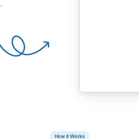
.
How it Works