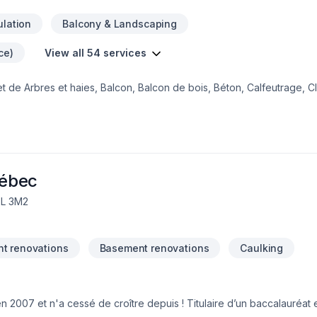
ulation
Balcony & Landscaping
ce)
View all 54 services
 de Arbres et haies, Balcon, Balcon de bois, Béton, Calfeutrage, Cl
oêle, Garage, Gouttières, Gypse, Insonorisation, Isolation, Isolation e
gelle, Patio, Peinture, Peinture extérieur, Plancher, Plomberie, Port
eur, Salle de bain, Soudeur, Sous-sol, Teinture de plancher, Tirage
nt envers la qualité et la satisfaction client à Montérégie,Montréa
sée, adaptée à chaque client, pour garantir des résultats au-delà d
a à cœur votre sat
uébec
7L 3M2
t renovations
Basement renovations
Caulking
007 et n'a cessé de croître depuis ! Titulaire d’un baccalauréat e