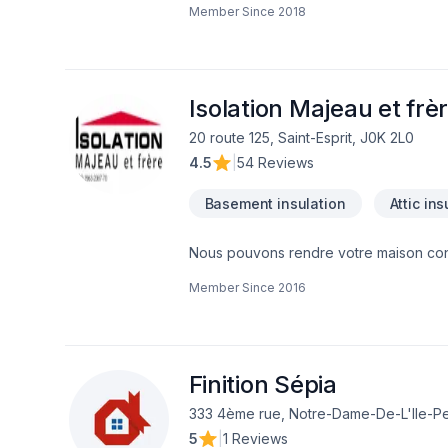
Member Since
2018
sur demande, dans d'autres régions auss
transactions immobilières consistent en
déplaçons gratuitement pour évaluer s
meilleur service possible!
Isolation Majeau et frè
20 route 125, Saint-Esprit, J0K 2L0
4.5
|
54 Reviews
Basement insulation
Attic ins
Nous pouvons rendre votre maison conf
sommes en affaires depuis 1992.
Member Since
2016
Finition Sépia
333 4ème rue, Notre-Dame-De-L'Ile-Pe
5
|
1 Reviews