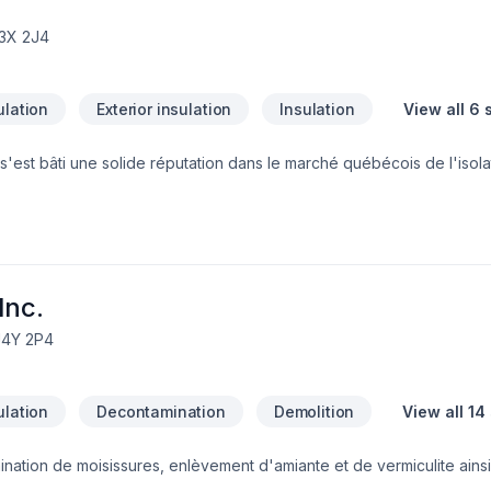
J3X 2J4
ulation
Exterior insulation
Insulation
View all 6 
s'est bâti une solide réputation dans le marché québécois de l'isola
tructions résidentielles, commerciales et industrielles, Sa clientèle 
que de particuliers. L'entreprise offre une variété de services inclu
flage de la cellulose pulvérisée Qu'il s'agisse d'isolation ou d'inso
me complète de solutions toutes aussi performantes qu'abordables. N
us fera plaisir de répondre à vos questionsDAVID IPPERSIEL PROPRI
n@gmail.com
Inc.
J4Y 2P4
ulation
Decontamination
Demolition
View all 14
tion de moisissures, enlèvement d'amiante et de vermiculite ainsi q
régie, Estrie, Centre du Québec, Grand Montréal, Rive-Nord et Lana