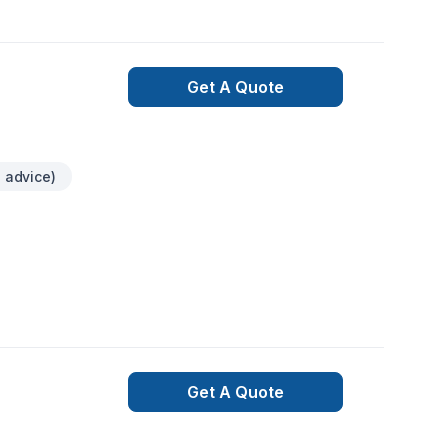
Get A Quote
l advice)
Get A Quote