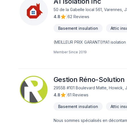
A1 Isolation Inc
50 de la Gabelle local 561, Varennes, 
4.8
|
62 Reviews
Basement insulation
Attic ins
(MEILLEUR PRIX GARANTI)!!!A1 isolation 
de l'insonorisation acoustique. Des cons
Member Since
2019
autant d'entrepreneurs en construction 
mousse de polyuréthane giclé et le souf
isolation offre à sa clientèle une gam
contacter un de nos spécialistes il no
4827 RBQ:5715-8859-01 infoa1isolatio
Gestion Réno-Solution 
2955B #101 Boulevard Matte, Howick, 
4.8
|
61 Reviews
Basement insulation
Attic ins
Nous sommes spécialisés en décontamina
Nous couvrons principalement la Monté