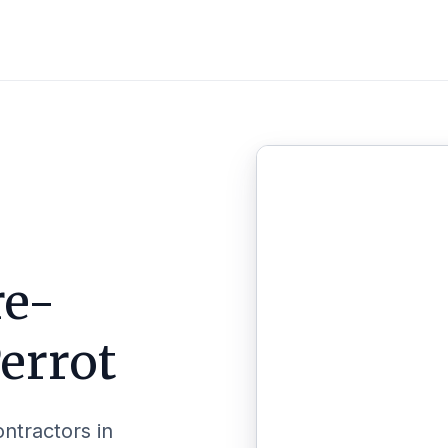
re-
errot
ontractors in