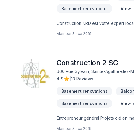
Basement renovations
View a
Construction KRD est votre expert local
Garage, Gouttières, Gypse, Insonorisati
Member Since
2019
bain, Sous-sol dans les secteurs de La
expérimentée vous accompagne à chaqu
Confiez votre projet à une équipe qui a
Construction 2 SG
660 Rue Sylvain, Sainte-Agathe-des-M
4.9
|
13 Reviews
Basement renovations
Balco
Basement renovations
View a
Entrepreneur général Projets clé en main Rénovation salle de bain après sinistre Une équipe sur la Rive-Nors de Montréal et
une en Estrie pour mieux vous servir
Member Since
2019