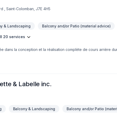
rd , Saint-Colomban, J7E 4H5
ny & Landscaping
Balcony and/or Patio (material advice)
ll 20 services
ée dans la conception et la réalisation complète de cours arrière dur
esure alliant esthétisme, fonctionnalité et durabilité, afin de créer 
ison hivernale, notre équipe agit comme entrepreneur général, offr
our une salle de bain, une cuisine ou tout autre projet intérieur ou e
ême rigueur à chaque étape des travaux.Notre mission est d’offrir u
design à la réalisation.
tte & Labelle inc.
g
Balcony & Landscaping
Balcony and/or Patio (mater