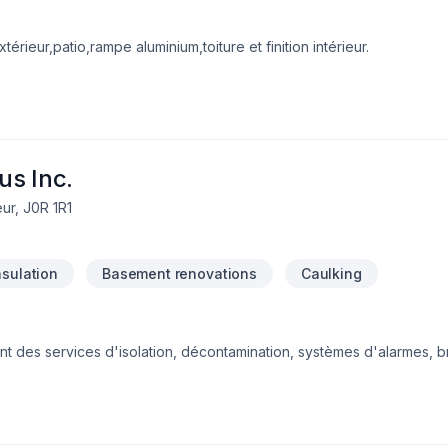
érieur,patio,rampe aluminium,toiture et finition intérieur.
us Inc.
ur, J0R 1R1
insulation
Basement renovations
Caulking
des services d'isolation, décontamination, systèmes d'alarmes, bre