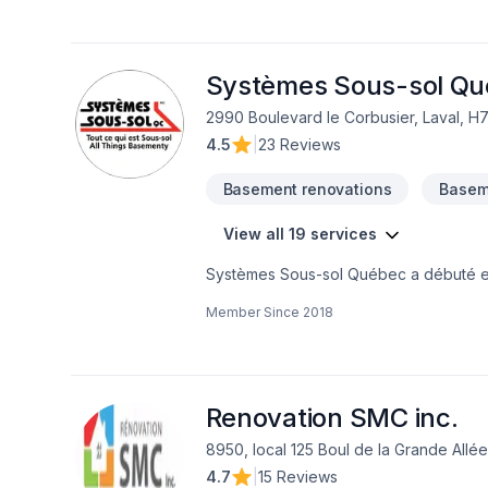
Systèmes Sous-sol Q
2990 Boulevard le Corbusier, Laval, H
4.5
|
23 Reviews
Basement renovations
Baseme
View all 19 services
Systèmes Sous-sol Québec a débuté en 2
d’une vaste expérience en construction
Member Since
2018
réparation de fondations étaient exact
mission de développer notre vie et nos 
savons à quel point il peut être diffi
sol Québec travaille à changer cela. L'exc
tranquillité d'esprit ne sont que quel
Renovation SMC inc.
clients. Nous adhérons à notre garantie e
8950, local 125 Boul de la Grande Allée,
encore. Nous faisons partie d'un rése
4.7
|
15 Reviews
partagent leurs connaissances et leur e