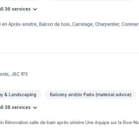
ll 36 services
 en Après-sinistre, Balcon de bois, Carrelage, Charpentier, Commerc
on, Isolation mur, Patio, Plancher, Rénovation générale, Revêtement 
naudière,Laurentides,Laval, combinant expérience, innovation et rig
e étape, avec des conseils sur mesure et un service clé en main 
 à cœur votre satisfaction.
onts, J8C 1P3
ny & Landscaping
Balcony and/or Patio (material advice)
ll 38 services