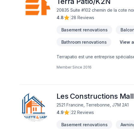
Terra Patio/K2N
20835 Suite #102 chemin de la cote no
4.8
|
28 Reviews
Basement renovations
Balco
Bathroom renovations
View a
Terrapatio est une entreprise spécialis
estivale. Nous offrons des projets sur m
Member Since
2016
extérieurs uniques et harmonieux.En sa
rénovation résidentielle . Que ce soit p
mettons le même souci du détail et la m
main, professionnel et personnalisé, du 
Les Constructions Malle
2521 Francine, Terrebonne, J7M 2A1
4.9
|
22 Reviews
Basement renovations
Awnin