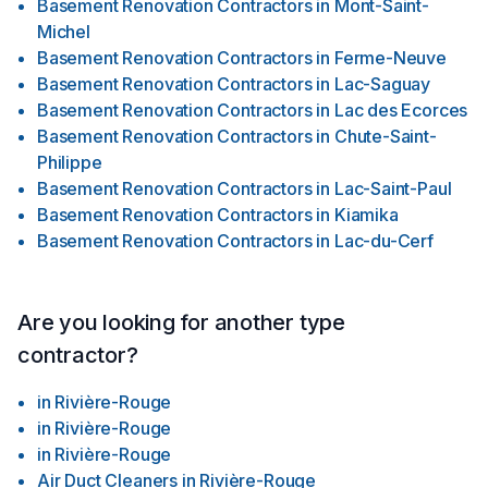
Basement Renovation Contractors
in
Mont-Saint-
Michel
Basement Renovation Contractors
in
Ferme-Neuve
Basement Renovation Contractors
in
Lac-Saguay
Basement Renovation Contractors
in
Lac des Ecorces
Basement Renovation Contractors
in
Chute-Saint-
Philippe
Basement Renovation Contractors
in
Lac-Saint-Paul
Basement Renovation Contractors
in
Kiamika
Basement Renovation Contractors
in
Lac-du-Cerf
Are you looking for another type
contractor?
in
Rivière-Rouge
in
Rivière-Rouge
in
Rivière-Rouge
Air Duct Cleaners
in
Rivière-Rouge