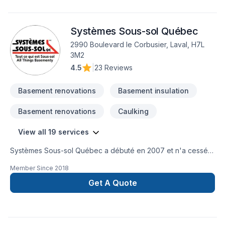
Systèmes Sous-sol Québec
2990 Boulevard le Corbusier, Laval, H7L
3M2
4.5
|
23 Reviews
Basement renovations
Basement insulation
Basement renovations
Caulking
View all 19 services
Systèmes Sous-sol Québec a débuté en 2007 et n'a cessé
de croître depuis ! Titulaire d’un baccalauréat en ingénierie et
Member Since
2018
d’une vaste expérience en construction, le fondateur, Michel
Haydamous, a décidé que l’étanchéité des sous-sols et la
Get A Quote
réparation de fondations étaient exactement l’industrie qu’il
recherchait. Aujourd'hui, nous commençons chaque jour
avec la mission de développer notre vie et nos affaires avec
une équipe gagnante qui offre toujours le meilleur à ses