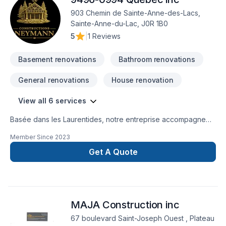
903 Chemin de Sainte-Anne-des-Lacs,
Sainte-Anne-du-Lac, J0R 1B0
5
|
1 Reviews
Basement renovations
Bathroom renovations
General renovations
House renovation
View all 6 services
Basée dans les Laurentides, notre entreprise accompagne
les propriétaires dans leurs projets de rénovation
Member Since
2023
résidentielle avec une approche structurée, soignée et
centrée sur la qualité d’exécution.En tant qu’entrepreneur
Get A Quote
général, nous assurons la gestion complète du chantier :
planification, coordination des intervenants, suivi rigoureux
des étapes, respect des délais et contrôle de la qualité.
Chaque projet est mené avec méthode, transparence et
MAJA Construction inc
souci du détail, afin d’offrir une expérience fluide et sans
surprises.Nous croyons qu’une rénovation réussie repose
67 boulevard Saint-Joseph Ouest , Plateau
autant sur le résultat final que sur la façon dont elle est