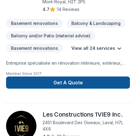
Mont-Royal, H2T 2P5
réalisée. C’est pourquoi nous mettons l’accent sur la
4.7
|
14 Reviews
communication, la propreté du chantier, le respect des lieux
et des finitions impeccables. Notre priorité : livrer des
Basement renovations
Balcony & Landscaping
espaces harmonieux, durables et parfaitement adaptés au
mode de vie de nos clients.Que ce soit pour moderniser
Balcony and/or Patio (material advice)
votre résidence, optimiser votre aménagement ou
transformer complètement votre intérieur, nous vous
Basement renovations
View all 24 services
accompagnons avec professionnalisme, rigueur et
engagement — du premier échange jusqu’à la livraison
Entreprise spécialisée en rénovation intérieure, extérieur,
finale.
extension de maison, balcon , finition de sous-sol, salle de
Member Since
2017
bain,cuisine,portes et fenêtres,murs porteurs , structure
charpente,
Get A Quote
Les Constructions 1VIE9 Inc.
2451 Boulevard Des Oiseaux, Laval, H7L
4X6