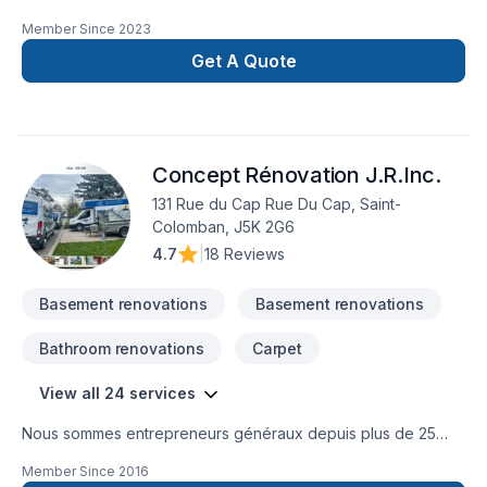
d'isolation, décontamination, systèmes d'alarmes, bref, tout le
Member Since
2023
comfort pour votre maison.
Get A Quote
Concept Rénovation J.R.Inc.
131 Rue du Cap Rue Du Cap, Saint-
Colomban, J5K 2G6
4.7
|
18 Reviews
Basement renovations
Basement renovations
Bathroom renovations
Carpet
View all 24 services
Nous sommes entrepreneurs généraux depuis plus de 25
ans, et au fil de toutes ces années, nous avons bâti une
Member Since
2016
réputation solide dans le domaine de la rénovation