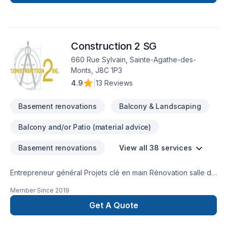
Salle de bain, Sous-sol dans les secteurs de
Lanaudière,Laurentides,Laval, combinant expérience,
innovation et rigueur. Notre équipe expérimentée vous
accompagne à chaque étape, avec des conseils sur mesure
Construction 2 SG
et un service clé en main irréprochable. Confiez votre projet
à une équipe qui a à cœur votre satisfaction.
660 Rue Sylvain, Sainte-Agathe-des-
Monts, J8C 1P3
4.9
|
13 Reviews
Basement renovations
Balcony & Landscaping
Balcony and/or Patio (material advice)
Basement renovations
View all 38 services
Entrepreneur général Projets clé en main Rénovation salle de
bain après sinistre Une équipe sur la Rive-Nors de Montréal
Member Since
2019
et une en Estrie pour mieux vous servir
Get A Quote