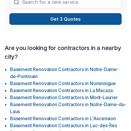
pour répondre aux besoins spécifiques de chaque
entreprise. Que ce soit pour des bureaux, des magasins ou
des installations industrielles, nous sommes équipés pour
Get 3 Quotes
gérer des projets de toutes tailles et de toutes complexités.
Engagement qualité Chez Les Constructions Immoblex, nous
nous engageons à fournir des services de la plus haute
qualité à nos clients. Notre équipe est composée de
professionnels qualifiés et expérimentés, qui travaillent avec
Are you looking for contractors in a nearby
dévouement pour assurer la réussite de chaque projet. Nous
city?
accordons une grande importance à la satisfaction de nos
clients, en offrant un service personnalisé, des solutions
Basement Renovation Contractors
in
Notre-Dame-
innovantes et un respect strict des délais et des budgets.
de-Pontmain
Basement Renovation Contractors
in
Nominingue
Basement Renovation Contractors
in
La Macaza
Basement Renovation Contractors
in
Mont-Laurier
Basement Renovation Contractors
in
Notre-Dame-du-
Laus
Basement Renovation Contractors
in
L'Ascension
Basement Renovation Contractors
in
Lac-des-Îles