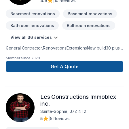
4.9
|
10 Reviews
Basement renovations
Basement renovations
Bathroom renovations
Bathroom renovations
View all 36 services
General Contractor,RenovationsExtensionsNew build30 plus
years experienceKitchen and bathroom
Member Since
2023
remodeling basement remodel
Get A Quote
Les Constructions Immoblex
inc.
Sainte-Sophie, J7Z 4T2
5
|
5 Reviews