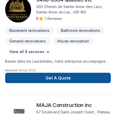
903 Chemin de Sainte-Anne-des-Lacs,
Sainte-Anne-du-Lac, J0R 1B0
5
|
1 Reviews
Basement renovations
Bathroom renovations
General renovations
House renovation
View all 6 services
Basée dans les Laurentides, notre entreprise accompagne
les propriétaires dans leurs projets de rénovation
Member Since
2023
résidentielle avec une approche structurée, soignée et
centrée sur la qualité d’exécution.En tant qu’entrepreneur
Get A Quote
général, nous assurons la gestion complète du chantier :
planification, coordination des intervenants, suivi rigoureux
des étapes, respect des délais et contrôle de la qualité.
Chaque projet est mené avec méthode, transparence et
MAJA Construction inc
souci du détail, afin d’offrir une expérience fluide et sans
surprises.Nous croyons qu’une rénovation réussie repose
67 boulevard Saint-Joseph Ouest , Plateau
autant sur le résultat final que sur la façon dont elle est