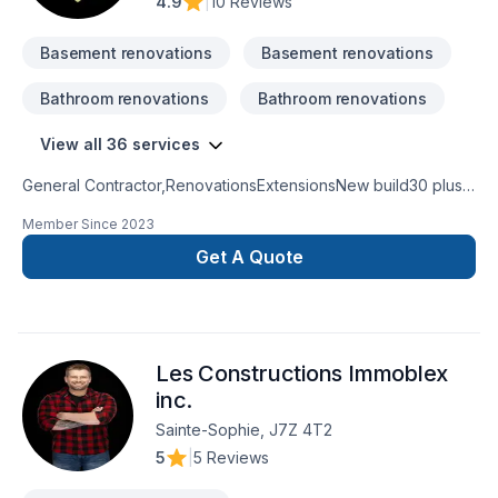
4.9
|
10 Reviews
Basement renovations
Basement renovations
Bathroom renovations
Bathroom renovations
View all 36 services
General Contractor,RenovationsExtensionsNew build30 plus
years experienceKitchen and bathroom
Member Since
2023
remodeling basement remodel
Get A Quote
Les Constructions Immoblex
inc.
Sainte-Sophie, J7Z 4T2
5
|
5 Reviews