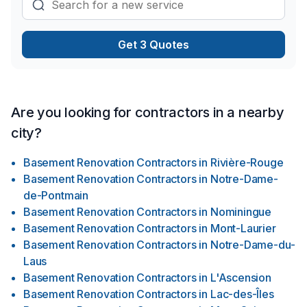
pour répondre aux besoins spécifiques de chaque
entreprise. Que ce soit pour des bureaux, des magasins ou
des installations industrielles, nous sommes équipés pour
Get 3 Quotes
gérer des projets de toutes tailles et de toutes complexités.
Engagement qualité Chez Les Constructions Immoblex, nous
nous engageons à fournir des services de la plus haute
qualité à nos clients. Notre équipe est composée de
professionnels qualifiés et expérimentés, qui travaillent avec
Are you looking for contractors in a nearby
dévouement pour assurer la réussite de chaque projet. Nous
city?
accordons une grande importance à la satisfaction de nos
clients, en offrant un service personnalisé, des solutions
Basement Renovation Contractors
in
Rivière-Rouge
innovantes et un respect strict des délais et des budgets.
Basement Renovation Contractors
in
Notre-Dame-
de-Pontmain
Basement Renovation Contractors
in
Nominingue
Basement Renovation Contractors
in
Mont-Laurier
Basement Renovation Contractors
in
Notre-Dame-du-
Laus
Basement Renovation Contractors
in
L'Ascension
Basement Renovation Contractors
in
Lac-des-Îles