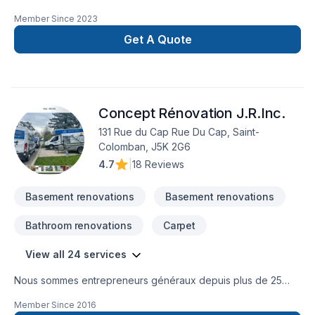
d'isolation, décontamination, systèmes d'alarmes, bref, tout le
Member Since
2023
comfort pour votre maison.
Get A Quote
Concept Rénovation J.R.Inc.
131 Rue du Cap Rue Du Cap, Saint-
Colomban, J5K 2G6
4.7
|
18 Reviews
Basement renovations
Basement renovations
Bathroom renovations
Carpet
View all 24 services
Nous sommes entrepreneurs généraux depuis plus de 25
ans, et au fil de toutes ces années, nous avons bâti une
Member Since
2016
réputation solide dans le domaine de la rénovation