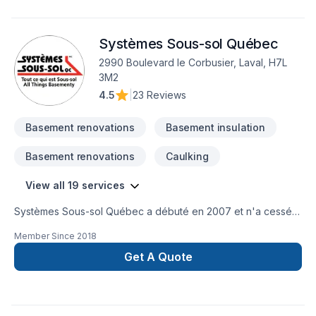
Systèmes Sous-sol Québec
2990 Boulevard le Corbusier, Laval, H7L
3M2
4.5
|
23 Reviews
Basement renovations
Basement insulation
Basement renovations
Caulking
View all 19 services
Systèmes Sous-sol Québec a débuté en 2007 et n'a cessé
de croître depuis ! Titulaire d’un baccalauréat en ingénierie et
Member Since
2018
d’une vaste expérience en construction, le fondateur, Michel
Haydamous, a décidé que l’étanchéité des sous-sols et la
Get A Quote
réparation de fondations étaient exactement l’industrie qu’il
recherchait. Aujourd'hui, nous commençons chaque jour
avec la mission de développer notre vie et nos affaires avec
une équipe gagnante qui offre toujours le meilleur à ses