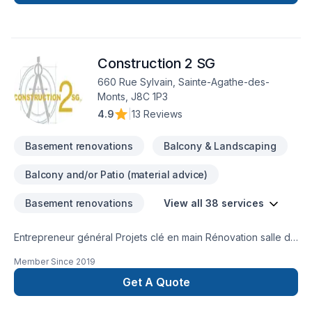
Salle de bain, Sous-sol dans les secteurs de
Lanaudière,Laurentides,Laval, combinant expérience,
innovation et rigueur. Notre équipe expérimentée vous
accompagne à chaque étape, avec des conseils sur mesure
Construction 2 SG
et un service clé en main irréprochable. Confiez votre projet
à une équipe qui a à cœur votre satisfaction.
660 Rue Sylvain, Sainte-Agathe-des-
Monts, J8C 1P3
4.9
|
13 Reviews
Basement renovations
Balcony & Landscaping
Balcony and/or Patio (material advice)
Basement renovations
View all 38 services
Entrepreneur général Projets clé en main Rénovation salle de
bain après sinistre Une équipe sur la Rive-Nors de Montréal
Member Since
2019
et une en Estrie pour mieux vous servir
Get A Quote