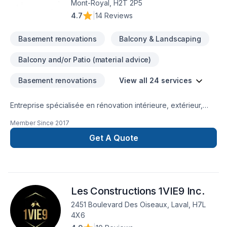
Mont-Royal, H2T 2P5
réalisée. C’est pourquoi nous mettons l’accent sur la
4.7
|
14 Reviews
communication, la propreté du chantier, le respect des lieux
et des finitions impeccables. Notre priorité : livrer des
Basement renovations
Balcony & Landscaping
espaces harmonieux, durables et parfaitement adaptés au
mode de vie de nos clients.Que ce soit pour moderniser
Balcony and/or Patio (material advice)
votre résidence, optimiser votre aménagement ou
transformer complètement votre intérieur, nous vous
Basement renovations
View all 24 services
accompagnons avec professionnalisme, rigueur et
engagement — du premier échange jusqu’à la livraison
Entreprise spécialisée en rénovation intérieure, extérieur,
finale.
extension de maison, balcon , finition de sous-sol, salle de
Member Since
2017
bain,cuisine,portes et fenêtres,murs porteurs , structure
charpente,
Get A Quote
Les Constructions 1VIE9 Inc.
2451 Boulevard Des Oiseaux, Laval, H7L
4X6