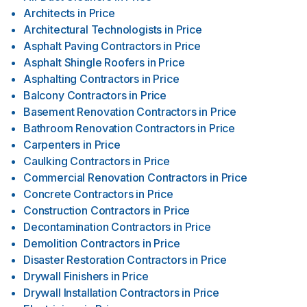
Architects
in
Price
Architectural Technologists
in
Price
Asphalt Paving Contractors
in
Price
Asphalt Shingle Roofers
in
Price
Asphalting Contractors
in
Price
Balcony Contractors
in
Price
Basement Renovation Contractors
in
Price
Bathroom Renovation Contractors
in
Price
Carpenters
in
Price
Caulking Contractors
in
Price
Commercial Renovation Contractors
in
Price
Concrete Contractors
in
Price
Construction Contractors
in
Price
Decontamination Contractors
in
Price
Demolition Contractors
in
Price
Disaster Restoration Contractors
in
Price
Drywall Finishers
in
Price
Drywall Installation Contractors
in
Price