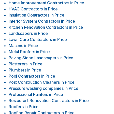
Home Improvement Contractors
in
Price
HVAC Contractors
in
Price
Insulation Contractors
in
Price
Interior System Contractors
in
Price
Kitchen Renovation Contractors
in
Price
Landscapers
in
Price
Lawn Care Contractors
in
Price
Masons
in
Price
Metal Roofers
in
Price
Paving Stone Landscapers
in
Price
Plasterers
in
Price
Plumbers
in
Price
Pool Contractors
in
Price
Post Construction Cleaners
in
Price
Pressure washing companies
in
Price
Professional Painters
in
Price
Restaurant Renovation Contractors
in
Price
Roofers
in
Price
Roofing Repair Contractors
in
Price