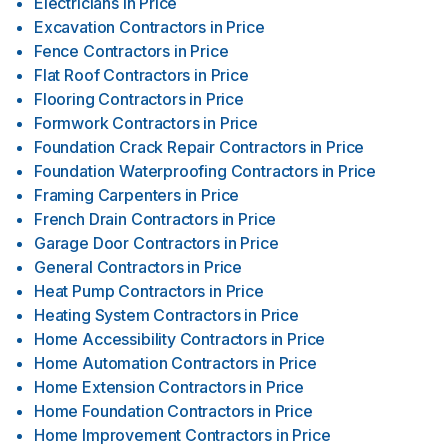
Electricians
in
Price
Excavation Contractors
in
Price
Fence Contractors
in
Price
Flat Roof Contractors
in
Price
Flooring Contractors
in
Price
Formwork Contractors
in
Price
Foundation Crack Repair Contractors
in
Price
Foundation Waterproofing Contractors
in
Price
Framing Carpenters
in
Price
French Drain Contractors
in
Price
Garage Door Contractors
in
Price
General Contractors
in
Price
Heat Pump Contractors
in
Price
Heating System Contractors
in
Price
Home Accessibility Contractors
in
Price
Home Automation Contractors
in
Price
Home Extension Contractors
in
Price
Home Foundation Contractors
in
Price
Home Improvement Contractors
in
Price