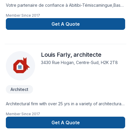
Votre partenaire de confiance à Abitibi-Témiscamingue,Bas
St-Laurent,Capitale-Nationale,Centre du Québec,Chaudière-
Member Since
2017
Appalaches,Estrie,Lanaudière,Laurentides,Laval,Mauricie,Monté
Lac-Saint-Jean : CROY Architecture Design, spécialiste de
Get A Quote
Architecte, Architecture, prêt à concrétiser vos projets les
plus ambitieux. Nous croyons en l'importance d'une
approche personnalisée, adaptée à chaque client, pour
garantir des résultats au-delà de vos attentes. Nous sommes
Louis Farly, architecte
impatients de collaborer avec vous pour concrétiser votre
projet.
3430 Rue Hogan, Centre-Sud, H2K 2T8
Architect
Architectural firm with over 25 yrs in a variety of architectural
projects.
Member Since
2017
Get A Quote