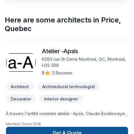
Here are some
architects
in
Price
,
Quebec
Atelier -Apsis
6283 rue St-Denis Montreal, QC, Montreal,
H2S 2R8
5
|
3 Reviews
Architect
Architectural technologist
Decorator
Interior designer
À travers l'entité nommée atelier -Apsis, Claude Boullevraye
de Passillé est architecte membre en règle de l'Ordre des
Member Since
2018
Architectes du Québec. Il cumule presque 30 années de
pratique diversifiée. Il travaille régulièrement avec un
Get A Quote