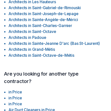
Architects
in
Les Hauteurs
Architects
in
Saint-Gabriel-de-Rimouski
Architects
in
Saint-Joseph-de-Lepage
Architects
in
Sainte-Angèle-de-Mérici
Architects
in
Saint-Charles-Garnier
Architects
in
Saint-Octave
Architects
in
Padoue
Architects
in
Sainte-Jeanne D'arc (Bas St-Laurent)
Architects
in
Grand-Métis
Architects
in
Saint-Octave-de-Métis
Are you looking for another type
contractor?
in
Price
in
Price
in
Price
Air Duct Cleaners
in
Price