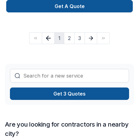
professionnalisme. Nous croyons en l'importance d'une
Get A Quote
approche personnalisée, adaptée à chaque client, pour
garantir des résultats au-delà de vos attentes. Confiez votre
projet à une équipe qui a à cœur votre satisfaction. Notre
engagement est simple : offrir un service d'exception, centré
1
2
3
sur vos besoins et vos aspirations.
Get 3 Quotes
Are you looking for contractors in a nearby
city?