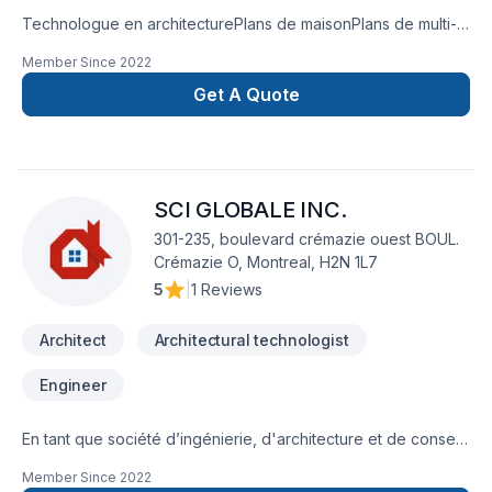
Technologue en architecturePlans de maisonPlans de multi-
logementPlans de rénovation (Demande de permis)Plans
Member Since
2022
d'agrandissementArchitecture
Get A Quote
SCI GLOBALE INC.
301-235, boulevard crémazie ouest BOUL.
Crémazie O, Montreal, H2N 1L7
5
|
1 Reviews
Architect
Architectural technologist
Engineer
En tant que société d’ingénierie, d'architecture et de conseil
avant-gardiste, la mission principale de SCI Globale a toujours
Member Since
2022
été de mettre notre expérience, notre passion et notre