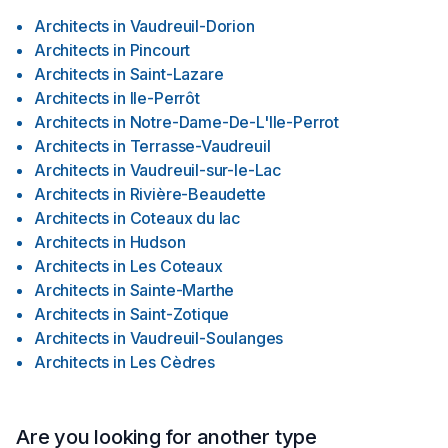
Architects
in
Vaudreuil-Dorion
Architects
in
Pincourt
Architects
in
Saint-Lazare
Architects
in
Ile-Perrôt
Architects
in
Notre-Dame-De-L'Ile-Perrot
Architects
in
Terrasse-Vaudreuil
Architects
in
Vaudreuil-sur-le-Lac
Architects
in
Rivière-Beaudette
Architects
in
Coteaux du lac
Architects
in
Hudson
Architects
in
Les Coteaux
Architects
in
Sainte-Marthe
Architects
in
Saint-Zotique
Architects
in
Vaudreuil-Soulanges
Architects
in
Les Cèdres
Are you looking for another type