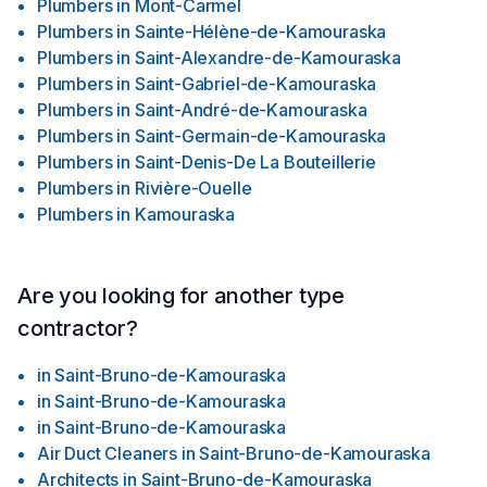
Plumbers
in
Mont-Carmel
Plumbers
in
Sainte-Hélène-de-Kamouraska
Plumbers
in
Saint-Alexandre-de-Kamouraska
Plumbers
in
Saint-Gabriel-de-Kamouraska
Plumbers
in
Saint-André-de-Kamouraska
Plumbers
in
Saint-Germain-de-Kamouraska
Plumbers
in
Saint-Denis-De La Bouteillerie
Plumbers
in
Rivière-Ouelle
Plumbers
in
Kamouraska
Are you looking for another type
contractor?
in
Saint-Bruno-de-Kamouraska
in
Saint-Bruno-de-Kamouraska
in
Saint-Bruno-de-Kamouraska
Air Duct Cleaners
in
Saint-Bruno-de-Kamouraska
Architects
in
Saint-Bruno-de-Kamouraska