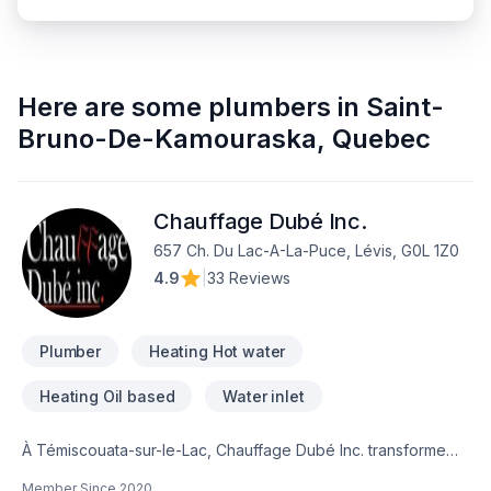
Here are some
plumbers
in
Saint-
Bruno-De-Kamouraska
,
Quebec
Chauffage Dubé Inc.
657 Ch. Du Lac-A-La-Puce, Lévis, G0L 1Z0
4.9
|
33 Reviews
Plumber
Heating Hot water
Heating Oil based
Water inlet
À Témiscouata-sur-le-Lac, Chauffage Dubé Inc. transforme
vos idées en réalisations durables grâce à une approche
Member Since
2020