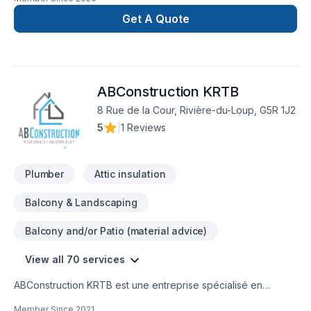
unique dans le domaine de Chauffage, Chauffage à l'huile,
Plomberie. Grâce à notre approche centrée sur le client,
Get A Quote
nous proposons des solutions adaptées à vos besoins
spécifiques et à votre budget. Transformons ensemble vos
idées en réalité. Contactez-nous dès maintenant. Notre
engagement est simple : offrir un service d'exception, centré
ABConstruction KRTB
sur vos besoins et vos aspirations.
8 Rue de la Cour, Rivière-du-Loup, G5R 1J2
5
|
1 Reviews
Plumber
Attic insulation
Balcony & Landscaping
Balcony and/or Patio (material advice)
View all 70 services
ABConstruction KRTB est une entreprise spécialisé en
rénovation! Toitures , revêtement extérieur,installation porte
Member Since
2021