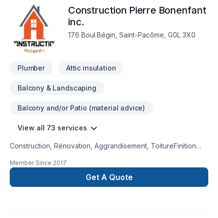
Construction Pierre Bonenfant
sanitaire. -Réparation ou installation de pompe à jet,
submersible ainsi que le réservoir et traitement des eaux.-
inc.
Réparation de fuite en tout genre.-Débouchage de vos
176 Boul.Bégin, Saint-Pacôme, G0L 3X0
appareils ainsi que du drainage.N'hésitez pas à communiquer
avec nous pour toutes questions!
Plumber
Attic insulation
Balcony & Landscaping
Balcony and/or Patio (material advice)
View all 73 services
Construction, Rénovation, Aggrandisement, ToitureFinition
intérieur et extérieurVente et installation de Portes et Fenêtre
Member Since
2017
de différents manufacturiersRésidentielle et Commerciale
Get A Quote