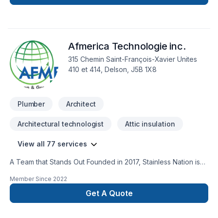
Afmerica Technologie inc.
315 Chemin Saint-François-Xavier Unites
410 et 414, Delson, J5B 1X8
Plumber
Architect
Architectural technologist
Attic insulation
View all 77 services
A Team that Stands Out Founded in 2017, Stainless Nation is
composed of specialists with over 15 years of combined
Member Since
2022
experience in the field. To acquire unparalleled expertise,
our experts have worked in France and Switzerland. Having
Get A Quote
traveled to other countries around the world to develop
unique know-how, our team demonstrates that it is entirely