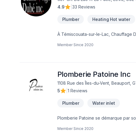
4.9
|
33 Reviews
Plumber
Heating Hot water
À Témiscouata-sur-le-Lac, Chauffage D
dans le domaine de Chauffage, Chauffag
Member Since
2020
des solutions adaptées à vos besoins 
nous dès maintenant. Notre engagement e
Plomberie Patoine Inc
1108 Rue des Îles-du-Vent, Beauport, 
5
|
1 Reviews
Plumber
Water inlet
Plomberie Patoine se démarque par son 
résidentiel ou le commercial nous sauro
Member Since
2020
ecran de verre ainsi que porte de douch