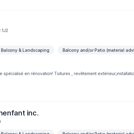
r, réseau d'évacuation, fosse de retenue, pompe pluviale et sanitair
 ainsi que le réservoir et traitement des eaux.-Réparation de fuite e
e du drainage.N'hésitez pas à communiquer avec nous pour toutes 
 1J2
Balcony & Landscaping
Balcony and/or Patio (material adv
spécialisé en rénovation! Toitures , revêtement extérieur,installati
n!
nenfant inc.
0
Balcony & Landscaping
Balcony and/or Patio (material adv