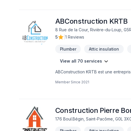
de clapet anti-retour, drain de planche
installation de pompe à jet, submersible
Débouchage de vos appareils ainsi qu
ABConstruction KRTB
8 Rue de la Cour, Rivière-du-Loup, G5R
5
|
1 Reviews
Plumber
Attic insulation
View all 70 services
ABConstruction KRTB est une entreprise 
etc. Bref tout se qui touche la rénovatio
Member Since
2021
Construction Pierre Bo
176 Boul.Bégin, Saint-Pacôme, G0L 3X
Plumber
Attic insulation