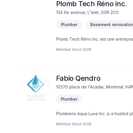
Plomb Tech Réno inc.
134 6e avenue, L'Islet, G0R 2C0
Plumber
Basement renovatio
Plomb Tech Réno Inc. est une entrepris
Member Since
2026
Fabio Qendro
10370 place de l'Acadie, Montreal, H4
Plumber
Plomberie Aqua Luxe Inc. is a trusted 
and high-quality plumbing solutions for
Member Since
2026
craftsmanship and customer satisfacti
complete installations, repairs, inspec