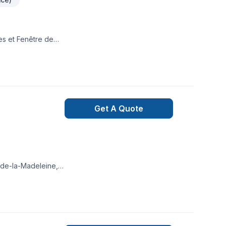
tes et Fenêtre de
Get A Quote
-de-la-Madeleine,
 des solutions
our concrétiser
irations.