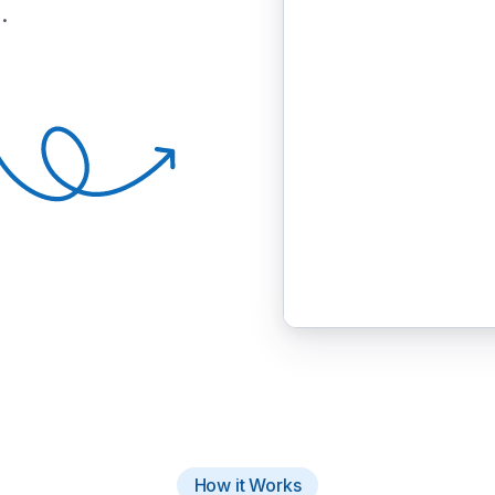
.
How it Works