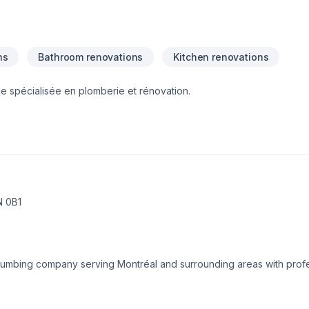
ns
Bathroom renovations
Kitchen renovations
e spécialisée en plomberie et rénovation.
N 0B1
plumbing company serving Montréal and surrounding areas with profes
 residential, commercial, and industrial properties. Founded with a c
on, the company delivers everything from emergency plumbing and dr
tions, and renovation support.Plomberie Aqua Luxe specializes in pipe