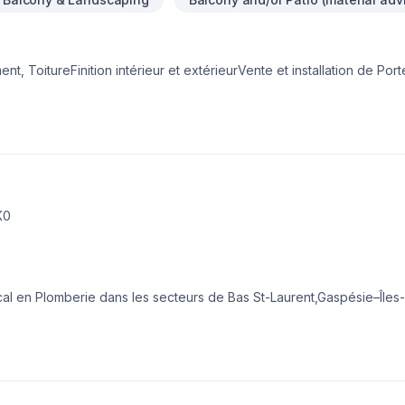
t, ToitureFinition intérieur et extérieurVente et installation de Por
 et Commerciale
K0
cal en Plomberie dans les secteurs de Bas St-Laurent,Gaspésie–Îles
gueur. Grâce à notre approche centrée sur le client, nous proposons
 à votre budget. Nous sommes impatients de collaborer avec vous p
le : offrir un service d'exception, centré sur vos besoins et vos asp