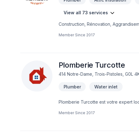
View all 73 services
Construction, Rénovation, Aggrandisemen
différents manufacturiersRésidentielle
Member Since
2017
Plomberie Turcotte
414 Notre-Dame, Trois-Pistoles, G0L 4
Plumber
Water inlet
Plomberie Turcotte est votre expert lo
combinant expérience, innovation et ri
Member Since
2017
adaptées à vos besoins spécifiques et
votre projet. Notre engagement est simp