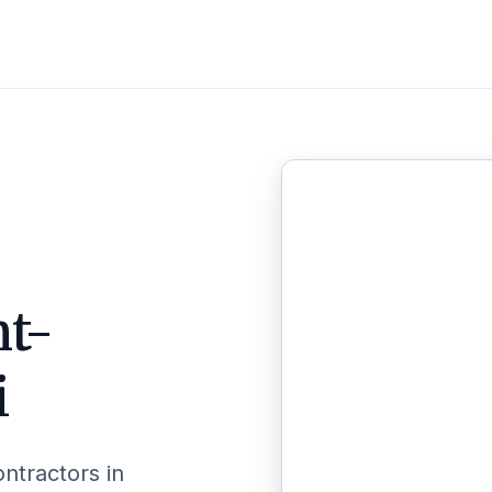
nt-
i
ontractors in