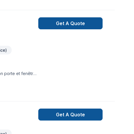
e. -Réparation ou
n tout genre.-
questions!
Get A Quote
ice)
on porte et fenêtre
Get A Quote
ice)