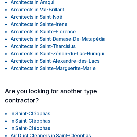
Architects
in
Amqui
Architects
in
Val-Brillant
Architects
in
Saint-Noël
Architects
in
Sainte-Irène
Architects
in
Sainte-Florence
Architects
in
Saint-Damase-De-Matapédia
Architects
in
Saint-Tharcisius
Architects
in
Saint-Zénon-du-Lac-Humqui
Architects
in
Saint-Alexandre-des-Lacs
Architects
in
Sainte-Marguerite-Marie
Are you looking for another type
contractor?
in
Saint-Cléophas
in
Saint-Cléophas
in
Saint-Cléophas
Air Duct Cleaners
in
Saint-Cléophas