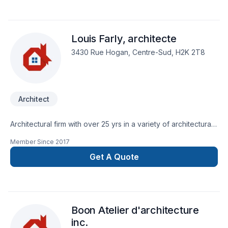
plus ambitieux. Nous croyons en l'importance d'une
approche personnalisée, adaptée à chaque client, pour
garantir des résultats au-delà de vos attentes. Nous sommes
Louis Farly, architecte
impatients de collaborer avec vous pour concrétiser votre
projet.
3430 Rue Hogan, Centre-Sud, H2K 2T8
Architect
Architectural firm with over 25 yrs in a variety of architectural
projects.
Member Since
2017
Get A Quote
Boon Atelier d'architecture
inc.