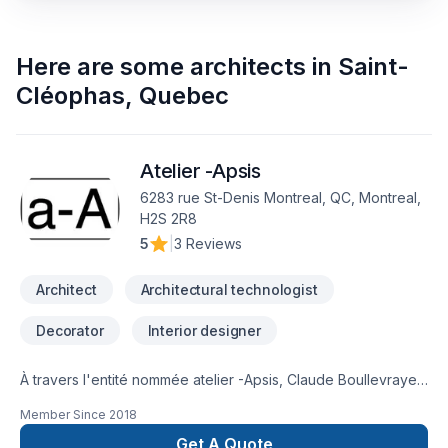
Here are some
architects
in
Saint-
Cléophas
,
Quebec
Atelier -Apsis
6283 rue St-Denis Montreal, QC, Montreal,
H2S 2R8
5
|
3 Reviews
Architect
Architectural technologist
Decorator
Interior designer
À travers l'entité nommée atelier -Apsis, Claude Boullevraye
de Passillé est architecte membre en règle de l'Ordre des
Member Since
2018
Architectes du Québec. Il cumule presque 30 années de
pratique diversifiée. Il travaille régulièrement avec un
Get A Quote