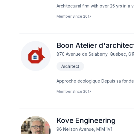
Architectural firm with over 25 yrs in a v
Member Since
2017
Boon Atelier d'architec
870 Avenue de Salaberry, Québec, G1
Architect
Approche écologique Depuis sa fondation en 2016, BoON Architecture se spécialise dans la conception de projets sensibles
à l'écologie et en résonance avec le p
Member Since
2017
innovantes pour atteindre la qualité arc
sa mission, l’atelier mise sur une con
d’enveloppe, en matériaux bio-sourcés et en énergies renouvelable
en étudiant les qualités naturelles du s
physiques telles les pentes, l’orientati
Kove Engineering
des eaux ou bien ses caractéristiques de
96 Neilson Avenue, M1M 1V1
sera aussi réfléchie pour atténuer les f