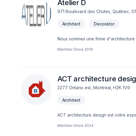
Atelier D
971 Boulevard des Chutes, Québec, G1
Architect
Decorator
Nous sommes une firme d'architecture 
de 30 ans, nous offrons des services d'architectu
Member Since
2019
sa réputation par la synergie dans le tr
membre de la firme Bouchard et Lafla
prend le nom d’Atelier D.
ACT architecture desi
2277 Ontario est, Montreal, H2K 1V9
Architect
ACT architecture design est votre expe
Laurent,Capitale-Nationale,Centre du 
Member Since
2024
Madeleine,Lanaudière,Laurentides,Lav
expérience, innovation et rigueur. Notr