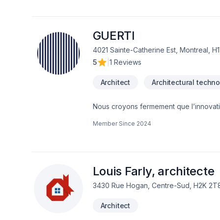
une relation étroite avec les clients a
artisans, l’atelier est né d’une vision 
GUERTI
4021 Sainte-Catherine Est, Montreal, 
5
|
1 Reviews
Architect
Architectural techno
Nous croyons fermement que l’innovatio
l’architecture, unissant audace et créat
Member Since
2024
main dans la main avec nos clients à c
respect des réalités budgétaires.Nous
de chaque projet et rendre l’expérien
et ouverture, à la recherche constante 
à la réalisation de vos visions.
Louis Farly, architecte
3430 Rue Hogan, Centre-Sud, H2K 2T
Architect