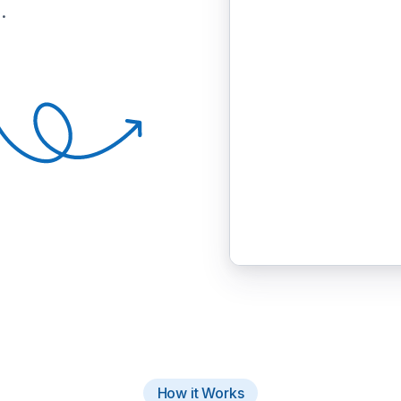
.
How it Works