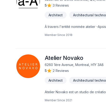
5
|
3 Reviews
Architect
Architectural techno
À travers l'entité nommée atelier -Ap
Architectes du Québec. Il cumule presque
Member Since
2018
stagiaire et un technologue sénior. Le tr
écologique, bioclimatique, les système
la conception ergonomique pour personn
conceptuel et clairement différencier l'
offrons tous les services d'architecture
Atelier Novako
6260 1ère Avenue, Montreal, H1Y 3A8
5
|
2 Reviews
Architect
Architectural techno
Atelier Novako est un studio de créati
développement de projets inspirants et 
Member Since
2021
les éléments fondateurs de nos créati