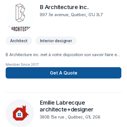
B Architecture inc.
997 3e avenue, Québec, G1J 3L7
Architect
Interior designer
B Architecture inc. met à votre disposition son savoir-faire en
Architecte, Design intérieur pour embellir vos espaces à
Member Since
2017
Capitale-Nationale,Chaudière-Appalaches. Nous croyons en
l'importance d'une approche personnalisée, adaptée à
Get A Quote
chaque client, pour garantir des résultats au-delà de vos
attentes. Confiez votre projet à une équipe qui a à cœur
votre satisfaction. Notre engagement est simple : offrir un
service d'exception, centré sur vos besoins et vos
Emilie Labrecque
aspirations.
architecte+designer
380B 15e rue , Québec, G1L 2G8