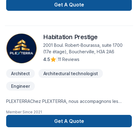
Get A Quote
Habitation Prestige
2001 Boul. Robert-Bourassa, suite 1700
(17e étage), Boucherville, H3A 2A6
4.5
|
11 Reviews
Architect
Architectural technologist
Engineer
PLEXTERRAChez PLEXTERRA, nous accompagnons les
propriétaires, investisseurs et promoteurs immobiliers dans
Member Since
2021
l’analyse, l’optimisation et la réalisation de leurs projets
résidentiels, multilogements et commerciaux. Notre équipe
Get A Quote
multidisciplinaire, composée de technologues en bâtiment,
d’inspecteurs en bâtiment et de techniciens en architecture,