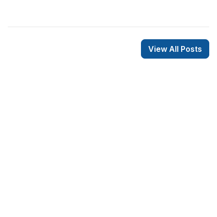
pour fabriquer des garde-corps, tels que le fer forgé
ou le bois.
View All Posts