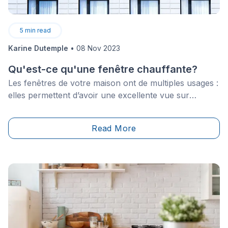
5
min read
Karine Dutemple
•
08 Nov 2023
Qu'est-ce qu'une fenêtre chauffante?
Les fenêtres de votre maison ont de multiples usages :
elles permettent d’avoir une excellente vue sur
l'extérieur, d’avoir accès à une brise fraîche durant les
journées chaudes ou étouffantes d’été et
Read More
de&nbsp;bloquer l’entrée d’air froid durant l’hiver.
Néanmoins, même lorsque vos fenêtres sont fermées,
une des principales façons dont l’air s’échappe à
l’extérieur est par les interstices entre le cadre de
fenêtre, la vitre et les murs.