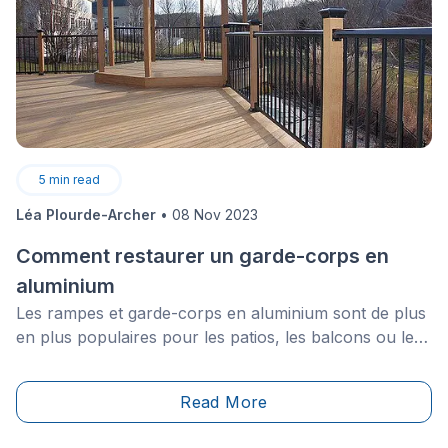
5
min read
Léa Plourde-Archer
•
08 Nov 2023
Comment restaurer un garde-corps en
aluminium
Les rampes et garde-corps en aluminium sont de plus
en plus populaires pour les patios, les balcons ou les
paliers.&nbsp;Ce matériau est apprécié du fait qu’il est
polyvalent, résistant et facile à entretenir. Il est plus
Read More
simple de garder l’aluminium en bon état que pour la
plupart des autres matériaux typiquement employés