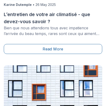
Karine Dutemple
•
26 May 2025
L’entretien de votre air climatisé - que
devez-vous savoir ?
Bien que nous attendions tous avec impatience
l’arrivée du beau temps, rares sont ceux qui aiment
suffoquer de chaleur à l’intérieur de leur maison ou de
leur appartement. Voilà d’ailleurs pourquoi nous
Read More
sommes plusieurs à faire l’acquisition d’un climatiseur
ou bien d’une thermopompe.