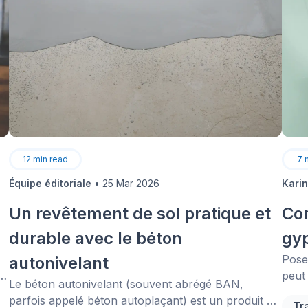
12
min read
7
Équipe éditoriale
•
25 Mar 2026
Kari
Un revêtement de sol pratique et
Co
durable avec le béton
gy
Pose
autonivelant
uf
peut
Le béton autonivelant (souvent abrégé BAN,
e
réno
parfois appelé béton autoplaçant) est un produit qui
Tr