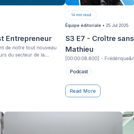
14
min read
Équipe éditoriale
•
25 Jul 2025
st Entrepreneur
S3 E7 - Croître sans
t de notre tout nouveau
Mathieu
rs du secteur de la
[00:00:08.800] - Frédérique&
issent nos vies, nous avons
ascinant.
Podcast
Read More