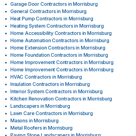
Garage Door Contractors
in
Morrisburg
General Contractors
in
Morrisburg
Heat Pump Contractors
in
Morrisburg
Heating System Contractors
in
Morrisburg
Home Accessibility Contractors
in
Morrisburg
Home Automation Contractors
in
Morrisburg
Home Extension Contractors
in
Morrisburg
Home Foundation Contractors
in
Morrisburg
Home Improvement Contractors
in
Morrisburg
Home Improvement Contractors
in
Morrisburg
HVAC Contractors
in
Morrisburg
Insulation Contractors
in
Morrisburg
Interior System Contractors
in
Morrisburg
Kitchen Renovation Contractors
in
Morrisburg
Landscapers
in
Morrisburg
Lawn Care Contractors
in
Morrisburg
Masons
in
Morrisburg
Metal Roofers
in
Morrisburg
Paving Stone Landscapers
in
Morrisburg