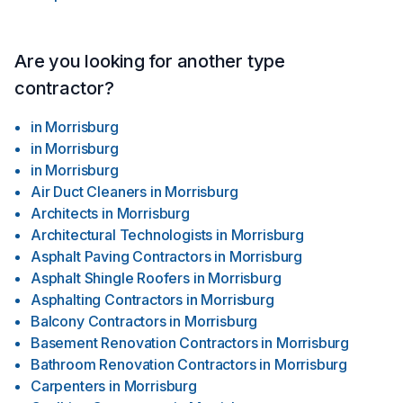
Are you looking for another type
contractor?
in
Morrisburg
in
Morrisburg
in
Morrisburg
Air Duct Cleaners
in
Morrisburg
Architects
in
Morrisburg
Architectural Technologists
in
Morrisburg
Asphalt Paving Contractors
in
Morrisburg
Asphalt Shingle Roofers
in
Morrisburg
Asphalting Contractors
in
Morrisburg
Balcony Contractors
in
Morrisburg
Basement Renovation Contractors
in
Morrisburg
Bathroom Renovation Contractors
in
Morrisburg
Carpenters
in
Morrisburg