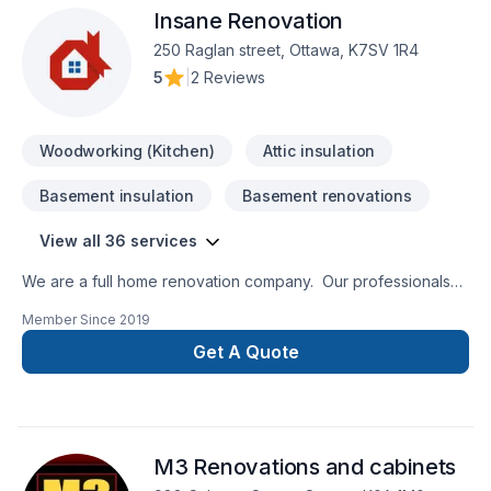
Insane Renovation
250 Raglan street, Ottawa, K7SV 1R4
5
|
2 Reviews
Woodworking (Kitchen)
Attic insulation
Basement insulation
Basement renovations
View all 36 services
We are a full home renovation company. Our professionals
are insured and certified for all the services we provide.
Member Since
2019
Since 1996, Insane Renovation understands the importance
of a job well done. All renovations are done by
Get A Quote
professional craftspeople in order to honor factory warranty.
20 years of satisfied customers!
M3 Renovations and cabinets