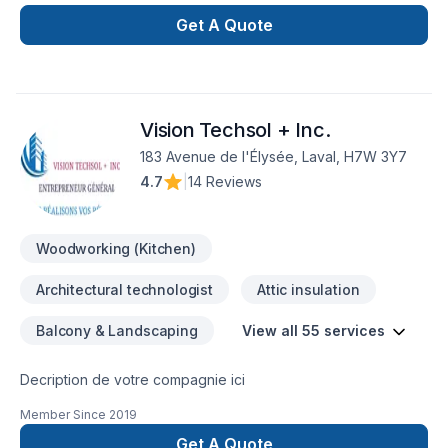
de réalisez vos travaux tout en restant à votre
écoute. Service personnalisé !
Get A Quote
Vision Techsol + Inc.
183 Avenue de l'Élysée, Laval, H7W 3Y7
4.7
|
14 Reviews
Woodworking (Kitchen)
Architectural technologist
Attic insulation
Balcony & Landscaping
View all 55 services
Decription de votre compagnie ici
Member Since
2019
Get A Quote