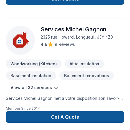
Services Michel Gagnon
2325 rue Howard, Longueuil, J3Y 4Z3
4.9
|
8 Reviews
Woodworking (Kitchen)
Attic insulation
Basement insulation
Basement renovations
View all 32 services
Services Michel Gagnon met à votre disposition son savoir-
faire en Armoires, Calfeutrage, Carrelage, Cuisine,
Member Since
2017
Démolition, Escalier et rampe, Gypse, Insonorisation, Isolation,
Isolation entre-toît, Isolation mur, Isolation sous-sol, Margelle,
Get A Quote
Meubles, Peinture, Plancher, Porte de garage, Portes et
fenêtres, Salle de bain, Sous-sol, Tapis, Teinture de