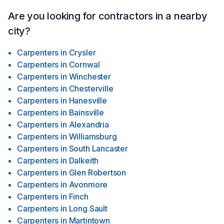
coûts d'ensemble ou partiel d'un projet. Des projets clé en
main sont également offerts. Il nous fera plaisir de travailler
Are you looking for contractors in a nearby
de pair avec vous pour concrétiser vos rêves. Maxime
city?
RobitaillePropriétaire
Carpenters
in
Crysler
Carpenters
in
Cornwal
Carpenters
in
Winchester
Carpenters
in
Chesterville
Carpenters
in
Hanesville
Carpenters
in
Bainsville
Carpenters
in
Alexandria
Carpenters
in
Williamsburg
Carpenters
in
South Lancaster
Carpenters
in
Dalkeith
Carpenters
in
Glen Robertson
Carpenters
in
Avonmore
Carpenters
in
Finch
Carpenters
in
Long Sault
Carpenters
in
Martintown