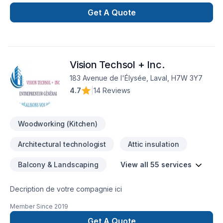
de réalisez vos travaux tout en restant à votre
écoute. Service personnalisé !
Get A Quote
Vision Techsol + Inc.
183 Avenue de l'Élysée, Laval, H7W 3Y7
4.7
|
14 Reviews
Woodworking (Kitchen)
Architectural technologist
Attic insulation
Balcony & Landscaping
View all 55 services
Decription de votre compagnie ici
Member Since
2019
Get A Quote