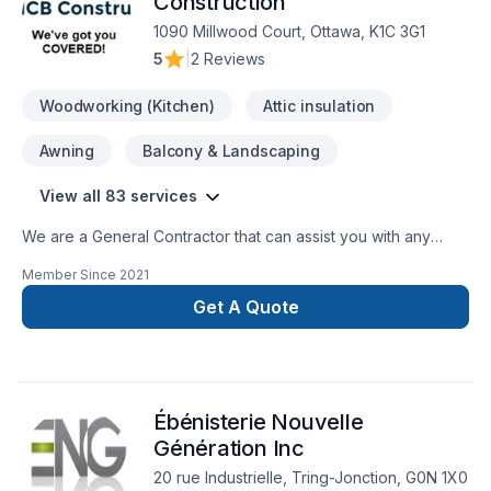
Construction
to success and create a confident enviromet with the client to
1090 Millwood Court, Ottawa, K1C 3G1
develop and complete the project dream as we
5
|
2 Reviews
promise.Please do not hesitate to contact us to start your
construction journey with the experts,SincerelyIvan
Woodworking (Kitchen)
Attic insulation
RuizCEO/Founder
Awning
Balcony & Landscaping
View all 83 services
We are a General Contractor that can assist you with any
services from foundations to roofing.
Member Since
2021
Get A Quote
Ébénisterie Nouvelle
Génération Inc
20 rue Industrielle, Tring-Jonction, G0N 1X0