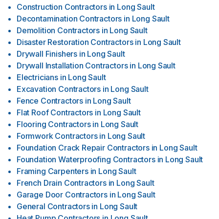
Construction Contractors
in
Long Sault
Decontamination Contractors
in
Long Sault
Demolition Contractors
in
Long Sault
Disaster Restoration Contractors
in
Long Sault
Drywall Finishers
in
Long Sault
Drywall Installation Contractors
in
Long Sault
Electricians
in
Long Sault
Excavation Contractors
in
Long Sault
Fence Contractors
in
Long Sault
Flat Roof Contractors
in
Long Sault
Flooring Contractors
in
Long Sault
Formwork Contractors
in
Long Sault
Foundation Crack Repair Contractors
in
Long Sault
Foundation Waterproofing Contractors
in
Long Sault
Framing Carpenters
in
Long Sault
French Drain Contractors
in
Long Sault
Garage Door Contractors
in
Long Sault
General Contractors
in
Long Sault
Heat Pump Contractors
in
Long Sault