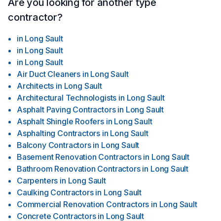
Are you looking for another type
contractor?
in
Long Sault
in
Long Sault
in
Long Sault
Air Duct Cleaners
in
Long Sault
Architects
in
Long Sault
Architectural Technologists
in
Long Sault
Asphalt Paving Contractors
in
Long Sault
Asphalt Shingle Roofers
in
Long Sault
Asphalting Contractors
in
Long Sault
Balcony Contractors
in
Long Sault
Basement Renovation Contractors
in
Long Sault
Bathroom Renovation Contractors
in
Long Sault
Carpenters
in
Long Sault
Caulking Contractors
in
Long Sault
Commercial Renovation Contractors
in
Long Sault
Concrete Contractors
in
Long Sault