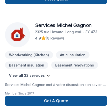
Services Michel Gagnon
2325 rue Howard, Longueuil, J3Y 4Z3
4.9
|
8 Reviews
Woodworking (Kitchen)
Attic insulation
Basement insulation
Basement renovations
View all 32 services
Services Michel Gagnon met à votre disposition son savoir-
faire en Armoires, Calfeutrage, Carrelage, Cuisine,
Member Since
2017
Démolition, Escalier et rampe, Gypse, Insonorisation, Isolation,
Isolation entre-toît, Isolation mur, Isolation sous-sol, Margelle,
Get A Quote
Meubles, Peinture, Plancher, Porte de garage, Portes et
fenêtres, Salle de bain, Sous-sol, Tapis, Teinture de