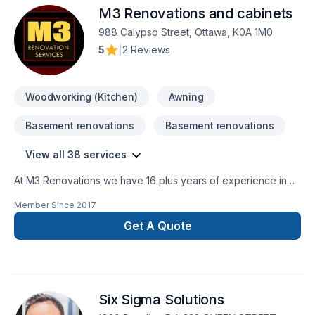
M3 Renovations and cabinets
988 Calypso Street, Ottawa, K0A 1M0
5
|
2 Reviews
Woodworking (Kitchen)
Awning
Basement renovations
Basement renovations
View all 38 services
At M3 Renovations we have 16 plus years of experience in
home renovations in the Ottawa area. Recently we have
Member Since
2017
expand on cabinet making to serve our customers better.M3
Renovation Services Team:✔ is reliable and completes work
Get A Quote
in a timely fashion✔ is knowledgeable about all aspects of
both the design and construction process✔ is professional
and always on-site✔ pays attention to detail✔ honest✔ is
very courteous and attentive to your concerns✔ provides
Six Sigma Solutions
design and build services✔ 3D renders and floor plans
before the actual renovation, so you can visually see what