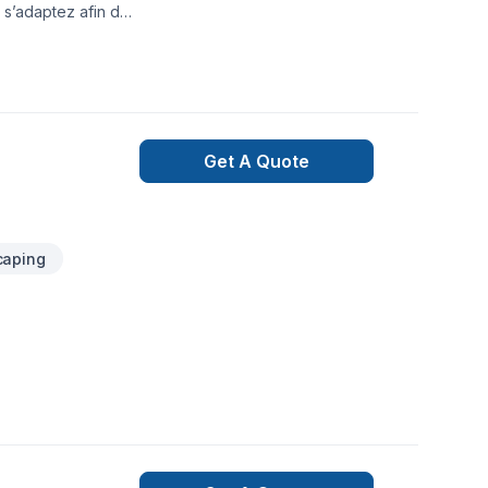
 s’adaptez afin de
Get A Quote
caping