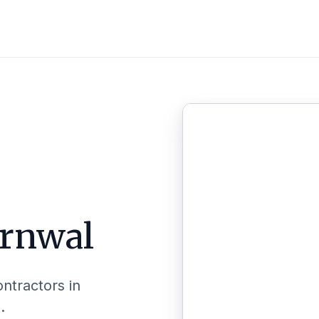
rnwal
ontractors in
.