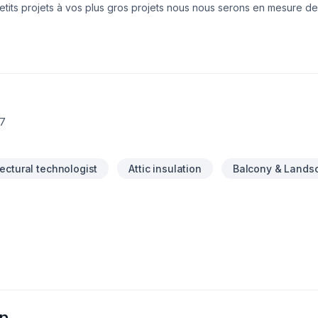
etits projets à vos plus gros projets nous nous serons en mesure de
votre écoute. Service personnalisé !
Y7
tectural technologist
Attic insulation
Balcony & Lands
on