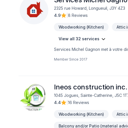
2325 rue Howard, Longueuil, J3Y 4Z3
4.9
|
8 Reviews
Woodworking (Kitchen)
Attic 
View all 32 services
Services Michel Gagnon met à votre disp
Escalier et rampe, Gypse, Insonorisation,
Member Since
2017
Peinture, Plancher, Porte de garage, Po
pour embellir vos espaces à Eastern On
sur le client, nous proposons des solu
soumission personnalisée et démarrez v
Ineos construction inc.
1045 Jogues, Sainte-Catherine, J5C 1T
4.4
|
16 Reviews
Woodworking (Kitchen)
Attic 
Balcony and/or Patio (material advi