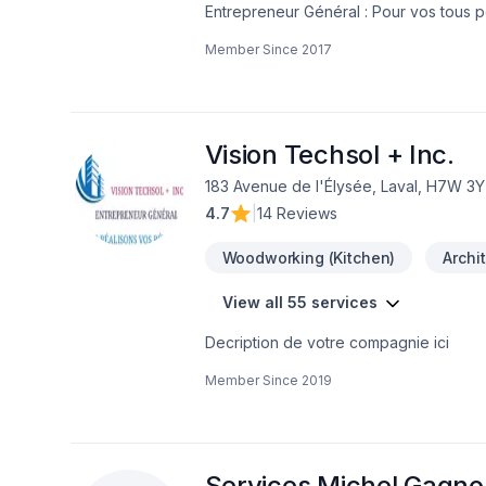
Entrepreneur Général : Pour vos tous p
réalisez vos travaux tout en restant à 
Member Since
2017
Vision Techsol + Inc.
183 Avenue de l'Élysée, Laval, H7W 3
4.7
|
14 Reviews
Woodworking (Kitchen)
Archi
View all 55 services
Decription de votre compagnie ici
Member Since
2019
Services Michel Gagn