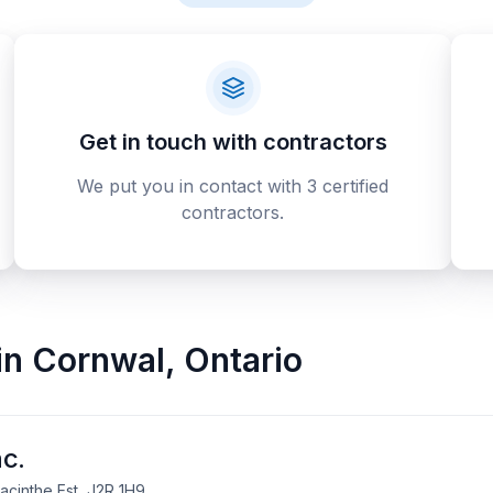
Get in touch with contractors
We put you in contact with 3 certified
contractors.
in
Cornwal
,
Ontario
c.
acinthe Est, J2R 1H9