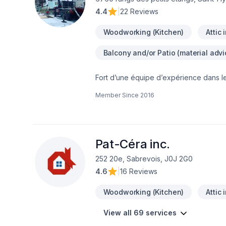
4.4
|
22 Reviews
Woodworking (Kitchen)
Attic 
Balcony and/or Patio (material advi
Fort d’une équipe d’expérience dans 
Notre équipe connaît l’importance de l
Member Since
2016
résidentiel ou commercial de manière ef
d’opération arrivées, votre commerce s
pendant votre projet.Afin de garantir l’
d’affaires efficaces, garantissant ainsi
nos clients, afin de gagner et garder l
Pat-Céra inc.
252 20e, Sabrevois, J0J 2G0
4.6
|
16 Reviews
Woodworking (Kitchen)
Attic 
View all 69 services