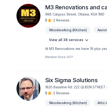
M3 Renovations and ca
988 Calypso Street, Ottawa, K0A 1M0
5
|
2 Reviews
Woodworking (Kitchen)
Awni
View all 38 services
At M3 Renovations we have 16 plus yea
on cabinet making to serve our custome
Member Since
2017
fashion✔ is knowledgeable about all a
site✔ pays attention to detail✔ honest
services✔ 3D renders and floor plans be
of your home before you even commit.✔
Six Sigma Solutions
1820 Baseline Rd. 222 QUEEN STREET 
5
|
2 Reviews
Woodworking (Kitchen)
Attic 