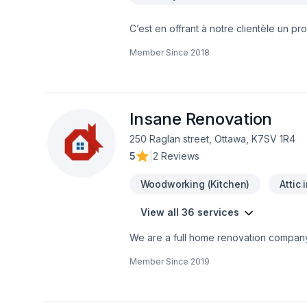
C’est en offrant à notre clientèle un pr
précis, au moindre coût possible, que
Member Since
2018
en tête ? Je suis la personne qu’il vous
personne fiable, minutieuse et honnête. I
delivered within specific time, at the 
I am the person for you! In the field o
honest.ESTIMATION GRATUITE / FREE E
Insane Renovation
planche de bois- Pose de céramique- P
250 Raglan street, Ottawa, K7SV 1R4
5
|
2 Reviews
Woodworking (Kitchen)
Attic 
View all 36 services
We are a full home renovation company. Our professionals are insured and certified for all the services we provide
1996, Insane Renovation understands the importance o
Member Since
2019